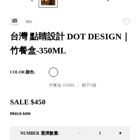
取分類車
高
客製化服務
RFO 快取
小
企業採購&聯名合作
旋轉架
角
NO.
RC 工業效
落
率架．工
台灣 點睛設計 DOT DESIGN｜
作站
竹餐盒-350ML
WS 工作站
TM 模具存
商
辦
放架
空
TW 刀具存
間
COLOR 顏色:
再
放
造
竹餐盒-350ML
剩下
5
個
HDC 專業
高荷重型
SALE $450
工具櫃
想擁
ESD 抗靜
有風
PRICE $450
電零件櫃
格店
運送組裝
家的
費用
陳列
NUMBER 選擇數量:
品味