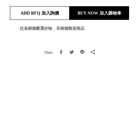
就靠
ADD RFQ 加入詢價
BUY NOW 加入購物車
這展
Household
示架
居家生活
檔案
此為樹德嚴選好物，非樹德製造商品
管
理，
斜取式收納
辦公
整理箱
Share
室讓
MHB
工作
收納桶RB
效率
收纳整理箱
激升
KD
小空
收納整理
間大
櫃．抽屜櫃
置
MB
物！
收纳整理盒
個人
DB
櫃機
玩具收纳整
能兼
理組CB