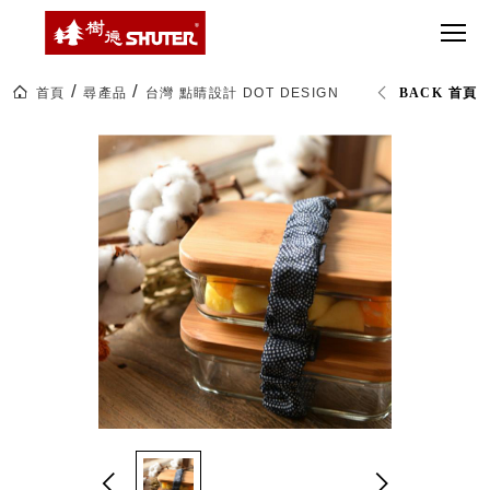
CT 專業重
間質感
SEE
Babbuza
MORE
型工具車
網美級
MILESTONE 樹
Dreamfactory|樹
德歷程
SCT-H不鏽
貨櫃屋
德收納學旅工場
鋼工具車
收納！
首頁
尋產品
台灣 點睛設計 DOT DESIGN
台灣 點睛設計 DOT 
BACK 首頁
SWM-5不
居家收
NEWSPAPER 報紙
鏽鋼工作
納布置
MEDIA PRESS 多
桌
必備
媒體
HK 掛板配
MAGAZINE 雜誌
件．洞洞
SOCIAL CARE 公
板配件
益
超
HB 耐衝擊
AWARDS 獲獎榮耀
級
分類置物
玩
MILESTONE 逐夢
家
整理盒
腳步
MS-HB 快
取車
打
FO 掀開式
造
快取零物
CUSTOMIZED 樹
你
德客製
件分類盒
的
MS-FO 快
樂