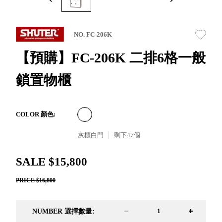
取分類車
高
客製化服務
RFO 快取
小
企業採購&聯名合作
旋轉架
角
NO. FC-206K
RC 工業效
落
率架．工
【預購】FC-206K 二排6格一般
作站
鎖置物櫃
WS 工作站
TM 模具存
商
辦
放架
空
TW 刀具存
間
COLOR 顏色:
再
放
造
灰櫃白門
剩下
47
個
HDC 專業
高荷重型
SALE $15,800
工具櫃
想擁
ESD 抗靜
有風
PRICE $16,800
電零件櫃
格店
運送組裝
家的
費用
陳列
NUMBER 選擇數量:
品味