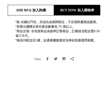
就靠
ADD RFQ 加入詢價
BUY NOW 加入購物車
這展
Household
示架
居家生活
檔案
*除 灰櫃白門色，其他色為期間限定，不定期限量開放購買。
*客製化櫃體企業色最低數量為 75 個以上。
管
*商品交期: 非現貨商品為接單訂製商品，訂購後含配送需5-50
理，
斜取式收納
個工作天。
辦公
整理箱
*物流均配送至1樓，如遇樓層搬運狀況將收取搬運勞務費。
室讓
MHB
工作
收納桶RB
效率
收纳整理箱
Share
激升
KD
小空
收納整理
間大
櫃．抽屜櫃
置
MB
物！
收纳整理盒
個人
DB
櫃機
玩具收纳整
能兼
理組CB