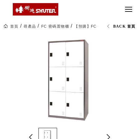
CT 專業重
間質感
SEE
Babbuza
MORE
型工具車
網美級
MILESTONE 樹
Dreamfactory|樹
德歷程
SCT-H不鏽
貨櫃屋
德收納學旅工場
鋼工具車
收納！
首頁
尋產品
FC 密碼置物櫃
【預購】FC-206K 二排6格一般
BACK 首頁
SWM-5不
居家收
NEWSPAPER 報紙
鏽鋼工作
納布置
MEDIA PRESS 多
桌
必備
媒體
HK 掛板配
MAGAZINE 雜誌
件．洞洞
SOCIAL CARE 公
板配件
益
超
HB 耐衝擊
AWARDS 獲獎榮耀
級
分類置物
玩
MILESTONE 逐夢
家
整理盒
腳步
MS-HB 快
取車
打
FO 掀開式
造
快取零物
CUSTOMIZED 樹
你
德客製
件分類盒
的
MS-FO 快
樂