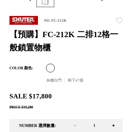
取分類車
高
客製化服務
RFO 快取
小
企業採購&聯名合作
旋轉架
角
NO. FC-212K
RC 工業效
落
率架．工
【預購】FC-212K 二排12格一
作站
般鎖置物櫃
WS 工作站
TM 模具存
商
辦
放架
空
TW 刀具存
間
COLOR 顏色:
再
放
造
灰櫃白門
剩下
47
個
HDC 專業
高荷重型
SALE $17,800
工具櫃
想擁
ESD 抗靜
有風
PRICE $19,200
電零件櫃
格店
運送組裝
家的
費用
陳列
NUMBER 選擇數量:
品味