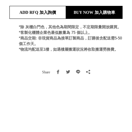
就靠
ADD RFQ 加入詢價
BUY NOW 加入購物車
這展
Household
示架
居家生活
檔案
*除 灰櫃白門色，其他色為期間限定，不定期限量開放購買。
*客製化櫃體企業色最低數量為 75 個以上。
管
*商品交期: 非現貨商品為接單訂製商品，訂購後含配送需5-50
理，
斜取式收納
個工作天。
辦公
整理箱
*物流均配送至1樓，如遇樓層搬運狀況將收取搬運勞務費。
室讓
MHB
工作
收納桶RB
效率
收纳整理箱
Share
激升
KD
小空
收納整理
間大
櫃．抽屜櫃
置
MB
物！
收纳整理盒
個人
DB
櫃機
玩具收纳整
能兼
理組CB