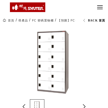
CT 專業重
間質感
SEE
Babbuza
MORE
型工具車
網美級
MILESTONE 樹
Dreamfactory|樹
德歷程
SCT-H不鏽
貨櫃屋
德收納學旅工場
鋼工具車
收納！
首頁
尋產品
FC 密碼置物櫃
【預購】FC-212K 二排12格一
BACK 首頁
SWM-5不
居家收
NEWSPAPER 報紙
鏽鋼工作
納布置
MEDIA PRESS 多
桌
必備
媒體
HK 掛板配
MAGAZINE 雜誌
件．洞洞
SOCIAL CARE 公
板配件
益
超
HB 耐衝擊
AWARDS 獲獎榮耀
級
分類置物
玩
MILESTONE 逐夢
家
整理盒
腳步
MS-HB 快
取車
打
FO 掀開式
造
快取零物
CUSTOMIZED 樹
你
德客製
件分類盒
的
MS-FO 快
樂