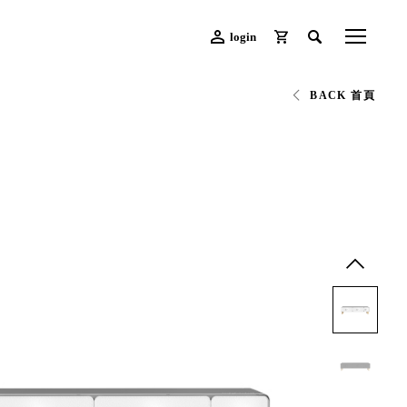
login
BACK 首頁