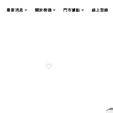
分格收納整理盒（小集盒）SO
scroll
scroll
scroll
scroll
收纳整理加購配件
最新消息
關於樹德
門市據點
線上型錄
樹德小物
衣架
成工作空間
推車
收纳整理分類盒FO
收納整理糖果盒MD
折疊桌FT
BB質感收納盒
綠時尚聯名小物
手提袋&手提籃系列LV
登場
HF 摺疊購物車
體設計個性風
Select 生活選物
英國 W10