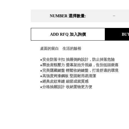
DD 桌上型文件櫃
DDH 桌上型橫式文件櫃
NUMBER 選擇數量:
OA 文件桌上分類架
日
OF 文件隨身盒
PB 筆盒
ADD RFQ 加入詢價
BU
SCB 療癒收納小物
美
KDF 資料夾．箱
台
桌面的留白 生活的餘裕
oneu 桌上3C收納
OA 辦公資料樹德櫃
台
●安全防落卡扣 抽屜倒鉤設計，防止掉落危險
MC 手機櫃
●釋放肩頸壓力 螢幕架抬升視線，告別低頭痠痛
●完美隱藏鍵盤 輕鬆收納鍵盤，打造舒適的環境
DU 密碼鎖資料鐵櫃
台
●高強度烤漆鋼板 堅固耐用易清潔
FC 密碼置物櫃
瑞
●經典皮紋車縫 細節成就質感
SH 文件車．小櫃
澳
●分格抽屜設計 收納置物更方便
SH 展示架．書架
瑞
SB 方塊盒
德
SC收纳整理櫃．鞋櫃
瑞
L連環盒
HB 桌上文具盒
台
CS系列