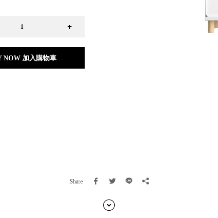
日本 BISQUE
斯洛維尼亞 EQUA
本 Hacoa
台灣 SN°OVAE
斯洛維尼亞 Rogaska
Y NOW 加入購物車
國 July Nine
灣 Techshower
西班牙 CRISTALINAS
灣 Lilla Fe
德國 RIZENHOFF
灣 檜木居 Cypress House
典 Vakinme
洲 Koala Eco
典 Sagaform
國 Donkey Products
典 BOSIGN Stockholm
Share
台灣 點睛設計 DOT DESIGN
灣 Xcellent
日本 HARIO