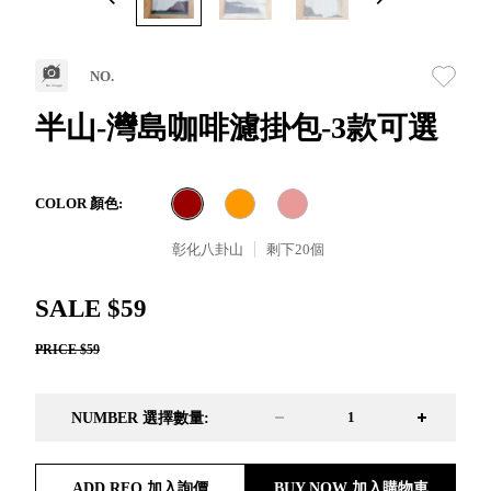
取分類車
高
客製化服務
RFO 快取
小
企業採購&聯名合作
旋轉架
角
NO.
RC 工業效
落
率架．工
半山-灣島咖啡濾掛包-3款可選
作站
WS 工作站
TM 模具存
商
COLOR 顏色:
辦
放架
空
TW 刀具存
彰化八卦山
剩下
20
個
間
再
放
造
HDC 專業
SALE $59
高荷重型
PRICE $59
工具櫃
想擁
ESD 抗靜
有風
電零件櫃
格店
NUMBER 選擇數量:
運送組裝
家的
費用
陳列
品味
ADD RFQ 加入詢價
BUY NOW 加入購物車