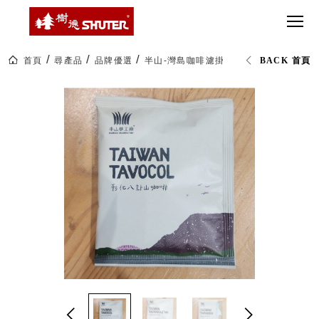
CT 專業重
間質感
SEE
Babbuza
MORE
型工具車
網美級
MILESTONE 樹
Dreamfactory|樹
德歷程
SCT-H不鏽
貨櫃屋
德收納學旅工場
鋼工具車
收納！
首頁
尋產品
品牌優選
半山-灣島咖啡濾掛包-3款可選
BACK 首頁
SWM-5不
居家收
NEWSPAPER 報紙
鏽鋼工作
納布置
MEDIA PRESS 多
桌
必備
媒體
HK 掛板配
MAGAZINE 雜誌
件．洞洞
SOCIAL CARE 公
板配件
益
超
HB 耐衝擊
AWARDS 獲獎榮耀
級
分類置物
玩
MILESTONE 逐夢
家
整理盒
腳步
MS-HB 快
取車
打
FO 掀開式
造
快取零物
CUSTOMIZED 樹
你
德客製
件分類盒
的
MS-FO 快
樂