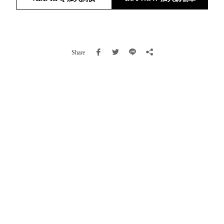
就靠
這展
Household
示架
居家生活
檔案
Share
管
理，
斜取式收納
辦公
整理箱
室讓
MHB
工作
收納桶RB
效率
收纳整理箱
激升
KD
小空
收納整理
間大
櫃．抽屜櫃
置
MB
物！
收纳整理盒
個人
DB
櫃機
玩具收纳整
能兼
理組CB