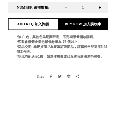
就靠
NUMBER 選擇數量:
這展
Household
示架
居家生活
檔案
ADD RFQ 加入詢價
BUY NOW 加入購物車
管
理，
斜取式收納
*除 白色，其他色為期間限定，不定期限量開放購買。
*客製化櫃體企業色最低數量為 75 個以上。
辦公
整理箱
*商品交期: 非現貨商品為接單訂製商品，訂購後含配送需5-25
室讓
MHB
個工作天。
工作
收納桶RB
*物流均配送至1樓，如遇樓層搬運狀況將收取搬運勞務費。
效率
收纳整理箱
激升
KD
小空
收納整理
Share
間大
櫃．抽屜櫃
置
MB
物！
收纳整理盒
個人
DB
櫃機
玩具收纳整
能兼
理組CB