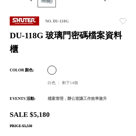
取分類車
高
客製化服務
RFO 快取
小
企業採購&聯名合作
旋轉架
角
NO. DU-118G
RC 工業效
落
率架．工
DU-118G 玻璃門密碼檔案資料
作站
櫃
WS 工作站
TM 模具存
商
辦
放架
空
TW 刀具存
間
COLOR 顏色:
再
放
造
白色
剩下
14
個
HDC 專業
高荷重型
工具櫃
想擁
EVENTS 活動:
檔案管理，辦公室讓工作效率激升
ESD 抗靜
有風
電零件櫃
格店
SALE $5,180
運送組裝
家的
PRICE $5,530
費用
陳列
品味