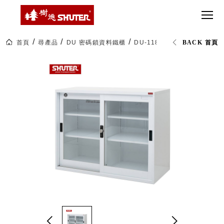
CT 專業重
間質感
SEE
Babbuza
MORE
型工具車
網美級
MILESTONE 樹
Dreamfactory|樹
德歷程
SCT-H不鏽
貨櫃屋
德收納學旅工場
鋼工具車
收納！
首頁
尋產品
DU 密碼鎖資料鐵櫃
DU-118G 玻璃門密碼檔案資
BACK 首頁
SWM-5不
居家收
NEWSPAPER 報紙
鏽鋼工作
納布置
MEDIA PRESS 多
桌
必備
媒體
HK 掛板配
MAGAZINE 雜誌
件．洞洞
SOCIAL CARE 公
板配件
益
超
HB 耐衝擊
AWARDS 獲獎榮耀
級
分類置物
玩
MILESTONE 逐夢
家
整理盒
腳步
MS-HB 快
取車
打
FO 掀開式
造
快取零物
CUSTOMIZED 樹
你
德客製
件分類盒
的
MS-FO 快
樂