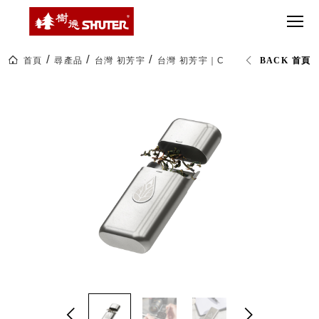
CT 專業重
間質感
SEE
Babbuza
MORE
型工具車
網美級
MILESTONE 樹
Dreamfactory|樹
德歷程
SCT-H不鏽
貨櫃屋
德收納學旅工場
鋼工具車
收納！
首頁
尋產品
台灣 初芳宇
台灣 初芳宇｜CADDY 茶則罐-不鏽鋼
BACK 首頁
SWM-5不
居家收
NEWSPAPER 報紙
鏽鋼工作
納布置
MEDIA PRESS 多
桌
必備
媒體
HK 掛板配
MAGAZINE 雜誌
件．洞洞
SOCIAL CARE 公
板配件
益
超
HB 耐衝擊
AWARDS 獲獎榮耀
級
分類置物
玩
MILESTONE 逐夢
家
整理盒
腳步
MS-HB 快
取車
打
FO 掀開式
造
快取零物
CUSTOMIZED 樹
你
德客製
件分類盒
的
MS-FO 快
樂