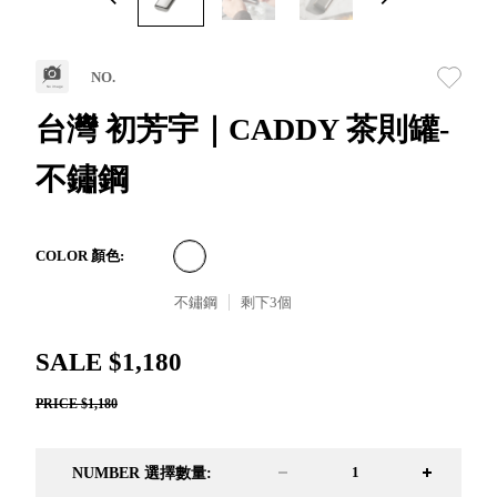
取分類車
高
客製化服務
RFO 快取
小
企業採購&聯名合作
旋轉架
角
NO.
RC 工業效
落
率架．工
台灣 初芳宇｜CADDY 茶則罐-
作站
不鏽鋼
WS 工作站
TM 模具存
商
辦
放架
空
TW 刀具存
間
COLOR 顏色:
再
放
造
不鏽鋼
剩下
3
個
HDC 專業
高荷重型
SALE $1,180
工具櫃
想擁
ESD 抗靜
有風
PRICE $1,180
電零件櫃
格店
運送組裝
家的
費用
陳列
NUMBER 選擇數量:
品味