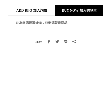
就靠
ADD RFQ 加入詢價
BUY NOW 加入購物車
這展
Household
示架
居家生活
檔案
此為樹德嚴選好物，非樹德製造商品
管
理，
斜取式收納
辦公
整理箱
Share
室讓
MHB
工作
收納桶RB
效率
收纳整理箱
激升
KD
小空
收納整理
間大
櫃．抽屜櫃
置
MB
物！
收纳整理盒
個人
DB
櫃機
玩具收纳整
能兼
理組CB