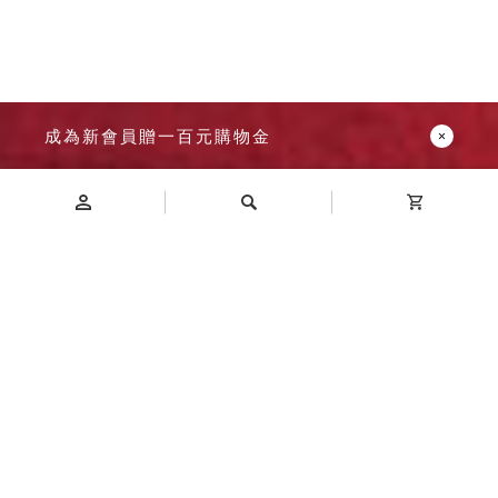
成為新會員贈一百元購物金
Introduction
商品介紹
時尚配件，處處聞香
精品級鋼藝一體成形，外型圓潤、攜帶好放不占空間。
上蓋與罐身緊密契合，保留茶葉風味不流失。
【尺寸】長 52.0 x 寬 25.0 x 高 100.0 mm