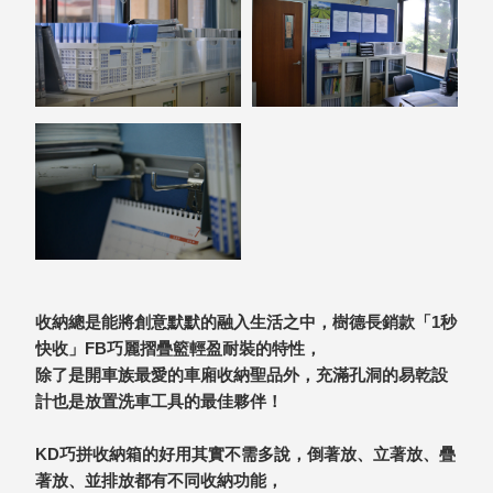
聯名重
辦公
磅登場
文具
樹德收納
A9 小
X
幫手零
Kingson
件分類
Artworks
箱
字體設計
DD 桌
個性風
上型文
樹德收納
件櫃
X
DDH
WODEN
桌上型
收納總是能將創意默默的融入生活之中，樹德長銷款「1秒
更添生活
橫式文
快收」FB巧麗摺疊籃輕盈耐裝的特性，
氛圍
件櫃
除了是開車族最愛的車廂收納聖品外，充滿孔洞的易乾設
OA 文
計也是放置洗車工具的最佳夥伴！
件桌上
分類架
KD巧拼收納箱的好用其實不需多說，倒著放、立著放、疊
OF 文
著放、並排放都有不同收納功能，
件隨身