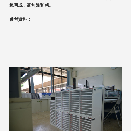
具風
收纳整理箱
氣呵成，毫無違和感。
格特
HA
色
折疊式收納
參考資料：
整理箱．籃
FB
登高椅設計
打
椅CH
造
資源回收桶
夢
想
HB
秘
密
收纳整理手
基
提盒TB
地 !
車
收纳整理玲
庫
瓏盒PC
變
身
分格收納整
成
工
理盒（小集
作
盒）SO
空
間
收纳整理加
購配件
樹德小物
多功