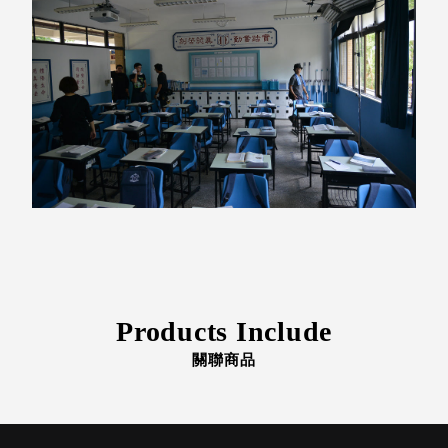
斯洛維尼亞
Rogaska
美國 July Nine
台灣
Techshower
西班牙
CRISTALINAS
台灣 Lilla Fe
德國
RIZENHOFF
台灣 檜木居
Cypress House
瑞典 Vakinme
澳洲 Koala
Products Include
Eco
關聯商品
瑞典 Sagaform
德國 Donkey
Products
瑞典 BOSIGN