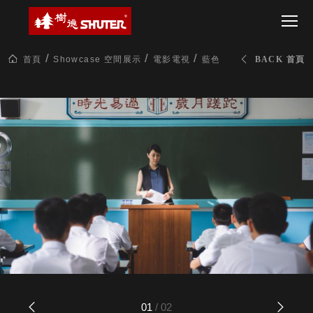
CT 專業重
間質感
SEE
Babbuza
MORE
型工具車
網美級
MILESTONE 樹
Dreamfactory|樹
德歷程
SCT-H不鏽
貨櫃屋
德收納學旅工場
鋼工具車
收納！
首頁
Showcase 空間展示
電影電視
藍色項圈 The Blue Chok
BACK 首頁
SWM-5不
居家收
NEWSPAPER 報紙
鏽鋼工作
納布置
MEDIA PRESS 多
桌
必備
媒體
HK 掛板配
MAGAZINE 雜誌
件．洞洞
SOCIAL CARE 公
板配件
益
超
HB 耐衝擊
AWARDS 獲獎榮耀
級
分類置物
玩
MILESTONE 逐夢
家
整理盒
腳步
MS-HB 快
取車
打
FO 掀開式
造
快取零物
CUSTOMIZED 樹
你
德客製
件分類盒
的
MS-FO 快
01
/
02
樂