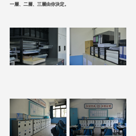
一層、二層、三層由你決定。
盒
HB 桌
上文具
盒
CS系
列
DCGH
防潮箱
DT 靜
謐極致
的桌上
收納
SFC密
碼鎖櫃
UC桌
邊收納
櫃
升降桌
系列