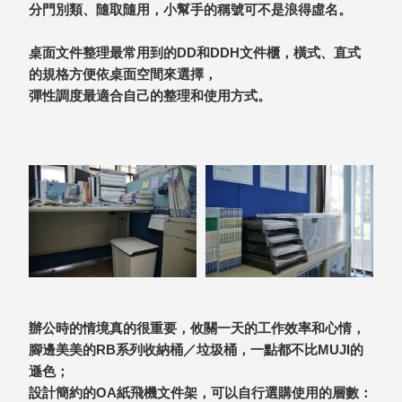
DU 密
分門別類、隨取隨用，小幫手的稱號可不是浪得虛名。
碼鎖資
料鐵櫃
桌面文件整理最常用到的DD和DDH文件櫃，橫式、直式
FC 密
的規格方便依桌面空間來選擇，
碼置物
彈性調度最適合自己的整理和使用方式。
櫃
SH 文
件車．
小櫃
SH 展
示架．
書架
SB 方
塊盒
SC收
辦公時的情境真的很重要，攸關一天的工作效率和心情，
纳整理
腳邊美美的RB系列收納桶／垃圾桶，一點都不比MUJI的
櫃．鞋
遜色；
櫃
設計簡約的OA紙飛機文件架，可以自行選購使用的層數：
L連環