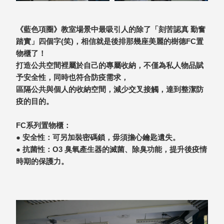
SB鈕
扣格盒
《藍色項圈》教室場景中最吸引人的除了「刻苦認真 勤奮
DU-2S
踏實」四個字(笑)，相信就是後排那幾座美麗的樹德FC置
雙開拉
物櫃了！
門櫃層
打造公共空間裡屬於自己的專屬收納，不僅為私人物品賦
架
予安全性，同時也符合防疫需求，
區隔公共與個人的收納空間，減少交叉接觸，達到整潔防
疫的目的。
Select 生活
FC系列置物櫃：
選物
● 安全性：可另加裝密碼鎖，毋須擔心鑰匙遺失。
● 抗菌性：O3 臭氧產生器的滅菌、除臭功能，提升後疫情
英國 W10
時期的保護力。
日本 BISQUE
斯洛維尼亞
EQUA
日本 Hacoa
台灣 SN°OVAE