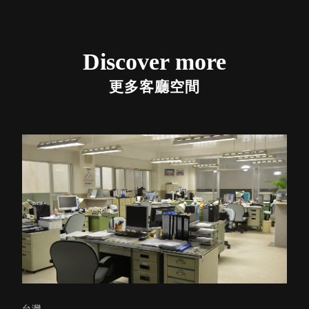
Stockholm
台灣 點睛設計
DOT DESIGN
Discover more
台灣 Xcellent
日本 HARIO
更多客廳空間
台灣 Verde
台灣 Lisscode
泰國
Chabatree
台灣 初芳宇
台灣 Love
Dear
台灣 只有蕨
台灣 Elevon 準
好拔
JADE DROP
美膚傘
ROKA
台灣,
台灣