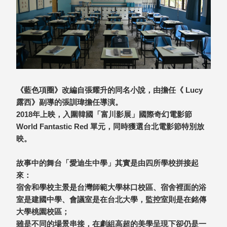
就靠
這展
Household
示架
居家生活
檔案
管
理，
斜取式收納
辦公
整理箱
《藍色項圈》改編自張耀升的同名小說，由擔任《 Lucy
室讓
MHB
露西》副導的張訓瑋擔任導演。
工作
收納桶RB
2018年上映，入圍韓國「富川影展」國際奇幻電影節
效率
收纳整理箱
World Fantastic Red 單元，同時獲選台北電影節特別放
激升
KD
映。
小空
收納整理
間大
櫃．抽屜櫃
故事中的舞台「愛迪生中學」其實是由四所學校拼接起
置
MB
來：
物！
收纳整理盒
宿舍和學校主景是台灣師範大學林口校區、宿舍裡面的浴
個人
DB
室是建國中學、會議室是在台北大學，監控室則是在銘傳
櫃機
玩具收纳整
大學桃園校區；
能兼
理組CB
雖是不同的場景串接，在劇組高超的美學呈現下卻仍是一