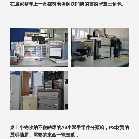
在居家整理上一直都扮演著解決問題的靈感智慧王角色。
盒
PB 筆
盒
SCB
療癒收
納小物
KDF
資料
夾．箱
oneu
桌上
3C收
納
OA 辦
公資料
樹德櫃
MC 手
桌上小物收納不會缺席的A9小幫手零件分類箱，PS材質的
機櫃
透明抽屜，需要的東西一覽無遺，