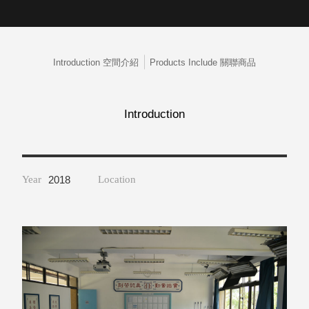
取分類車
高
客製化服務
RFO 快取
小
企業採購&聯名合作
旋轉架
角
RC 工業效
Introduction 空間介紹
Products Include 關聯商品
落
率架．工
作站
WS 工作站
Introduction
TM 模具存
商
辦
放架
空
TW 刀具存
間
再
放
Year
2018
Location
造
HDC 專業
高荷重型
工具櫃
想擁
ESD 抗靜
有風
電零件櫃
格店
運送組裝
家的
費用
陳列
品味