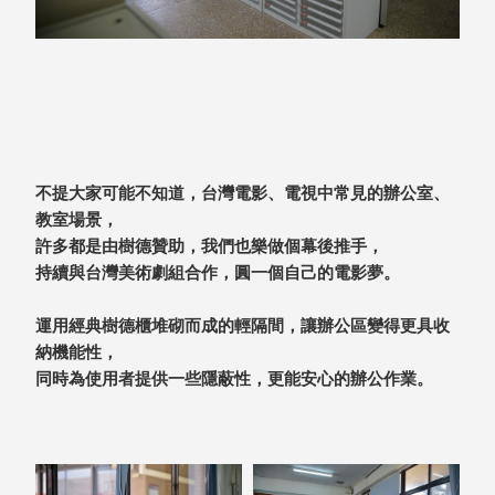
衣架
能工
推車
作
收纳整理分
桌，
類盒FO
夢想
收納整理糖
的起
果盒MD
點
折疊桌FT
工作
不提大家可能不知道，台灣電影、電視中常見的辦公室、
BB質感收
室必
教室場景，
納盒
備，
許多都是由樹德贊助，我們也樂做個幕後推手，
綠時尚聯名
移動
持續與台灣美術劇組合作，圓一個自己的電影夢。
小物
式工
手提袋&手
具收
運用經典樹德櫃堆砌而成的輕隔間，讓辦公區變得更具收
提籃系列LV
納
納機能性，
HF 摺疊購
同時為使用者提供一些隱蔽性，更能安心的辦公作業。
物車
樹德聯
名企劃
｜ 跨界
Office