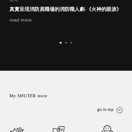
真實呈現消防員職場的消防職人劇-《火神的眼淚》
痞子英
read more
rea
Storage 世界
收納
法國 Stacksto
丹麥
Roommate
日本 Yamato
japan
日本
LIBERALISTA
美國 Mordeco
My SHUTER store
美國 CAMINO
台灣 好物良品
go to top
台灣 奇鈺家居
CHYI YUH
台灣 日需百備