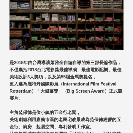
就靠
這展
Household
示架
居家生活
檔案
管
理，
斜取式收納
辦公
整理箱
室讓
MHB
是2018年由台灣導演蕭雅全自編自導的第三部長篇作品，
工作
收納桶RB
不僅囊括2018台北電影獎最佳導演、最佳電影配樂、最佳
效率
收纳整理箱
美術設計3大獎項，以及第55屆金馬獎提名，
激升
KD
更入選為鹿特丹國際影展（International Film Festival
小空
收納整理
Rotterdam）「大銀幕獎」（Big Screen Award）正式競
間大
櫃．抽屜櫃
賽片。
置
MB
物！
收纳整理盒
主角范保德是位小鎮的五金行老闆，
個人
DB
美術劇組利用嘉義市區的老民宅改景成為范保德經營的五
櫃機
玩具收纳整
金行、廚房、起居空間、專利發明工作室。
能兼
理組CB