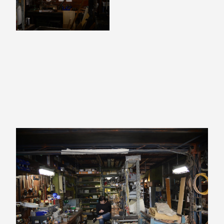
DU 密
碼鎖資
料鐵櫃
FC 密
碼置物
櫃
SH 文
件車．
小櫃
SH 展
示架．
書架
SB 方
塊盒
SC收
纳整理
櫃．鞋
櫃
L連環