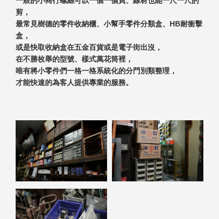
一般的小商行螺絲可以一個一個買、線材也能一尺一尺的
聯名重
辦公
磅登場
剪，
文具
最常見樹德的零件收納櫃、小幫手零件分類盒、HB耐衝擊
盒，
樹德收納
A9 小
或是快取收納盒在五金百貨或是電子街出沒，
X
幫手零
在不勝枚舉的型號、樣式萬花筒裡，
Kingson
件分類
唯有將小零件們一格一格系統化的分門別類整理，
Artworks
箱
才能快速的為客人提供專業的服務。
字體設計
DD 桌
個性風
上型文
樹德收納
件櫃
X
DDH
WODEN
桌上型
更添生活
橫式文
氛圍
件櫃
OA 文
件桌上
分類架
OF 文
件隨身