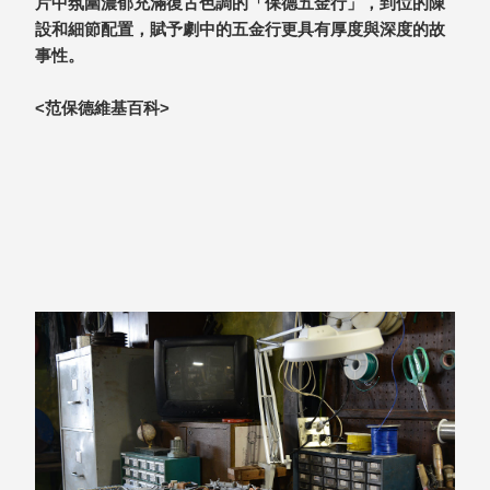
片中氛圍濃郁充滿復古色調的「保德五金行」，到位的陳
具風
收纳整理箱
設和細節配置，賦予劇中的五金行更具有厚度與深度的故
格特
HA
事性。
色
折疊式收納
整理箱．籃
<范保德維基百科>
FB
登高椅設計
打
椅CH
造
資源回收桶
夢
想
HB
秘
密
收纳整理手
基
提盒TB
地 !
車
收纳整理玲
庫
瓏盒PC
變
身
分格收納整
成
工
理盒（小集
作
盒）SO
空
間
收纳整理加
購配件
樹德小物
多功