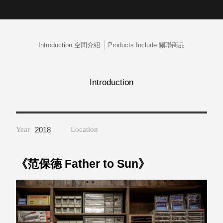
取分類車
高
客製化服務
RFO 快取
小
企業採購&聯名合作
旋轉架
角
RC 工業效
Introduction 空間介紹
Products Include 關聯商品
落
率架．工
作站
WS 工作站
Introduction
TM 模具存
商
辦
放架
空
TW 刀具存
間
再
放
Year
2018
Location
造
HDC 專業
高荷重型
工具櫃
想擁
《范保德 Father to Sun》
ESD 抗靜
有風
電零件櫃
格店
運送組裝
家的
費用
陳列
品味