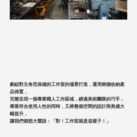
盒
HB 桌
上文具
盒
CS系
列
DCGH
防潮箱
DT 靜
謐極致
的桌上
劇組對主角范保德的工作室的場景打造，運用樹德收納產
收納
品佈置，
SFC密
完整呈現一個專業職人工作區域，經過美術團隊的巧手，
碼鎖櫃
專業符合使用人性的同時，又將整個空間的設計與美感大
UC桌
幅提升，
邊收納
讓我們都想大聲說：「對！工作室就是這樣子！」
櫃
升降桌
系列