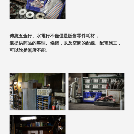
盒
PB 筆
盒
SCB
傳統五金行、水電行不僅僅是販售零件耗材，
療癒收
還提供商品的整理、修繕，以及空間的配線、配電施工，
納小物
可以說是無所不能。
KDF
資料
夾．箱
oneu
桌上
3C收
納
OA 辦
公資料
樹德櫃
MC 手
機櫃