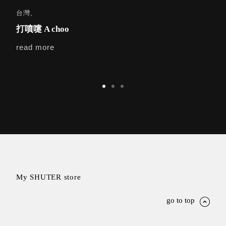
台灣,
台灣
打噴嚏 A choo
痞子英
read more
rea
My SHUTER store
go to top