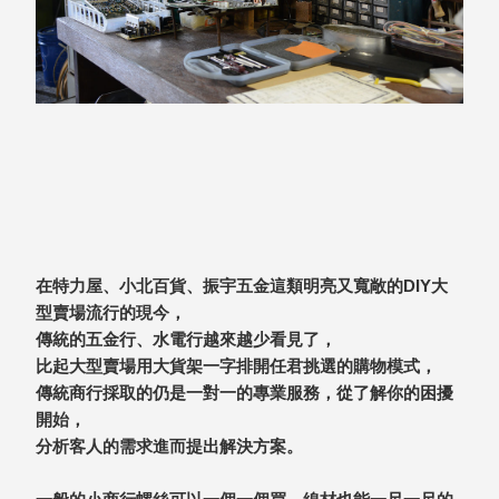
衣架
能工
推車
作
收纳整理分
桌，
類盒FO
夢想
收納整理糖
的起
果盒MD
點
折疊桌FT
工作
BB質感收
室必
納盒
備，
綠時尚聯名
移動
小物
在特力屋、小北百貨、振宇五金這類明亮又寬敞的DIY大
式工
手提袋&手
型賣場流行的現今，
具收
提籃系列LV
傳統的五金行、水電行越來越少看見了，
納
HF 摺疊購
比起大型賣場用大貨架一字排開任君挑選的購物模式，
物車
傳統商行採取的仍是一對一的專業服務，從了解你的困擾
開始，
分析客人的需求進而提出解決方案。
樹德聯
名企劃
｜ 跨界
Office