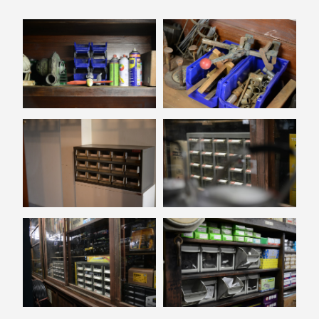
斯洛維尼亞
Rogaska
美國 July Nine
台灣
Techshower
西班牙
CRISTALINAS
台灣 Lilla Fe
德國
RIZENHOFF
台灣 檜木居
Cypress House
瑞典 Vakinme
澳洲 Koala
Eco
瑞典 Sagaform
德國 Donkey
Products
瑞典 BOSIGN