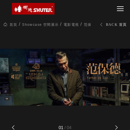
CT 專業重
間質感
SEE
Babbuza
MORE
型工具車
網美級
MILESTONE 樹
Dreamfactory|樹
德歷程
SCT-H不鏽
貨櫃屋
德收納學旅工場
鋼工具車
收納！
首頁
Showcase 空間展示
電影電視
范保德 Father to Son
BACK 首頁
SWM-5不
居家收
NEWSPAPER 報紙
鏽鋼工作
納布置
MEDIA PRESS 多
桌
必備
媒體
HK 掛板配
MAGAZINE 雜誌
件．洞洞
SOCIAL CARE 公
板配件
益
超
HB 耐衝擊
AWARDS 獲獎榮耀
級
分類置物
玩
MILESTONE 逐夢
家
整理盒
腳步
MS-HB 快
取車
打
FO 掀開式
造
快取零物
CUSTOMIZED 樹
你
德客製
件分類盒
的
MS-FO 快
01
/
04
樂