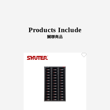
Stockholm
台灣 點睛設計
DOT DESIGN
台灣 Xcellent
Products Include
日本 HARIO
台灣 Verde
關聯商品
台灣 Lisscode
泰國
Chabatree
台灣 初芳宇
台灣 Love
Dear
台灣 只有蕨
台灣 Elevon 準
好拔
JADE DROP
美膚傘
ROKA