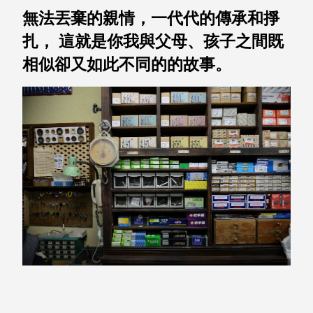
無法丟棄的親情，一代代的傳承和掙
SB鈕
扣格盒
扎， 這就是你我與父母、孩子之間既
DU-2S
相似卻又如此不同的的故事。
雙開拉
門櫃層
架
Select 生活
選物
英國 W10
日本 BISQUE
斯洛維尼亞
EQUA
日本 Hacoa
台灣 SN°OVAE