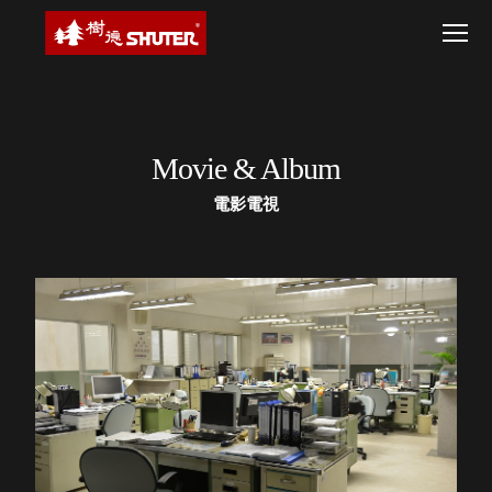
CT 專業重
間質感
SEE
Babbuza
Movie
MORE
&
型工具車
網美級
MILESTONE 樹
Dreamfactory|樹
Album
德歷程
SCT-H不鏽
貨櫃屋
電
德收納學旅工場
影
鋼工具車
收納！
電
視
SWM-5不
居家收
NEWSPAPER 報紙
鏽鋼工作
納布置
MEDIA PRESS 多
Movie & Album
桌
必備
媒體
HK 掛板配
MAGAZINE 雜誌
電影電視
件．洞洞
SOCIAL CARE 公
板配件
益
超
HB 耐衝擊
AWARDS 獲獎榮耀
級
分類置物
玩
MILESTONE 逐夢
家
整理盒
腳步
MS-HB 快
取車
打
FO 掀開式
造
快取零物
CUSTOMIZED 樹
你
德客製
件分類盒
的
MS-FO 快
樂