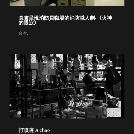
取分類車
高
客製化服務
RFO 快取
小
企業採購&聯名合作
真實呈現消防員職場的消防職人劇-《火神
旋轉架
角
的眼淚》
RC 工業效
落
率架．工
台灣,
作站
WS 工作站
TM 模具存
商
辦
放架
空
TW 刀具存
間
再
放
造
HDC 專業
高荷重型
工具櫃
想擁
ESD 抗靜
有風
電零件櫃
格店
運送組裝
家的
費用
陳列
打噴嚏 A choo
品味