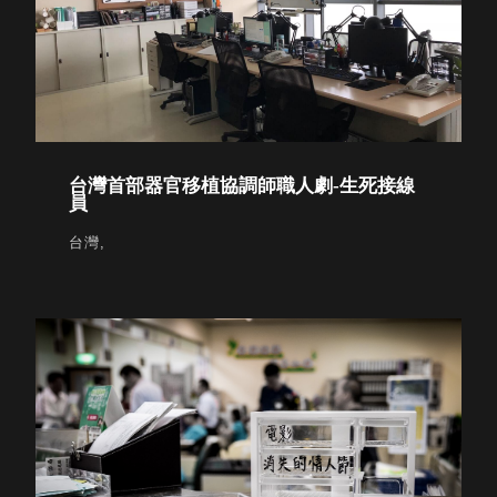
衣架
能工
推車
作
收纳整理分
桌，
類盒FO
夢想
收納整理糖
的起
果盒MD
點
折疊桌FT
台灣首部器官移植協調師職人劇-生死接線
工作
BB質感收
員
室必
納盒
備，
台灣,
綠時尚聯名
移動
小物
式工
手提袋&手
具收
提籃系列LV
納
HF 摺疊購
物車
樹德聯
名企劃
｜ 跨界
Office