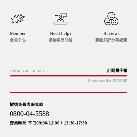
盒
PB 筆
盒
SCB
Member
Need help?
Reviews
療癒收
會員中心
購物常見問題
購物好評分享總覽
納小物
KDF
資料
夾．箱
訂閱電子報
oneu
桌上
Unsubscribe 取消訂閱
3C收
納
OA 辦
樹德免費客服專線
公資料
0800-04-5588
樹德櫃
營業時間 平日09:00-12:00 / 13:30-17:30
MC 手
機櫃