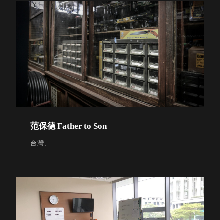
具風
收纳整理箱
格特
HA
色
折疊式收納
整理箱．籃
FB
登高椅設計
打
椅CH
造
資源回收桶
夢
想
HB
秘
密
收纳整理手
基
提盒TB
地 !
范保德 Father to Son
車
收纳整理玲
庫
台灣,
瓏盒PC
變
身
分格收納整
成
工
理盒（小集
作
盒）SO
空
間
收纳整理加
購配件
樹德小物
多功