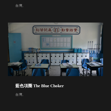
就靠
台灣,
這展
Household
示架
居家生活
檔案
管
理，
斜取式收納
辦公
整理箱
室讓
MHB
工作
收納桶RB
效率
收纳整理箱
激升
KD
小空
收納整理
間大
櫃．抽屜櫃
置
MB
藍色項圈 The Blue Choker
物！
收纳整理盒
個人
台灣,
DB
櫃機
玩具收纳整
能兼
理組CB