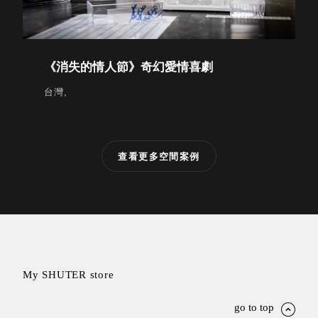
聯名重
辦公
磅登場
文具
樹德收納
A9 小
《消失的情人節》奇幻愛情喜劇
X
幫手零
Kingson
台灣,
件分類
Artworks
箱
字體設計
DD 桌
個性風
上型文
查看更多空間案例
樹德收納
件櫃
X
DDH
WODEN
桌上型
更添生活
橫式文
氛圍
件櫃
OA 文
件桌上
My SHUTER store
分類架
OF 文
go to top
件隨身