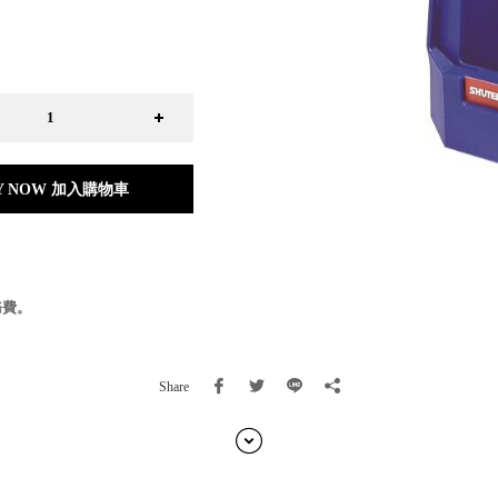
日本 BISQUE
斯洛維尼亞 EQUA
本 Hacoa
台灣 SN°OVAE
斯洛維尼亞 Rogaska
國 July Nine
灣 Techshower
Y NOW 加入購物車
西班牙 CRISTALINAS
灣 Lilla Fe
德國 RIZENHOFF
灣 檜木居 Cypress House
典 Vakinme
務費。
洲 Koala Eco
典 Sagaform
國 Donkey Products
Share
典 BOSIGN Stockholm
台灣 點睛設計 DOT DESIGN
灣 Xcellent
日本 HARIO