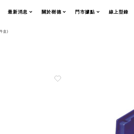
分格收納整理盒（小集盒）SO
scroll
scroll
scroll
scroll
收纳整理加購配件
最新消息
關於樹德
門市據點
線上型錄
樹德小物
衣架
成工作空間
件盒)
推車
收纳整理分類盒FO
收納整理糖果盒MD
折疊桌FT
BB質感收納盒
綠時尚聯名小物
手提袋&手提籃系列LV
登場
HF 摺疊購物車
體設計個性風
Select 生活選物
英國 W10