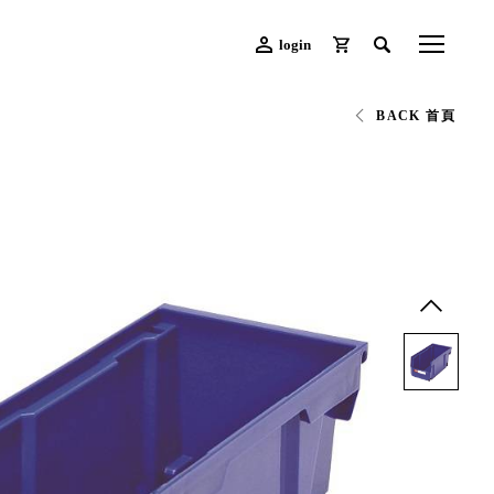
login
BACK 首頁