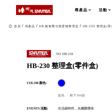
MS-FO 快取分類車
MILESTONE 逐夢腳步
RFO 快取旋轉架
尋產品
活動
RC 工業效率架．工作站
WS 工作站
打造夢想秘密基地 ! 車庫變身
首頁
尋產品
HB 耐衝擊分類置物整理盒
HB-230 整理盒(零
TM 模具存放架
TW 刀具存放
HDC 專業高荷重型工具櫃
多功能工作桌，夢想的起點
ESD 抗靜電零件櫃
工作室必備，移動式工具收納
運送組裝費用
NO. HB-230
HB-230 整理盒(零件盒)
樹德聯名企劃｜ 跨界聯名重磅
COLOR 顏色:
樹德收納 X Kingson Artworks 字
樹德收納 X WODEN 更添生活氛圍
Office 辦公文具
藍色
剩下
394
個
A9 小幫手零件分類箱
EVENTS 活動:
生活綠時尚，永續購環保