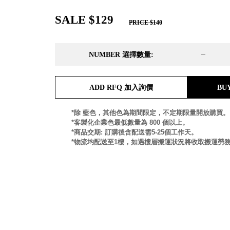
DD 桌上型文件櫃
DDH 桌上型橫式文件櫃
SALE $129
PRICE $140
OA 文件桌上分類架
日
OF 文件隨身盒
PB 筆盒
NUMBER 選擇數量:
SCB 療癒收納小物
美
KDF 資料夾．箱
台
ADD RFQ 加入詢價
BU
oneu 桌上3C收納
OA 辦公資料樹德櫃
台
*除 藍色，其他色為期間限定，不定期限量開放購買。
MC 手機櫃
*客製化企業色最低數量為 800 個以上。
DU 密碼鎖資料鐵櫃
台
*商品交期: 訂購後含配送需5-25個工作天。
FC 密碼置物櫃
瑞
*物流均配送至1樓，如遇樓層搬運狀況將收取搬運勞
SH 文件車．小櫃
澳
SH 展示架．書架
瑞
SB 方塊盒
德
SC收纳整理櫃．鞋櫃
瑞
L連環盒
HB 桌上文具盒
台
CS系列