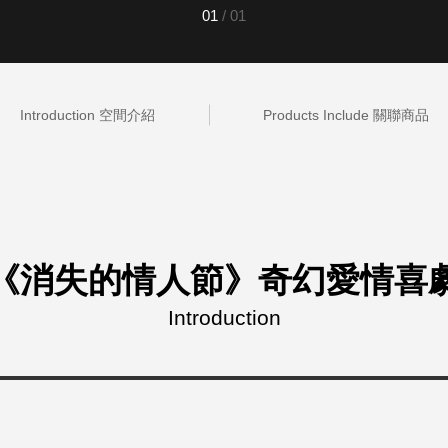
01
/
01
灣 Verde
灣 Lisscode
國 Chabatree
台灣 初芳宇
灣 Love Dear
Introduction 空間介紹
Products Include 關聯商品
台灣 只有蕨
台灣 Elevon 準好拔
JADE DROP 美膚傘
ROKA
《消失的情人節》奇幻愛情喜
Introduction