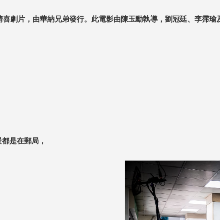
情喜劇片，由華納兄弟發行。此電影由陳玉勳執導，劉冠廷、李霈瑜及周群
景都是在郵局，