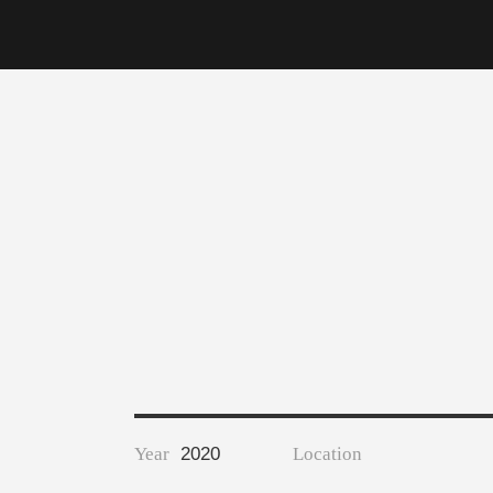
DCGH 防潮箱
台
DT 靜謐極致的桌上收納
台
SFC密碼鎖櫃
泰
UC桌邊收納櫃
升降桌系列
台
SB鈕扣格盒
DU-2S雙開拉門櫃層架
Storage 世界收納
法國 Stacksto
丹麥 Roommate
Year
2020
Location
日本 Yamato japan
日本 LIBERALISTA