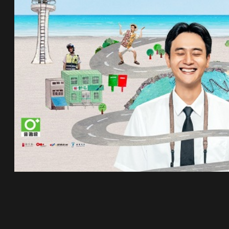
DD 桌上型文件櫃
DDH 桌上型橫式文件櫃
OA 文件桌上分類架
日
OF 文件隨身盒
PB 筆盒
SCB 療癒收納小物
美
KDF 資料夾．箱
台
oneu 桌上3C收納
OA 辦公資料樹德櫃
台
MC 手機櫃
DU 密碼鎖資料鐵櫃
台
FC 密碼置物櫃
瑞
SH 文件車．小櫃
澳
SH 展示架．書架
瑞
SB 方塊盒
德
SC收纳整理櫃．鞋櫃
瑞
L連環盒
HB 桌上文具盒
台
CS系列