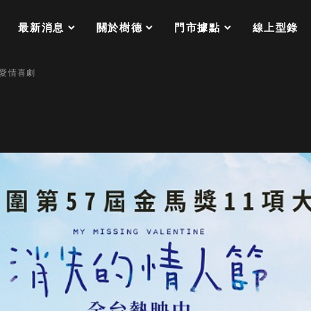
分格收納整理盒（小集盒）SO
scroll
scroll
scroll
scroll
收纳整理加購配件
最新消息
關於樹德
門市據點
線上型錄
樹德小物
衣架
成工作空間
愛情喜劇
推車
收纳整理分類盒FO
收納整理糖果盒MD
折疊桌FT
BB質感收納盒
綠時尚聯名小物
手提袋&手提籃系列LV
登場
HF 摺疊購物車
體設計個性風
Select 生活選物
英國 W10