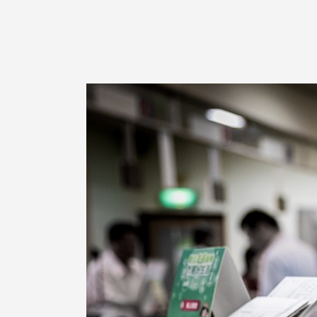
美國 Mordeco
美國 CAMINO
台灣 好物良品
台灣 奇鈺家居 CHYI YUH
台灣 日需百備 Dayneeds
台灣 立物創意
台灣 Aholic
台灣 洛陽紙櫃
SOTHING 向物
台灣 ZENLET
台灣 LIGHT WAY
台灣 Moosy Life
台灣 LuvHome
德國 TROIKA