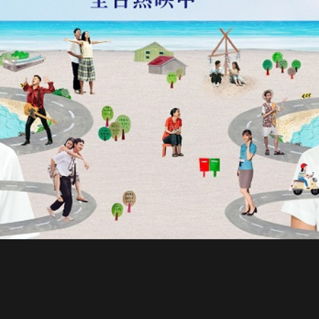
日本 BISQUE
斯洛維尼亞 EQUA
本 Hacoa
台灣 SN°OVAE
斯洛維尼亞 Rogaska
國 July Nine
灣 Techshower
西班牙 CRISTALINAS
灣 Lilla Fe
德國 RIZENHOFF
灣 檜木居 Cypress House
典 Vakinme
洲 Koala Eco
典 Sagaform
國 Donkey Products
典 BOSIGN Stockholm
台灣 點睛設計 DOT DESIGN
灣 Xcellent
日本 HARIO