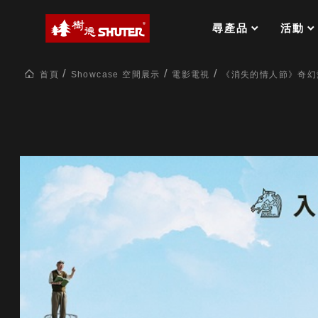
MS-FO 快取分類車
MILESTONE 逐夢腳步
RFO 快取旋轉架
尋產品
活動
RC 工業效率架．工作站
WS 工作站
打造夢想秘密基地 ! 車庫變身
首頁
Showcase 空間展示
電影電視
《消失的情人節》奇幻
TM 模具存放架
TW 刀具存放
HDC 專業高荷重型工具櫃
多功能工作桌，夢想的起點
ESD 抗靜電零件櫃
工作室必備，移動式工具收納
運送組裝費用
樹德聯名企劃｜ 跨界聯名重磅
樹德收納 X Kingson Artworks 字
樹德收納 X WODEN 更添生活氛圍
Office 辦公文具
A9 小幫手零件分類箱