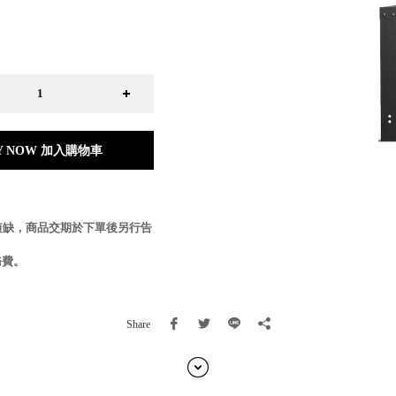
日本 BISQUE
斯洛維尼亞 EQUA
本 Hacoa
台灣 SN°OVAE
斯洛維尼亞 Rogaska
國 July Nine
灣 Techshower
Y NOW 加入購物車
西班牙 CRISTALINAS
灣 Lilla Fe
德國 RIZENHOFF
灣 檜木居 Cypress House
短缺，商品交期於下單後另行告
典 Vakinme
洲 Koala Eco
務費。
典 Sagaform
國 Donkey Products
Share
典 BOSIGN Stockholm
台灣 點睛設計 DOT DESIGN
灣 Xcellent
日本 HARIO