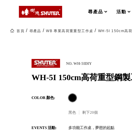
MS-FO 快取分類車
MILESTONE 逐夢腳步
RFO 快取旋轉架
尋產品
活動
RC 工業效率架．工作站
WS 工作站
打造夢想秘密基地 ! 車庫變身
首頁
尋產品
WB 專業高荷重重型工作桌
WH-5I 150cm
TM 模具存放架
TW 刀具存放
HDC 專業高荷重型工具櫃
多功能工作桌，夢想的起點
ESD 抗靜電零件櫃
工作室必備，移動式工具收納
運送組裝費用
NO. WH-5IDIY
WH-5I 150cm高荷重型鋼製
樹德聯名企劃｜ 跨界聯名重磅
COLOR 顏色:
樹德收納 X Kingson Artworks 字
樹德收納 X WODEN 更添生活氛圍
Office 辦公文具
黑色
剩下
20
個
A9 小幫手零件分類箱
EVENTS 活動:
多功能工作桌，夢想的起點