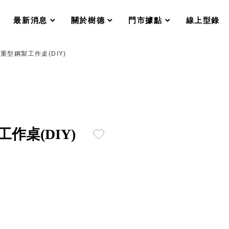
分格收納整理盒（小集盒）SO
scroll
scroll
scroll
scroll
收纳整理加購配件
最新消息
關於樹德
門市據點
線上型錄
樹德小物
衣架
成工作空間
高荷重型鋼製工作桌(DIY)
推車
收纳整理分類盒FO
收納整理糖果盒MD
折疊桌FT
BB質感收納盒
綠時尚聯名小物
手提袋&手提籃系列LV
工作桌(DIY)
登場
HF 摺疊購物車
體設計個性風
Select 生活選物
英國 W10