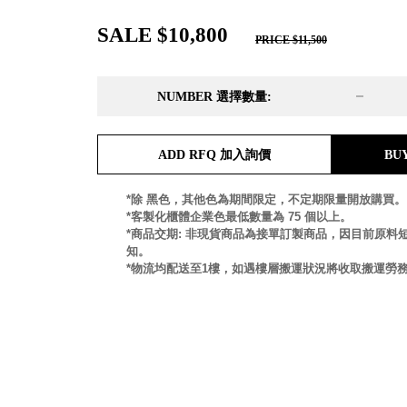
DD 桌上型文件櫃
DDH 桌上型橫式文件櫃
SALE $10,800
PRICE $11,500
OA 文件桌上分類架
日
OF 文件隨身盒
PB 筆盒
NUMBER 選擇數量:
SCB 療癒收納小物
美
KDF 資料夾．箱
台
ADD RFQ 加入詢價
BU
oneu 桌上3C收納
OA 辦公資料樹德櫃
台
*除 黑色，其他色為期間限定，不定期限量開放購買。
MC 手機櫃
*客製化櫃體企業色最低數量為 75 個以上。
DU 密碼鎖資料鐵櫃
台
*商品交期: 非現貨商品為接單訂製商品，因目前原料
FC 密碼置物櫃
瑞
知。
SH 文件車．小櫃
澳
*物流均配送至1樓，如遇樓層搬運狀況將收取搬運勞
SH 展示架．書架
瑞
SB 方塊盒
德
SC收纳整理櫃．鞋櫃
瑞
L連環盒
HB 桌上文具盒
台
CS系列