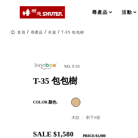
MS-FO 快取分類車
MILESTONE 逐夢腳步
RFO 快取旋轉架
尋產品
活動
RC 工業效率架．工作站
WS 工作站
打造夢想秘密基地 ! 車庫變身
首頁
尋產品
衣架
T-35 包包樹
TM 模具存放架
TW 刀具存放
HDC 專業高荷重型工具櫃
多功能工作桌，夢想的起點
ESD 抗靜電零件櫃
工作室必備，移動式工具收納
運送組裝費用
NO. T-35
T-35 包包樹
樹德聯名企劃｜ 跨界聯名重磅
COLOR 顏色:
樹德收納 X Kingson Artworks 字
樹德收納 X WODEN 更添生活氛圍
Office 辦公文具
木紋
剩下
9
個
SALE $1,580
A9 小幫手零件分類箱
PRICE $1,980