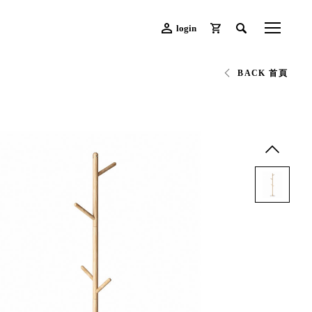
login
BACK 首頁