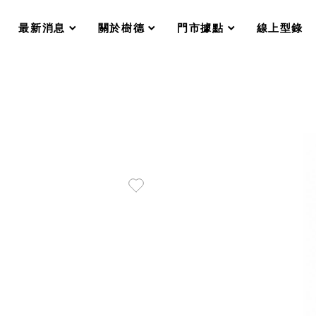
分格收納整理盒（小集盒）SO
scroll
scroll
scroll
scroll
收纳整理加購配件
最新消息
關於樹德
門市據點
線上型錄
樹德小物
衣架
成工作空間
推車
收纳整理分類盒FO
收納整理糖果盒MD
折疊桌FT
BB質感收納盒
綠時尚聯名小物
手提袋&手提籃系列LV
登場
HF 摺疊購物車
體設計個性風
Select 生活選物
英國 W10