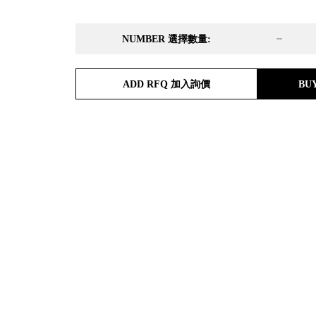
DD 桌上型文件櫃
DDH 桌上型橫式文件櫃
NUMBER 選擇數量:
OA 文件桌上分類架
日
OF 文件隨身盒
PB 筆盒
ADD RFQ 加入詢價
BU
SCB 療癒收納小物
美
KDF 資料夾．箱
台
oneu 桌上3C收納
OA 辦公資料樹德櫃
台
MC 手機櫃
DU 密碼鎖資料鐵櫃
台
FC 密碼置物櫃
瑞
SH 文件車．小櫃
澳
SH 展示架．書架
瑞
SB 方塊盒
德
SC收纳整理櫃．鞋櫃
瑞
L連環盒
HB 桌上文具盒
台
CS系列