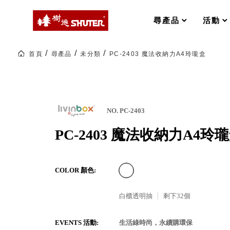
MS-FO 快取分類車
MILESTONE 逐夢腳步
RFO 快取旋轉架
尋產品
活動
RC 工業效率架．工作站
WS 工作站
打造夢想秘密基地 ! 車庫變身
首頁
尋產品
未分類
PC-2403 魔法收納力A4玲瓏盒
TM 模具存放架
TW 刀具存放
HDC 專業高荷重型工具櫃
多功能工作桌，夢想的起點
ESD 抗靜電零件櫃
工作室必備，移動式工具收納
運送組裝費用
NO. PC-2403
PC-2403 魔法收納力A4玲
樹德聯名企劃｜ 跨界聯名重磅
COLOR 顏色:
樹德收納 X Kingson Artworks 字
樹德收納 X WODEN 更添生活氛圍
Office 辦公文具
白櫃透明抽
剩下
32
個
A9 小幫手零件分類箱
EVENTS 活動:
生活綠時尚，永續購環保