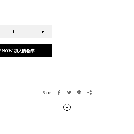
日本 BISQUE
斯洛維尼亞 EQUA
本 Hacoa
台灣 SN°OVAE
斯洛維尼亞 Rogaska
國 July Nine
灣 Techshower
Y NOW 加入購物車
西班牙 CRISTALINAS
灣 Lilla Fe
德國 RIZENHOFF
灣 檜木居 Cypress House
典 Vakinme
洲 Koala Eco
Share
典 Sagaform
國 Donkey Products
典 BOSIGN Stockholm
台灣 點睛設計 DOT DESIGN
灣 Xcellent
日本 HARIO