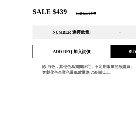
DD 桌上型文件櫃
DDH 桌上型橫式文件櫃
SALE $439
PRICE $470
OA 文件桌上分類架
日
OF 文件隨身盒
PB 筆盒
NUMBER 選擇數量:
SCB 療癒收納小物
美
KDF 資料夾．箱
台
ADD RFQ 加入詢價
BU
oneu 桌上3C收納
OA 辦公資料樹德櫃
台
除 白色，其他色為期間限定，不定期限量開放購買。
MC 手機櫃
客製化色企業色最低數量為 750個以上。
DU 密碼鎖資料鐵櫃
台
FC 密碼置物櫃
瑞
SH 文件車．小櫃
澳
SH 展示架．書架
瑞
SB 方塊盒
德
SC收纳整理櫃．鞋櫃
瑞
L連環盒
HB 桌上文具盒
台
CS系列