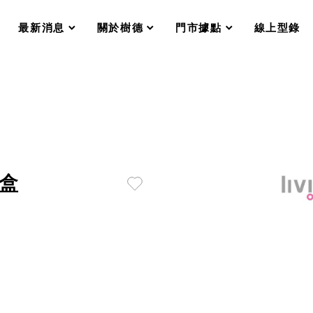
分格收納整理盒（小集盒）SO
scroll
scroll
scroll
scroll
收纳整理加購配件
最新消息
關於樹德
門市據點
線上型錄
樹德小物
衣架
成工作空間
推車
收纳整理分類盒FO
收納整理糖果盒MD
折疊桌FT
BB質感收納盒
綠時尚聯名小物
手提袋&手提籃系列LV
瓏盒
登場
HF 摺疊購物車
體設計個性風
Select 生活選物
英國 W10