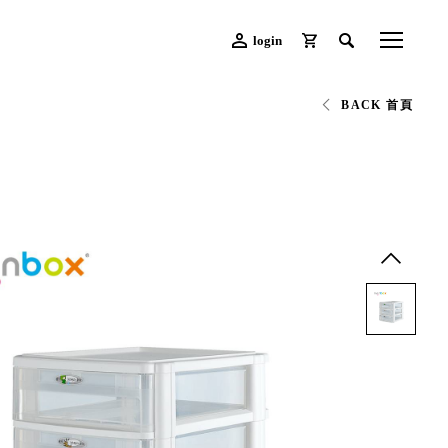
login
BACK 首頁