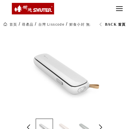
CT 專業重
間質感
SEE
Babbuza
MORE
型工具車
網美級
MILESTONE 樹
Dreamfactory|樹
德歷程
SCT-H不鏽
貨櫃屋
德收納學旅工場
鋼工具車
收納！
首頁
尋產品
台灣 Lisscode
鮮食小封 無線真空保鮮機 (3色)
BACK 首頁
SWM-5不
居家收
NEWSPAPER 報紙
鏽鋼工作
納布置
MEDIA PRESS 多
桌
必備
媒體
HK 掛板配
MAGAZINE 雜誌
件．洞洞
SOCIAL CARE 公
板配件
益
超
HB 耐衝擊
AWARDS 獲獎榮耀
級
分類置物
玩
MILESTONE 逐夢
家
整理盒
腳步
MS-HB 快
取車
打
FO 掀開式
造
快取零物
CUSTOMIZED 樹
你
德客製
件分類盒
的
MS-FO 快
樂