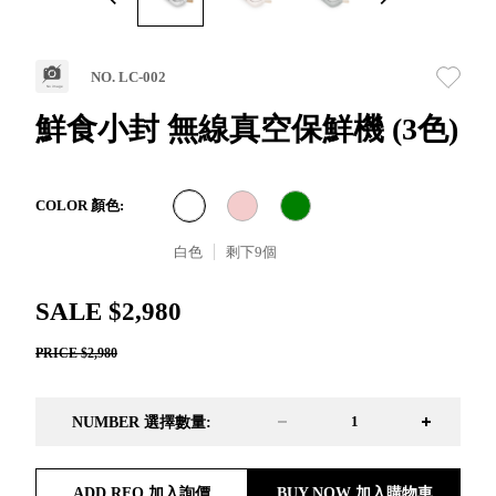
取分類車
高
客製化服務
RFO 快取
小
企業採購&聯名合作
旋轉架
角
NO. LC-002
RC 工業效
落
率架．工
鮮食小封 無線真空保鮮機 (3色)
作站
WS 工作站
TM 模具存
商
COLOR 顏色:
辦
放架
空
TW 刀具存
白色
剩下
9
個
間
再
放
造
HDC 專業
SALE $2,980
高荷重型
PRICE $2,980
工具櫃
想擁
ESD 抗靜
有風
電零件櫃
格店
NUMBER 選擇數量:
運送組裝
家的
費用
陳列
品味
ADD RFQ 加入詢價
BUY NOW 加入購物車