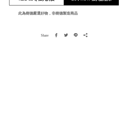
就靠
這展
此為樹德嚴選好物，非樹德製造商品
Household
示架
居家生活
檔案
管
Share
理，
斜取式收納
辦公
整理箱
室讓
MHB
工作
收納桶RB
效率
收纳整理箱
激升
KD
小空
收納整理
間大
櫃．抽屜櫃
置
MB
物！
收纳整理盒
個人
DB
櫃機
玩具收纳整
能兼
理組CB