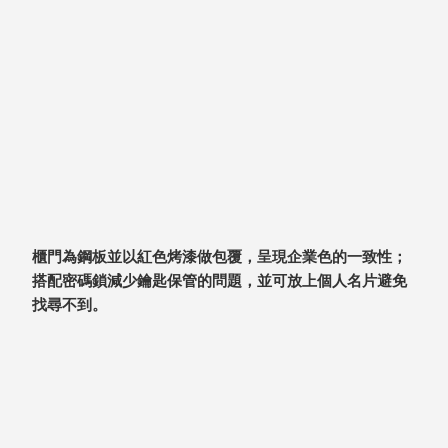
具風
收纳整理箱
格特
HA
色
折疊式收納
整理箱．籃
FB
登高椅設計
打
椅CH
造
資源回收桶
夢
想
HB
秘
密
收纳整理手
基
提盒TB
地 !
櫃門為鋼板並以紅色烤漆做包覆，呈現企業色的一致性；
車
收纳整理玲
庫
搭配密碼鎖減少鑰匙保管的問題，並可放上個人名片避免
瓏盒PC
變
找尋不到。
身
分格收納整
成
工
理盒（小集
作
盒）SO
空
間
收纳整理加
購配件
樹德小物
多功