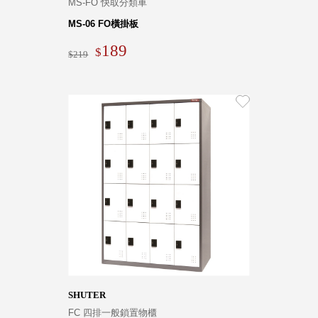
MS-FO 快取分類車
盒
MS-06 FO橫掛板
HB 桌
上文具
189
219
盒
CS系
列
DCGH
防潮箱
DT 靜
謐極致
的桌上
收納
SFC密
碼鎖櫃
UC桌
邊收納
櫃
SHUTER
升降桌
FC 四排一般鎖置物櫃
系列