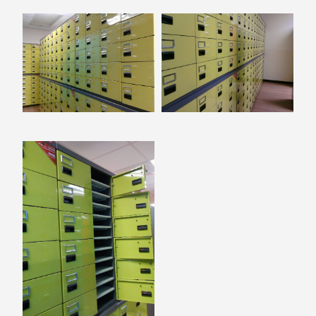
衣架
能工
推車
作
收纳整理分
桌，
類盒FO
夢想
收納整理糖
的起
果盒MD
點
折疊桌FT
工作
BB質感收
室必
納盒
備，
綠時尚聯名
移動
小物
式工
手提袋&手
具收
提籃系列LV
納
HF 摺疊購
物車
樹德聯
名企劃
｜ 跨界
Office