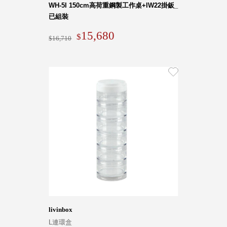
WH-5I 150cm高荷重鋼製工作桌+IW22掛鈑_
斯洛維尼亞
已組裝
Rogaska
美國 July Nine
15,680
16,710
台灣
Techshower
西班牙
CRISTALINAS
台灣 Lilla Fe
德國
RIZENHOFF
台灣 檜木居
Cypress House
瑞典 Vakinme
澳洲 Koala
Eco
瑞典 Sagaform
德國 Donkey
livinbox
Products
L連環盒
瑞典 BOSIGN