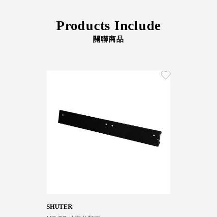
DU 密
碼鎖資
Products Include
料鐵櫃
FC 密
關聯商品
碼置物
櫃
SH 文
件車．
小櫃
SH 展
示架．
書架
SB 方
塊盒
SC收
纳整理
櫃．鞋
櫃
SHUTER
L連環