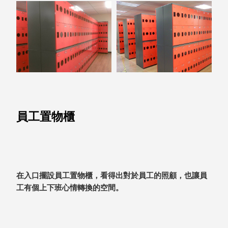
就靠
這展
Household
示架
居家生活
檔案
管
理，
斜取式收納
辦公
整理箱
室讓
MHB
工作
收納桶RB
員工置物櫃
效率
收纳整理箱
激升
KD
小空
收納整理
間大
櫃．抽屜櫃
置
MB
在入口擺設員工置物櫃，看得出對於員工的照顧，也讓員
物！
收纳整理盒
工有個上下班心情轉換的空間。
個人
DB
櫃機
玩具收纳整
能兼
理組CB