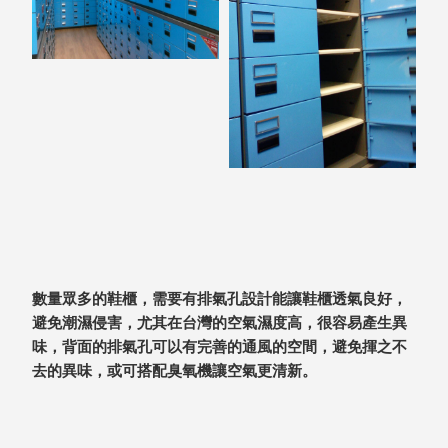
盒
PB 筆
盒
SCB
療癒收
納小物
KDF
資料
夾．箱
oneu
桌上
3C收
數量眾多的鞋櫃，需要有排氣孔設計能讓鞋櫃透氣良好，
納
避免潮濕侵害，尤其在台灣的空氣濕度高，很容易產生異
OA 辦
味，背面的排氣孔可以有完善的通風的空間，避免揮之不
公資料
去的異味，或可搭配臭氧機讓空氣更清新。
樹德櫃
MC 手
機櫃