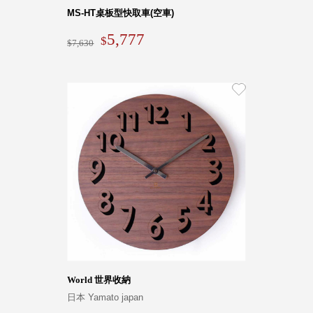
Dayneeds
MS-HT桌板型快取車(空車)
台灣 立物創意
5,777
台灣 Aholic
7,630
台灣 洛陽紙櫃
SOTHING 向
物
台灣 ZENLET
台灣 LIGHT
WAY
台灣 Moosy
Life
台灣 LuvHome
德國 TROIKA
World 世界收納
日本 Yamato japan