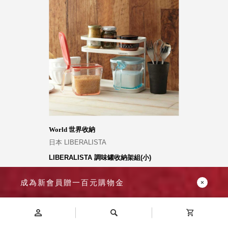
World 世界收納
日本 LIBERALISTA
LIBERALISTA 調味罐收納架組(小)
1,380
1,680
成為新會員贈一百元購物金