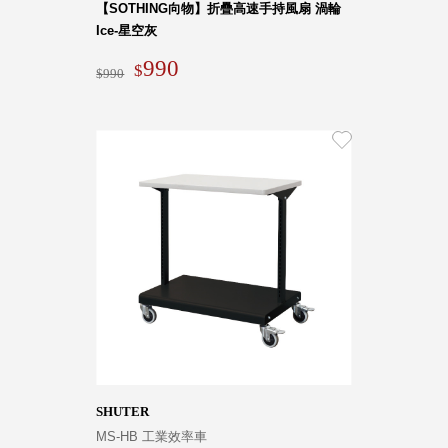
【SOTHING向物】折疊高速手持風扇 渦輪
Ice-星空灰
990
Storage 世界
990
收納
法國 Stacksto
丹麥
Roommate
日本 Yamato
japan
日本
LIBERALISTA
美國 Mordeco
美國 CAMINO
台灣 好物良品
台灣 奇鈺家居
SHUTER
CHYI YUH
MS-HB 工業效率車
台灣 日需百備