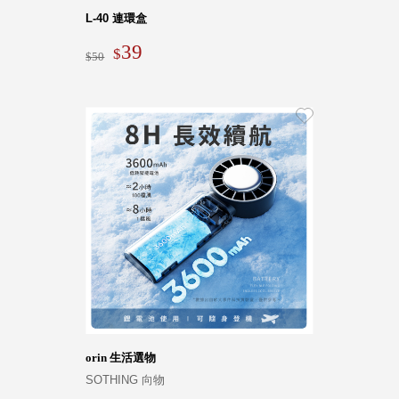
Stockholm
L-40 連環盒
台灣 點睛設計
39
50
DOT DESIGN
台灣 Xcellent
日本 HARIO
台灣 Verde
台灣 Lisscode
泰國
Chabatree
台灣 初芳宇
台灣 Love
Dear
台灣 只有蕨
台灣 Elevon 準
好拔
JADE DROP
orin 生活選物
美膚傘
ROKA
SOTHING 向物