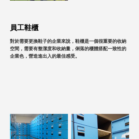
聯名重
辦公
磅登場
文具
樹德收納
員工鞋櫃
A9 小
X
幫手零
Kingson
對於需要更換鞋子的企業來說，鞋櫃是一個很重要的收納
件分類
Artworks
空間，需要有整潔度和收納量，俐落的櫃體搭配一致性的
箱
字體設計
企業色，營造進出入的最佳感受。
DD 桌
個性風
上型文
樹德收納
件櫃
X
DDH
WODEN
桌上型
更添生活
橫式文
氛圍
件櫃
OA 文
件桌上
分類架
OF 文
件隨身