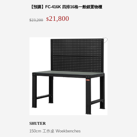
【預購】FC-416K 四排16格一般鎖置物櫃
SB鈕
扣格盒
21,800
23,200
DU-2S
雙開拉
門櫃層
架
Select 生活
選物
英國 W10
日本 BISQUE
斯洛維尼亞
EQUA
SHUTER
日本 Hacoa
150cm 工作桌 Woekbenches
台灣 SN°OVAE