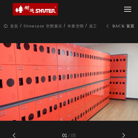
CT 專業重
間質感
SEE
Babbuza
MORE
型工具車
網美級
MILESTONE 樹
Dreamfactory|樹
德歷程
SCT-H不鏽
貨櫃屋
德收納學旅工場
鋼工具車
收納！
首頁
Showcase 空間展示
作業空間
員工入口 鞋櫃&置物櫃
BACK 首頁
SWM-5不
居家收
NEWSPAPER 報紙
鏽鋼工作
納布置
MEDIA PRESS 多
桌
必備
媒體
HK 掛板配
MAGAZINE 雜誌
件．洞洞
SOCIAL CARE 公
板配件
益
超
HB 耐衝擊
AWARDS 獲獎榮耀
級
分類置物
玩
MILESTONE 逐夢
家
整理盒
腳步
MS-HB 快
取車
打
FO 掀開式
造
快取零物
CUSTOMIZED 樹
你
德客製
件分類盒
的
MS-FO 快
01
/
05
樂