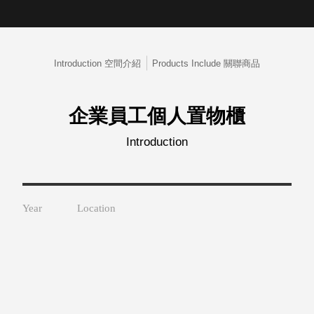
取分類車
高
客製化服務
RFO 快取
小
企業採購&聯名合作
旋轉架
角
RC 工業效
Introduction 空間介紹
Products Include 關聯商品
落
率架．工
作站
WS 工作站
企業員工個人置物櫃
TM 模具存
商
Introduction
辦
放架
空
TW 刀具存
間
再
放
造
HDC 專業
Year
Location
高荷重型
工具櫃
想擁
ESD 抗靜
有風
電零件櫃
格店
運送組裝
家的
費用
陳列
品味