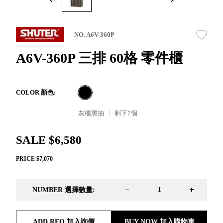
取分類車
高
客製化服務
RFO 快取
小
企業採購&聯名合作
旋轉架
角
NO. A6V-360P
RC 工業效
落
率架．工
A6V-360P 三排 60格 零件櫃
作站
WS 工作站
TM 模具存
商
COLOR 顏色:
辦
放架
空
TW 刀具存
灰櫃黑抽
剩下
7
個
間
再
放
造
HDC 專業
SALE $6,580
高荷重型
PRICE $7,070
工具櫃
想擁
ESD 抗靜
有風
電零件櫃
格店
NUMBER 選擇數量:
運送組裝
家的
費用
陳列
品味
ADD RFQ 加入詢價
BUY NOW 加入購物車