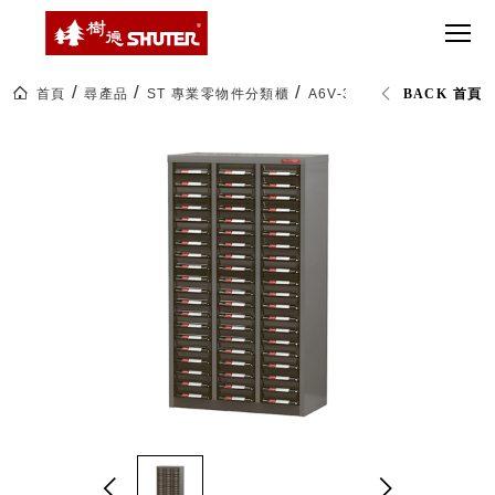
CT 專業重
間質感
SEE
Babbuza
MORE
型工具車
網美級
MILESTONE 樹
Dreamfactory|樹
德歷程
SCT-H不鏽
貨櫃屋
德收納學旅工場
鋼工具車
收納！
首頁
尋產品
ST 專業零物件分類櫃
A6V-360P 三排 60格 零件
BACK 首頁
SWM-5不
居家收
NEWSPAPER 報紙
鏽鋼工作
納布置
MEDIA PRESS 多
桌
必備
媒體
HK 掛板配
MAGAZINE 雜誌
件．洞洞
SOCIAL CARE 公
板配件
益
超
HB 耐衝擊
AWARDS 獲獎榮耀
級
分類置物
玩
MILESTONE 逐夢
家
整理盒
腳步
MS-HB 快
取車
打
FO 掀開式
造
快取零物
CUSTOMIZED 樹
你
德客製
件分類盒
的
MS-FO 快
樂