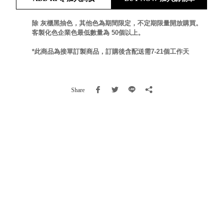
就靠
這展
除 灰櫃黑抽色，其他色為期間限定，不定期限量開放購買。
Household
客製化色企業色最低數量為 50個以上。
示架
居家生活
檔案
*此商品為接單訂製商品，訂購後含配送需7-21個工作天
管
理，
斜取式收納
辦公
整理箱
Share
室讓
MHB
工作
收納桶RB
效率
收纳整理箱
激升
KD
小空
收納整理
間大
櫃．抽屜櫃
置
MB
物！
收纳整理盒
個人
DB
櫃機
玩具收纳整
能兼
理組CB