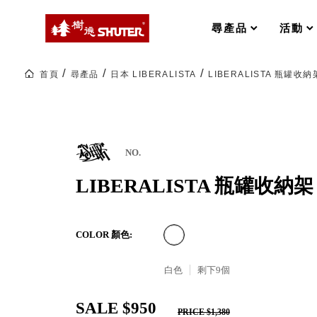
MS-FO 快取分類車
MILESTONE 逐夢腳步
RFO 快取旋轉架
尋產品
活動
RC 工業效率架．工作站
WS 工作站
打造夢想秘密基地 ! 車庫變身
首頁
尋產品
日本 LIBERALISTA
LIBERALISTA 瓶罐收納架
TM 模具存放架
TW 刀具存放
HDC 專業高荷重型工具櫃
多功能工作桌，夢想的起點
ESD 抗靜電零件櫃
工作室必備，移動式工具收納
運送組裝費用
NO.
LIBERALISTA 瓶罐收納架 
樹德聯名企劃｜ 跨界聯名重磅
COLOR 顏色:
樹德收納 X Kingson Artworks 字
樹德收納 X WODEN 更添生活氛圍
Office 辦公文具
白色
剩下
9
個
SALE $950
A9 小幫手零件分類箱
PRICE $1,380