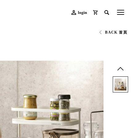
login
BACK 首頁