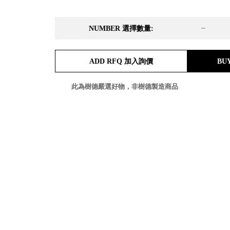
DD 桌上型文件櫃
DDH 桌上型橫式文件櫃
NUMBER 選擇數量:
OA 文件桌上分類架
日
OF 文件隨身盒
PB 筆盒
ADD RFQ 加入詢價
BU
SCB 療癒收納小物
美
KDF 資料夾．箱
台
此為樹德嚴選好物，非樹德製造商品
oneu 桌上3C收納
OA 辦公資料樹德櫃
台
MC 手機櫃
DU 密碼鎖資料鐵櫃
台
FC 密碼置物櫃
瑞
SH 文件車．小櫃
澳
SH 展示架．書架
瑞
SB 方塊盒
德
SC收纳整理櫃．鞋櫃
瑞
L連環盒
HB 桌上文具盒
台
CS系列