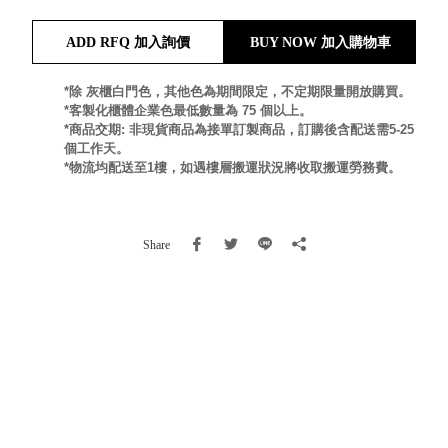
就靠
ADD RFQ 加入詢價
BUY NOW 加入購物車
這展
Household
示架
居家生活
檔案
*除 灰櫃白門色，其他色為期間限定，不定期限量開放購買。
*客製化櫃體企業色最低數量為 75 個以上。
管
*商品交期: 非現貨商品為接單訂製商品，訂購後含配送需5-25
理，
斜取式收納
個工作天。
辦公
整理箱
*物流均配送至1樓，如遇樓層搬運狀況將收取搬運勞務費。
室讓
MHB
工作
收納桶RB
效率
收纳整理箱
Share
激升
KD
小空
收納整理
間大
櫃．抽屜櫃
置
MB
物！
收纳整理盒
個人
DB
櫃機
玩具收纳整
能兼
理組CB