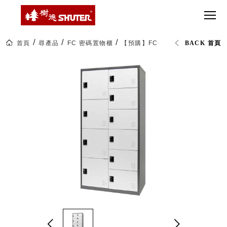
CT 專業重
間質感
SEE
Babbuza
MORE
型工具車
網美級
MILESTONE 樹
Dreamfactory|樹
德歷程
SCT-H不鏽
貨櫃屋
德收納學旅工場
鋼工具車
收納！
首頁
尋產品
FC 密碼置物櫃
【預購】FC-M210 兩排10格密
BACK 首頁
SWM-5不
居家收
NEWSPAPER 報紙
鏽鋼工作
納布置
MEDIA PRESS 多
桌
必備
媒體
HK 掛板配
MAGAZINE 雜誌
件．洞洞
SOCIAL CARE 公
板配件
益
超
HB 耐衝擊
AWARDS 獲獎榮耀
級
分類置物
玩
MILESTONE 逐夢
家
整理盒
腳步
MS-HB 快
取車
打
FO 掀開式
造
快取零物
CUSTOMIZED 樹
你
德客製
件分類盒
的
MS-FO 快
樂