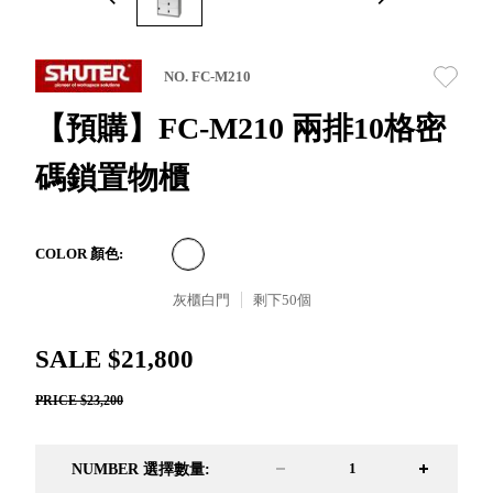
取分類車
高
客製化服務
RFO 快取
小
企業採購&聯名合作
旋轉架
角
NO. FC-M210
RC 工業效
落
率架．工
【預購】FC-M210 兩排10格密
作站
碼鎖置物櫃
WS 工作站
TM 模具存
商
辦
放架
空
TW 刀具存
間
COLOR 顏色:
再
放
造
灰櫃白門
剩下
50
個
HDC 專業
高荷重型
SALE $21,800
工具櫃
想擁
ESD 抗靜
有風
PRICE $23,200
電零件櫃
格店
運送組裝
家的
費用
陳列
NUMBER 選擇數量:
品味