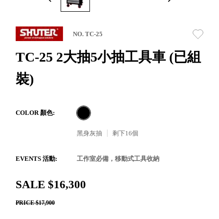
取分類車
高
客製化服務
RFO 快取
小
企業採購&聯名合作
旋轉架
角
NO. TC-25
RC 工業效
落
率架．工
TC-25 2大抽5小抽工具車 (已組
作站
裝)
WS 工作站
TM 模具存
商
辦
放架
空
TW 刀具存
間
COLOR 顏色:
再
放
造
黑身灰抽
剩下
16
個
HDC 專業
高荷重型
工具櫃
想擁
EVENTS 活動:
工作室必備，移動式工具收納
ESD 抗靜
有風
電零件櫃
格店
SALE $16,300
運送組裝
家的
PRICE $17,900
費用
陳列
品味