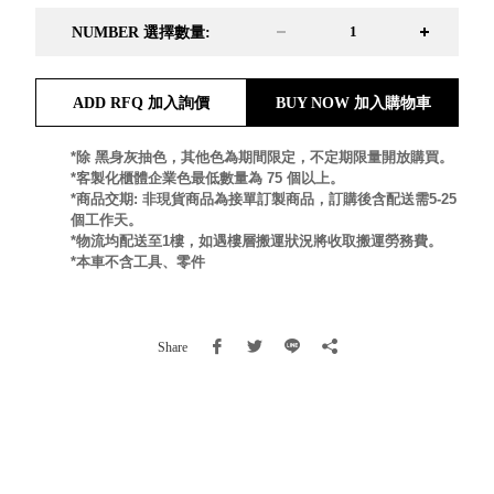
就靠
NUMBER 選擇數量:
這展
Household
示架
居家生活
檔案
ADD RFQ 加入詢價
BUY NOW 加入購物車
管
理，
斜取式收納
*除 黑身灰抽色，其他色為期間限定，不定期限量開放購買。
*客製化櫃體企業色最低數量為 75 個以上。
辦公
整理箱
*商品交期: 非現貨商品為接單訂製商品，訂購後含配送需5-25
室讓
MHB
個工作天。
工作
收納桶RB
*物流均配送至1樓，如遇樓層搬運狀況將收取搬運勞務費。
效率
收纳整理箱
*本車不含工具、零件
激升
KD
小空
收納整理
間大
櫃．抽屜櫃
Share
置
MB
物！
收纳整理盒
個人
DB
櫃機
玩具收纳整
能兼
理組CB