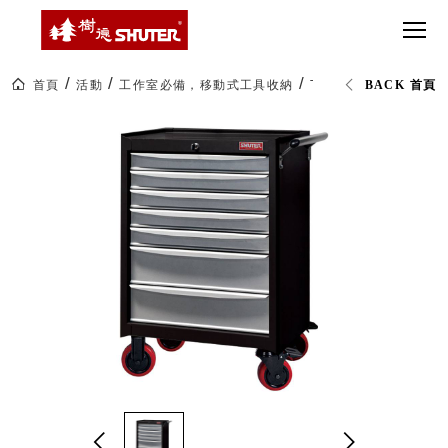
CT 專業重
間質感
SEE
Babbuza
MORE
型工具車
網美級
MILESTONE 樹
Dreamfactory|樹
德歷程
SCT-H不鏽
貨櫃屋
德收納學旅工場
鋼工具車
收納！
首頁
活動
工作室必備，移動式工具收納
TC-25 2大抽5小抽工
BACK 首頁
SWM-5不
居家收
NEWSPAPER 報紙
鏽鋼工作
納布置
MEDIA PRESS 多
桌
必備
媒體
HK 掛板配
MAGAZINE 雜誌
件．洞洞
SOCIAL CARE 公
板配件
益
超
HB 耐衝擊
AWARDS 獲獎榮耀
級
分類置物
玩
MILESTONE 逐夢
家
整理盒
腳步
MS-HB 快
取車
打
FO 掀開式
造
快取零物
CUSTOMIZED 樹
你
德客製
件分類盒
的
MS-FO 快
樂