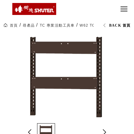
CT 專業重
間質感
SEE
Babbuza
MORE
型工具車
網美級
MILESTONE 樹
Dreamfactory|樹
德歷程
SCT-H不鏽
貨櫃屋
德收納學旅工場
鋼工具車
收納！
首頁
尋產品
TC 專業活動工具車
W62 TC工具車背掛鈑
BACK 首頁
SWM-5不
居家收
NEWSPAPER 報紙
鏽鋼工作
納布置
MEDIA PRESS 多
桌
必備
媒體
HK 掛板配
MAGAZINE 雜誌
件．洞洞
SOCIAL CARE 公
板配件
益
超
HB 耐衝擊
AWARDS 獲獎榮耀
級
分類置物
玩
MILESTONE 逐夢
家
整理盒
腳步
MS-HB 快
取車
打
FO 掀開式
造
快取零物
CUSTOMIZED 樹
你
德客製
件分類盒
的
MS-FO 快
樂