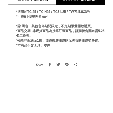
就靠
這展
*適用於TC-25 / TC-H25 / TC3-L25 / TW刀具車系列
Household
*可搭配HB整理盒系列
示架
居家生活
檔案
*除 黑色，其他色為期間限定，不定期限量開放購買。
管
*商品交期: 非現貨商品為接單訂製商品，訂購後含配送需5-25
理，
斜取式收納
個工作天。
*物流均配送至1樓，如遇樓層搬運狀況將收取搬運勞務費。
辦公
整理箱
*本商品不含工具、零件
室讓
MHB
工作
收納桶RB
效率
收纳整理箱
Share
激升
KD
小空
收納整理
間大
櫃．抽屜櫃
置
MB
物！
收纳整理盒
個人
DB
櫃機
玩具收纳整
能兼
理組CB