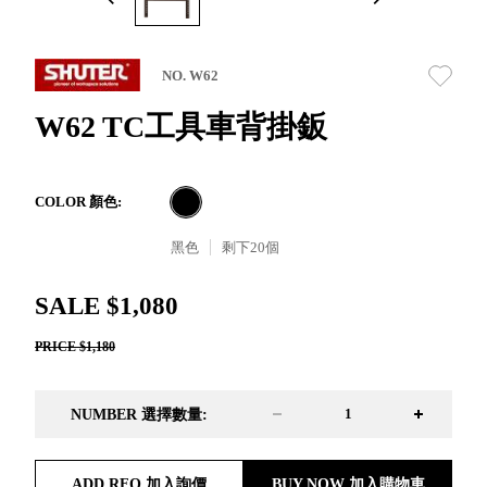
取分類車
高
客製化服務
RFO 快取
小
企業採購&聯名合作
旋轉架
角
NO. W62
RC 工業效
落
率架．工
W62 TC工具車背掛鈑
作站
WS 工作站
TM 模具存
商
COLOR 顏色:
辦
放架
空
TW 刀具存
黑色
剩下
20
個
間
再
放
造
HDC 專業
SALE $1,080
高荷重型
PRICE $1,180
工具櫃
想擁
ESD 抗靜
有風
電零件櫃
格店
NUMBER 選擇數量:
運送組裝
家的
費用
陳列
品味
ADD RFQ 加入詢價
BUY NOW 加入購物車