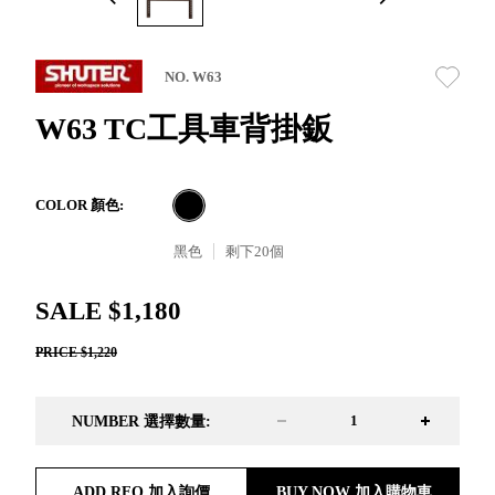
取分類車
高
客製化服務
RFO 快取
小
企業採購&聯名合作
旋轉架
角
NO. W63
RC 工業效
落
率架．工
W63 TC工具車背掛鈑
作站
WS 工作站
TM 模具存
商
COLOR 顏色:
辦
放架
空
TW 刀具存
黑色
剩下
20
個
間
再
放
造
HDC 專業
SALE $1,180
高荷重型
PRICE $1,220
工具櫃
想擁
ESD 抗靜
有風
電零件櫃
格店
NUMBER 選擇數量:
運送組裝
家的
費用
陳列
品味
ADD RFQ 加入詢價
BUY NOW 加入購物車