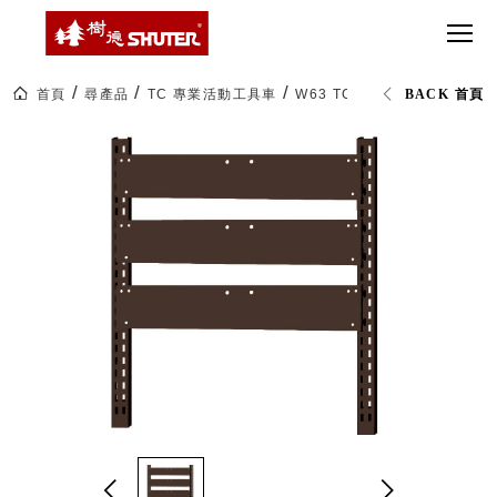
CT 專業重
間質感
SEE
Babbuza
MORE
型工具車
網美級
MILESTONE 樹
Dreamfactory|樹
德歷程
SCT-H不鏽
貨櫃屋
德收納學旅工場
鋼工具車
收納！
首頁
尋產品
TC 專業活動工具車
W63 TC工具車背掛鈑
BACK 首頁
SWM-5不
居家收
NEWSPAPER 報紙
鏽鋼工作
納布置
MEDIA PRESS 多
桌
必備
媒體
HK 掛板配
MAGAZINE 雜誌
件．洞洞
SOCIAL CARE 公
板配件
益
超
HB 耐衝擊
AWARDS 獲獎榮耀
級
分類置物
玩
MILESTONE 逐夢
家
整理盒
腳步
MS-HB 快
取車
打
FO 掀開式
造
快取零物
CUSTOMIZED 樹
你
德客製
件分類盒
的
MS-FO 快
樂