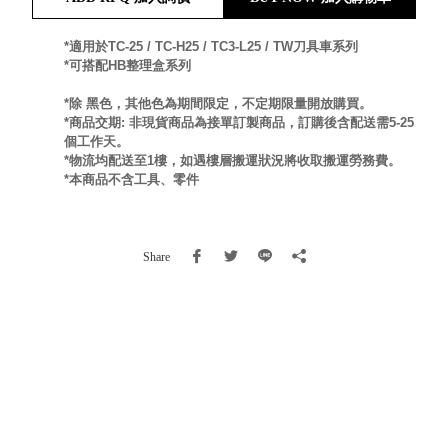
就靠
這展
*適用於TC-25 / TC-H25 / TC3-L25 / TW刀具車系列
Household
*可搭配HB整理盒系列
示架
居家生活
檔案
*除 黑色，其他色為期間限定，不定期限量開放購買。
管
*商品交期: 非現貨商品為接單訂製商品，訂購後含配送需5-25
理，
斜取式收納
個工作天。
*物流均配送至1樓，如遇樓層搬運狀況將收取搬運勞務費。
辦公
整理箱
*本商品不含工具、零件
室讓
MHB
工作
收納桶RB
效率
收纳整理箱
Share
激升
KD
小空
收納整理
間大
櫃．抽屜櫃
置
MB
物！
收纳整理盒
個人
DB
櫃機
玩具收纳整
能兼
理組CB