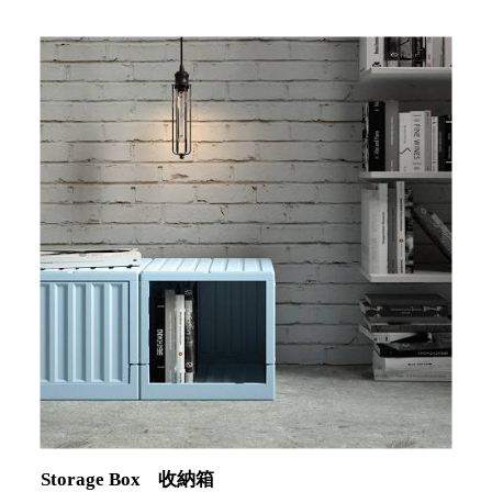
斯洛維尼亞
Rogaska
美國 July Nine
台灣
Techshower
西班牙
CRISTALINAS
台灣 Lilla Fe
德國
RIZENHOFF
台灣 檜木居
Cypress House
瑞典 Vakinme
澳洲 Koala
Eco
瑞典 Sagaform
德國 Donkey
Products
Storage Box
收納箱
瑞典 BOSIGN