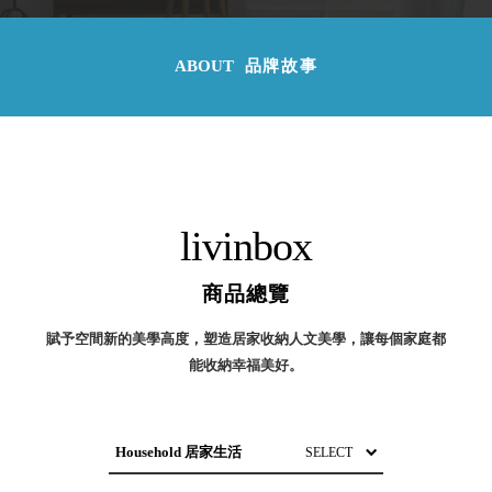
取分類車
高
客製化服務
RFO 快取
小
企業採購&聯名合作
旋轉架
ABOUT
品牌故事
角
RC 工業效
落
率架．工
作站
WS 工作站
TM 模具存
商
辦
放架
livinbox
空
TW 刀具存
間
再
放
造
商品總覽
HDC 專業
高荷重型
賦予空間新的美學高度，塑造居家收納人文美學，讓每個家庭都
工具櫃
想擁
能收納幸福美好。
ESD 抗靜
有風
電零件櫃
格店
運送組裝
家的
費用
陳列
品味
OVERVIEW 全部商品