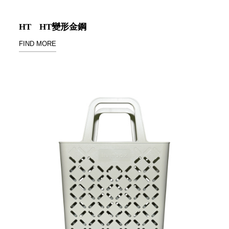
衣架
能工
推車
作
HT
HT變形金鋼
收纳整理分
桌，
FIND MORE
類盒FO
夢想
收納整理糖
的起
果盒MD
點
折疊桌FT
工作
BB質感收
室必
納盒
備，
綠時尚聯名
移動
小物
式工
手提袋&手
具收
提籃系列LV
納
HF 摺疊購
物車
樹德聯
名企劃
｜ 跨界
Office