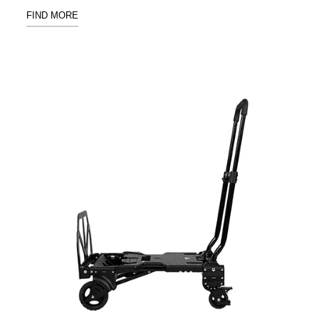
具風
收纳整理箱
FIND MORE
格特
HA
色
折疊式收納
整理箱．籃
FB
登高椅設計
打
椅CH
造
資源回收桶
夢
想
HB
秘
密
收纳整理手
基
提盒TB
地 !
車
收纳整理玲
庫
瓏盒PC
變
身
分格收納整
成
工
理盒（小集
作
盒）SO
空
間
收纳整理加
購配件
樹德小物
多功