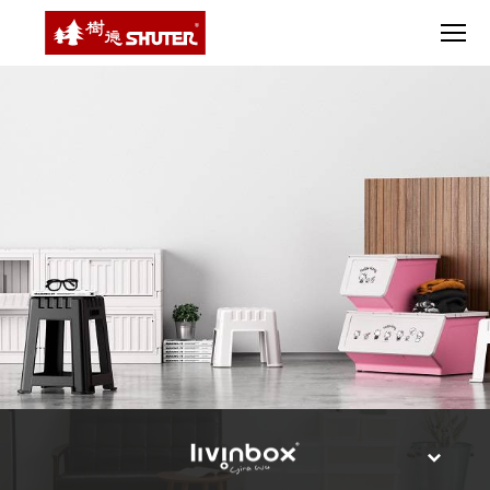
CT 專業重
間質感
SEE
Babbuza
MORE
型工具車
網美級
MILESTONE 樹
Dreamfactory|樹
德歷程
SCT-H不鏽
貨櫃屋
德收納學旅工場
鋼工具車
收納！
SWM-5不
居家收
NEWSPAPER 報紙
鏽鋼工作
納布置
MEDIA PRESS 多
桌
必備
媒體
HK 掛板配
MAGAZINE 雜誌
件．洞洞
SOCIAL CARE 公
板配件
益
超
HB 耐衝擊
AWARDS 獲獎榮耀
級
分類置物
玩
MILESTONE 逐夢
家
整理盒
腳步
MS-HB 快
取車
打
FO 掀開式
造
快取零物
CUSTOMIZED 樹
你
德客製
件分類盒
的
MS-FO 快
樂