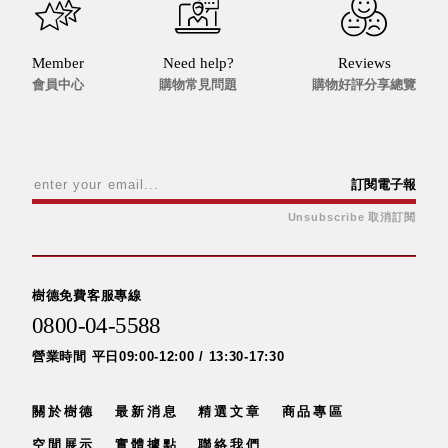
Dayneeds
台灣 立物創意
台灣 Aholic
Member
Need help?
Reviews
會員中心
購物常見問題
購物好評分享總覽
台灣 洛陽紙櫃
SOTHING 向
物
台灣 ZENLET
台灣 LIGHT
訂閱電子報
WAY
Unsubscribe 取消訂閱
台灣 Moosy
Life
台灣 LuvHome
樹德免費客服專線
德國 TROIKA
0800-04-5588
營業時間 平日09:00-12:00 / 13:30-17:30
關於樹德
最新消息
精選文章
商品專區
空間展示
實體據點
聯絡我們