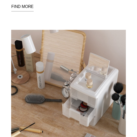
Stockholm
FIND MORE
台灣 點睛設計
DOT DESIGN
台灣 Xcellent
日本 HARIO
台灣 Verde
台灣 Lisscode
泰國
Chabatree
台灣 初芳宇
台灣 Love
Dear
台灣 只有蕨
台灣 Elevon 準
好拔
JADE DROP
美膚傘
ROKA