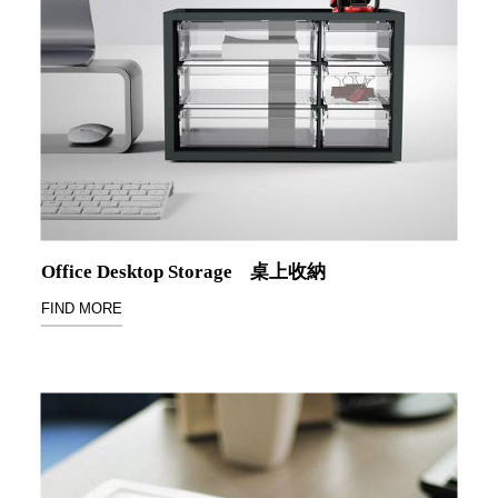
DU 密
碼鎖資
料鐵櫃
FC 密
碼置物
櫃
SH 文
件車．
小櫃
SH 展
Office Desktop Storage
桌上收納
示架．
書架
FIND MORE
SB 方
塊盒
SC收
纳整理
櫃．鞋
櫃
L連環