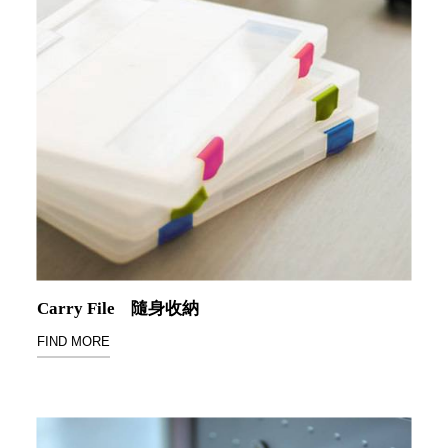
盒
HB 桌
上文具
盒
CS系
列
DCGH
防潮箱
DT 靜
謐極致
的桌上
收納
SFC密
Carry File
隨身收納
碼鎖櫃
FIND MORE
UC桌
邊收納
櫃
升降桌
系列