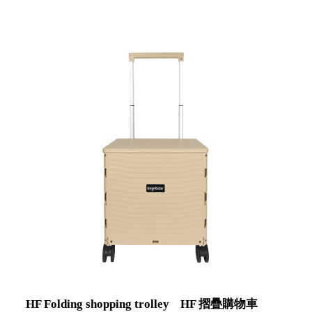
就靠
Office 辦公文具
這展
Household 居家生活
Household
示架
居家生活
檔案
管
理，
斜取式收納
辦公
整理箱
室讓
MHB
工作
收納桶RB
效率
收纳整理箱
激升
KD
小空
收納整理
間大
櫃．抽屜櫃
置
MB
物！
收纳整理盒
個人
DB
櫃機
玩具收纳整
能兼
理組CB
HF Folding shopping trolley
HF 摺疊購物車