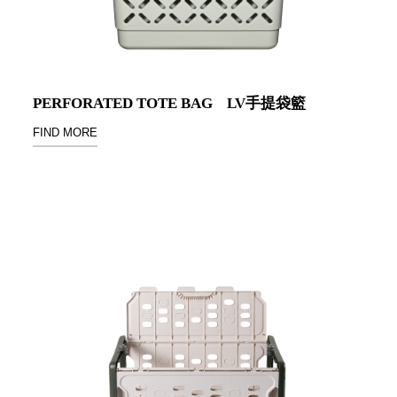
聯名重
辦公
磅登場
文具
樹德收納
A9 小
X
幫手零
PERFORATED TOTE BAG
LV手提袋籃
Kingson
件分類
FIND MORE
Artworks
箱
字體設計
DD 桌
個性風
上型文
樹德收納
件櫃
X
DDH
WODEN
桌上型
更添生活
橫式文
氛圍
件櫃
OA 文
件桌上
分類架
OF 文
件隨身