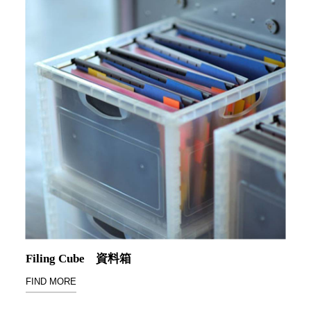
SB鈕
扣格盒
DU-2S
雙開拉
門櫃層
架
Select 生活
選物
英國 W10
日本 BISQUE
斯洛維尼亞
Filing Cube
資料箱
EQUA
FIND MORE
日本 Hacoa
台灣 SN°OVAE