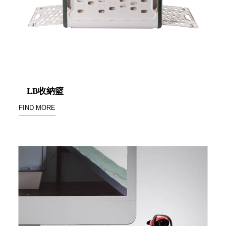
盒
PB 筆
盒
SCB
療癒收
納小物
KDF
LB收納籃
資料
FIND MORE
夾．箱
oneu
桌上
3C收
納
OA 辦
公資料
樹德櫃
MC 手
機櫃