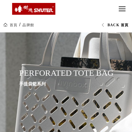
CT 專業重
間質感
SEE
Babbuza
MORE
型工具車
網美級
MILESTONE 樹
Dreamfactory|樹
德歷程
SCT-H不鏽
貨櫃屋
德收納學旅工場
鋼工具車
收納！
首頁
品牌館
BACK 首頁
SWM-5不
居家收
NEWSPAPER 報紙
LV
鏽鋼工作
納布置
MEDIA PRESS 多
桌
必備
媒體
HK 掛板配
MAGAZINE 雜誌
件．洞洞
SOCIAL CARE 公
板配件
益
PERFORATED TOTE BAG
超
HB 耐衝擊
AWARDS 獲獎榮耀
級
分類置物
玩
MILESTONE 逐夢
手提袋籃系列
家
整理盒
腳步
MS-HB 快
取車
打
FO 掀開式
造
快取零物
CUSTOMIZED 樹
你
德客製
件分類盒
的
MS-FO 快
樂