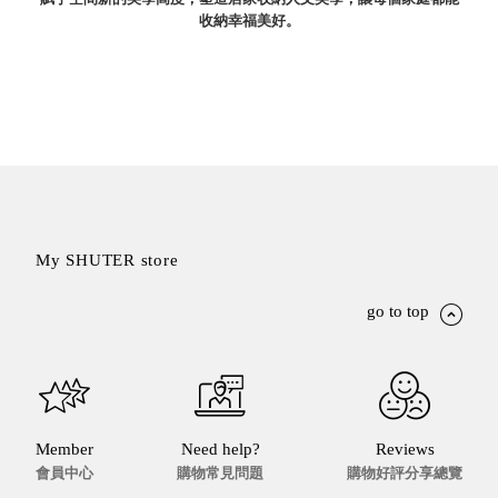
就靠
收納幸福美好。
這展
Household
示架
居家生活
檔案
管
理，
斜取式收納
辦公
整理箱
室讓
MHB
工作
收納桶RB
My SHUTER store
效率
收纳整理箱
激升
KD
go to top
小空
收納整理
間大
櫃．抽屜櫃
置
MB
物！
收纳整理盒
個人
DB
櫃機
Member
Need help?
Reviews
玩具收纳整
會員中心
購物常見問題
購物好評分享總覽
能兼
理組CB