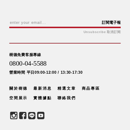
具風
收纳整理箱
格特
HA
色
折疊式收納
整理箱．籃
訂閱電子報
FB
Unsubscribe 取消訂閱
登高椅設計
打
椅CH
造
資源回收桶
夢
樹德免費客服專線
想
HB
秘
0800-04-5588
密
收纳整理手
基
提盒TB
營業時間 平日09:00-12:00 / 13:30-17:30
地 !
車
收纳整理玲
庫
瓏盒PC
變
關於樹德
最新消息
精選文章
商品專區
身
分格收納整
成
空間展示
實體據點
聯絡我們
工
理盒（小集
作
盒）SO
空
間
收纳整理加
購配件
樹德小物
多功