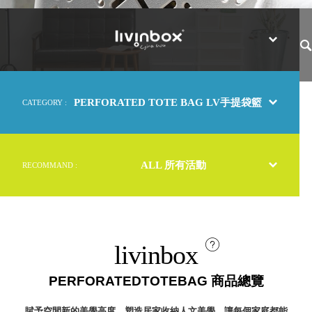
取分類車
高
客製化服務
RFO 快取
小
企業採購&聯名合作
旋轉架
角
RC 工業效
落
率架．工
作站
PERFORATED TOTE BAG LV手提袋籃
CATEGORY :
WS 工作站
TM 模具存
商
辦
放架
空
TW 刀具存
間
ALL 所有活動
RECOMMAND :
再
放
造
HDC 專業
高荷重型
工具櫃
想擁
ESD 抗靜
有風
livinbox
電零件櫃
格店
運送組裝
家的
PERFORATEDTOTEBAG 商品總覽
費用
陳列
品味
賦予空間新的美學高度，塑造居家收納人文美學，讓每個家庭都能