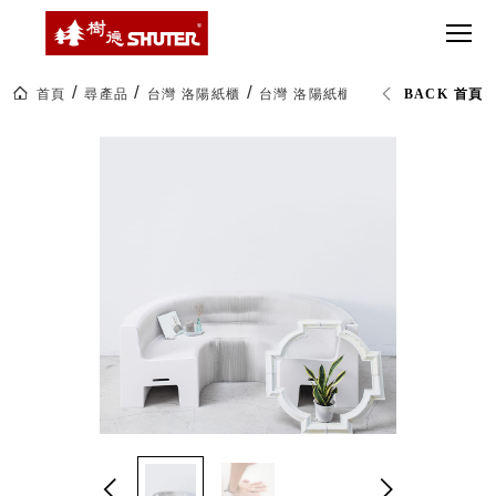
CT 專業重
間質感
SEE
Babbuza
MORE
型工具車
網美級
MILESTONE 樹
Dreamfactory|樹
德歷程
SCT-H不鏽
貨櫃屋
德收納學旅工場
鋼工具車
收納！
首頁
尋產品
台灣 洛陽紙櫃
台灣 洛陽紙櫃｜Marble Sofa 
BACK 首頁
SWM-5不
居家收
NEWSPAPER 報紙
鏽鋼工作
納布置
MEDIA PRESS 多
桌
必備
媒體
HK 掛板配
MAGAZINE 雜誌
件．洞洞
SOCIAL CARE 公
板配件
益
超
HB 耐衝擊
AWARDS 獲獎榮耀
級
分類置物
玩
MILESTONE 逐夢
家
整理盒
腳步
MS-HB 快
取車
打
FO 掀開式
造
快取零物
CUSTOMIZED 樹
你
德客製
件分類盒
的
MS-FO 快
樂