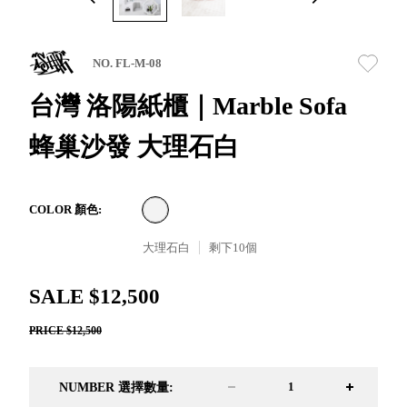
取分類車
高
客製化服務
RFO 快取
小
企業採購&聯名合作
旋轉架
角
NO. FL-M-08
RC 工業效
落
率架．工
台灣 洛陽紙櫃｜Marble Sofa
作站
蜂巢沙發 大理石白
WS 工作站
TM 模具存
商
辦
放架
空
TW 刀具存
間
COLOR 顏色:
再
放
造
大理石白
剩下
10
個
HDC 專業
高荷重型
SALE $12,500
工具櫃
想擁
ESD 抗靜
有風
PRICE $12,500
電零件櫃
格店
運送組裝
家的
費用
陳列
NUMBER 選擇數量:
品味