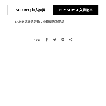
就靠
ADD RFQ 加入詢價
BUY NOW 加入購物車
這展
Household
示架
居家生活
檔案
此為樹德嚴選好物，非樹德製造商品
管
理，
斜取式收納
辦公
整理箱
Share
室讓
MHB
工作
收納桶RB
效率
收纳整理箱
激升
KD
小空
收納整理
間大
櫃．抽屜櫃
置
MB
物！
收纳整理盒
個人
DB
櫃機
玩具收纳整
能兼
理組CB