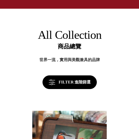
取分類車
率
高
客製化服務
提
RFO 快取
升
小
企業採購&聯名合作
關
旋轉架
角
鍵
RC 工業效
落
All Collection
率架．工
作站
商品總覽
WS 工作站
TM 模具存
商
世界一流，實用與美觀兼具的品牌
辦
放架
空
TW 刀具存
間
再
放
造
FILTER 進階篩選
HDC 專業
高荷重型
工具櫃
想擁
ESD 抗靜
有風
電零件櫃
格店
運送組裝
家的
費用
陳列
品味