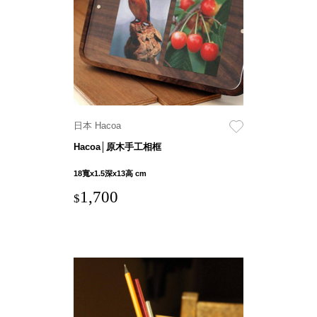
就靠
這展
Household
示架
居家生活
檔案
管
理，
斜取式收納
辦公
整理箱
日本 Hacoa
室讓
MHB
Hacoa│原木手工相框
工作
收納桶RB
效率
收纳整理箱
18寬x1.5深x13高 cm
激升
KD
1,700
$
小空
收納整理
間大
櫃．抽屜櫃
置
MB
物！
收纳整理盒
個人
DB
櫃機
玩具收纳整
能兼
理組CB