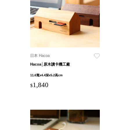
衣架
能工
推車
作
收纳整理分
桌，
類盒FO
夢想
收納整理糖
的起
果盒MD
點
折疊桌FT
工作
BB質感收
室必
日本 Hacoa
納盒
備，
Hacoa│原木讀卡機工廠
綠時尚聯名
移動
小物
11.6寬x4.4深x5.2高cm
式工
手提袋&手
具收
1,840
$
提籃系列LV
納
HF 摺疊購
物車
樹德聯
名企劃
｜ 跨界
Office