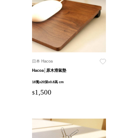
聯名重
辦公
磅登場
文具
樹德收納
A9 小
X
幫手零
Kingson
件分類
Artworks
箱
字體設計
DD 桌
日本 Hacoa
個性風
上型文
樹德收納
Hacoa│原木滑鼠墊
件櫃
X
DDH
18寬x20深x0.8高 cm
WODEN
桌上型
1,500
更添生活
$
橫式文
氛圍
件櫃
OA 文
件桌上
分類架
OF 文
件隨身