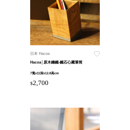
具風
收纳整理箱
格特
HA
色
折疊式收納
整理箱．籃
FB
登高椅設計
打
椅CH
造
資源回收桶
夢
日本 Hacoa
想
HB
秘
Hacoa│原木鑄鐵-鐵石心藏筆筒
密
收纳整理手
基
提盒TB
地 !
7寬x11深x12.8高cm
車
收纳整理玲
庫
2,700
$
瓏盒PC
變
身
分格收納整
成
工
理盒（小集
作
盒）SO
空
間
收纳整理加
購配件
樹德小物
多功