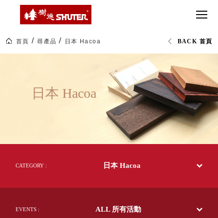
CT 專業重
間質感
SEE
Babbuza
MORE
型工具車
網美級
MILESTONE 樹
Dreamfactory|樹
德歷程
SCT-H不鏽
貨櫃屋
德收納學旅工場
鋼工具車
收納！
首頁
尋產品
日本 Hacoa
BACK 首頁
SWM-5不
居家收
NEWSPAPER 報紙
日
鏽鋼工作
納布置
MEDIA PRESS 多
本
Hacoa|orin
桌
必備
媒體
生
HK 掛板配
活
MAGAZINE 雜誌
日本 Hacoa
選
件．洞洞
SOCIAL CARE 公
物|
板配件
樹
益
德
超
HB 耐衝擊
AWARDS 獲獎榮耀
企
級
業-
分類置物
玩
MILESTONE 逐夢
熱
家
整理盒
銷
腳步
70
MS-HB 快
多
取車
日本 Hacoa
國
CATEGORY :
打
的
FO 掀開式
50
造
年
快取零物
CUSTOMIZED 樹
你
台
德客製
件分類盒
灣
的
ALL 所有活動
製
EVENTS :
MS-FO 快
樂
效