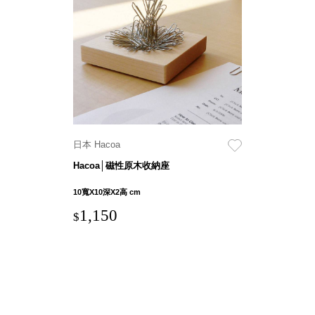
盒
PB 筆
盒
SCB
療癒收
納小物
KDF
資料
日本 Hacoa
夾．箱
Hacoa│磁性原木收納座
oneu
桌上
10寬X10深X2高 cm
3C收
1,150
$
納
OA 辦
公資料
樹德櫃
MC 手
機櫃