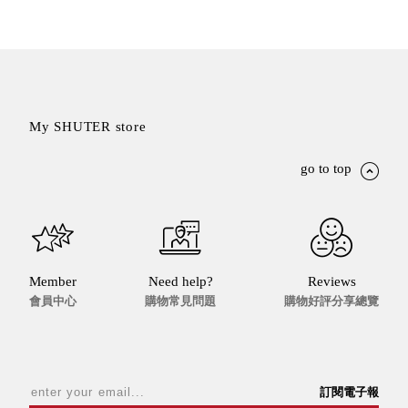
DU 密
碼鎖資
料鐵櫃
FC 密
碼置物
櫃
My SHUTER store
SH 文
件車．
go to top
小櫃
SH 展
示架．
書架
SB 方
Member
Need help?
Reviews
塊盒
會員中心
購物常見問題
購物好評分享總覽
SC收
纳整理
櫃．鞋
櫃
訂閱電子報
L連環