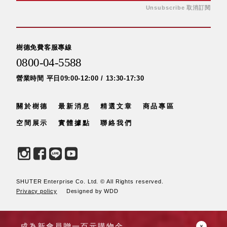
盒
Unsubscribe 取消訂閱
HB 桌
上文具
盒
樹德免費客服專線
CS系
0800-04-5588
列
營業時間 平日09:00-12:00 / 13:30-17:30
DCGH
防潮箱
DT 靜
關於樹德
最新消息
精選文章
商品專區
謐極致
空間展示
實體據點
聯絡我們
的桌上
收納
SFC密
碼鎖櫃
UC桌
SHUTER Enterprise Co. Ltd. © All Rights reserved.
邊收納
Privacy policy
Designed by WDD
櫃
升降桌
成為新會員贈一百元購物金
系列