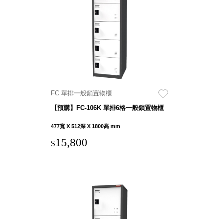
盒
PB 筆
盒
SCB
療癒收
納小物
KDF
FC 單排一般鎖置物櫃
資料
夾．箱
【預購】FC-106K 單排6格一般鎖置物櫃
oneu
477寬 X 512深 X 1800高 mm
桌上
15,800
3C收
$
納
OA 辦
公資料
樹德櫃
MC 手
機櫃