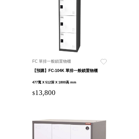
DU 密
碼鎖資
料鐵櫃
FC 密
碼置物
櫃
SH 文
件車．
FC 單排一般鎖置物櫃
小櫃
SH 展
【預購】FC-104K 單排一般鎖置物櫃
示架．
477寬 X 512深 X 1800高 mm
書架
13,800
SB 方
$
塊盒
SC收
纳整理
櫃．鞋
櫃
L連環