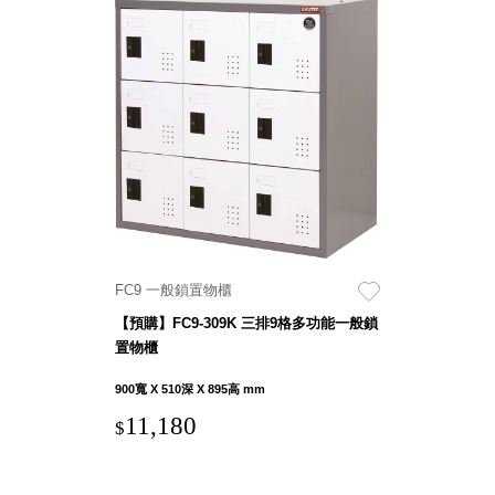
斯洛維尼亞
Rogaska
美國 July Nine
台灣
Techshower
西班牙
CRISTALINAS
台灣 Lilla Fe
德國
RIZENHOFF
台灣 檜木居
FC9 一般鎖置物櫃
Cypress House
【預購】FC9-309K 三排9格多功能一般鎖
瑞典 Vakinme
置物櫃
澳洲 Koala
Eco
900寬 X 510深 X 895高 mm
瑞典 Sagaform
11,180
$
德國 Donkey
Products
瑞典 BOSIGN