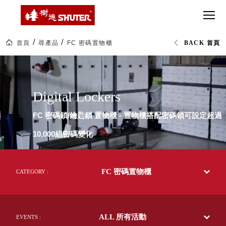
CT 專業重
間質感
SEE
Babbuza
MORE
型工具車
網美級
MILESTONE 樹
Dreamfactory|樹
德歷程
SCT-H不鏽
貨櫃屋
德收納學旅工場
鋼工具車
收納！
首頁
尋產品
FC 密碼置物櫃
BACK 首頁
SWM-5不
居家收
NEWSPAPER 報紙
FC
鏽鋼工作
納布置
MEDIA PRESS 多
密
碼
桌
必備
媒體
置
HK 掛板配
物
MAGAZINE 雜誌
Digital Lockers
櫃|SHUTER
件．洞洞
SOCIAL CARE 公
辦
板配件
公
益
FC 密碼鎖/鑰匙鎖 置物櫃 - 置物櫃搭配密碼鎖可設定超過
文
超
HB 耐衝擊
AWARDS 獲獎榮耀
具|
級
10,000組密碼變化
樹
分類置物
玩
MILESTONE 逐夢
德
家
整理盒
企
腳步
業-
MS-HB 快
熱
取車
FC 密碼置物櫃
銷
CATEGORY :
打
70
FO 掀開式
多
造
國
快取零物
CUSTOMIZED 樹
你
的
德客製
件分類盒
50
的
ALL 所有活動
年
EVENTS :
MS-FO 快
樂
台