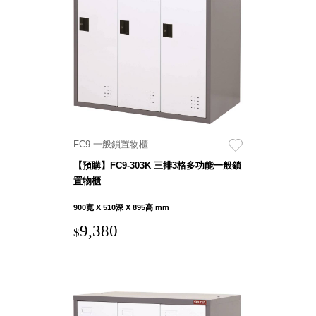
盒
HB 桌
上文具
盒
CS系
列
DCGH
防潮箱
FC9 一般鎖置物櫃
DT 靜
謐極致
【預購】FC9-303K 三排3格多功能一般鎖
的桌上
置物櫃
收納
900寬 X 510深 X 895高 mm
SFC密
9,380
$
碼鎖櫃
UC桌
邊收納
櫃
升降桌
系列