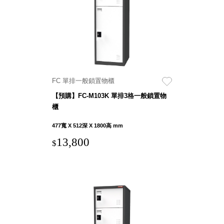
聯名重
辦公
磅登場
文具
樹德收納
A9 小
X
幫手零
Kingson
件分類
Artworks
箱
FC 單排一般鎖置物櫃
字體設計
DD 桌
【預購】FC-M103K 單排3格一般鎖置物
個性風
上型文
櫃
樹德收納
件櫃
X
477寬 X 512深 X 1800高 mm
DDH
WODEN
13,800
桌上型
$
更添生活
橫式文
氛圍
件櫃
OA 文
件桌上
分類架
OF 文
件隨身