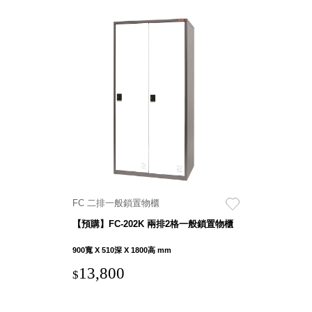
Stockholm
台灣 點睛設計
DOT DESIGN
台灣 Xcellent
日本 HARIO
台灣 Verde
台灣 Lisscode
泰國
Chabatree
台灣 初芳宇
台灣 Love
Dear
FC 二排一般鎖置物櫃
台灣 只有蕨
【預購】FC-202K 兩排2格一般鎖置物櫃
台灣 Elevon 準
好拔
900寬 X 510深 X 1800高 mm
JADE DROP
13,800
$
美膚傘
ROKA