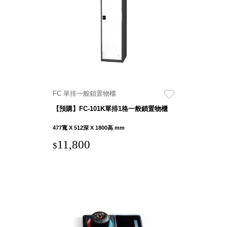
具風
收纳整理箱
格特
HA
色
折疊式收納
整理箱．籃
FB
登高椅設計
打
椅CH
造
資源回收桶
夢
FC 單排一般鎖置物櫃
想
HB
秘
【預購】FC-101K單排1格一般鎖置物櫃
密
收纳整理手
基
提盒TB
地 !
477寬 X 512深 X 1800高 mm
車
收纳整理玲
庫
11,800
$
瓏盒PC
變
身
分格收納整
成
工
理盒（小集
作
盒）SO
空
間
收纳整理加
購配件
樹德小物
多功