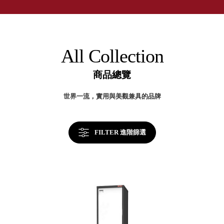
取分類車
灣
高
客製化服務
製
RFO 快取
高
小
企業採購&聯名合作
效
旋轉架
角
率
RC 工業效
提
落
All Collection
升
率架．工
關
作站
鍵
商品總覽
WS 工作站
TM 模具存
商
世界一流，實用與美觀兼具的品牌
辦
放架
空
TW 刀具存
間
再
放
造
FILTER 進階篩選
HDC 專業
高荷重型
工具櫃
想擁
ESD 抗靜
有風
電零件櫃
格店
運送組裝
家的
費用
陳列
品味