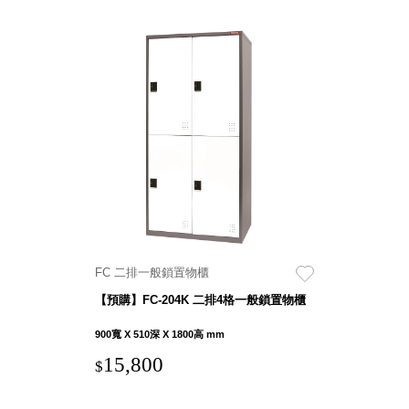
Storage 世界
收納
法國 Stacksto
丹麥
Roommate
日本 Yamato
japan
日本
LIBERALISTA
FC 二排一般鎖置物櫃
美國 Mordeco
【預購】FC-204K 二排4格一般鎖置物櫃
美國 CAMINO
台灣 好物良品
900寬 X 510深 X 1800高 mm
台灣 奇鈺家居
15,800
$
CHYI YUH
台灣 日需百備