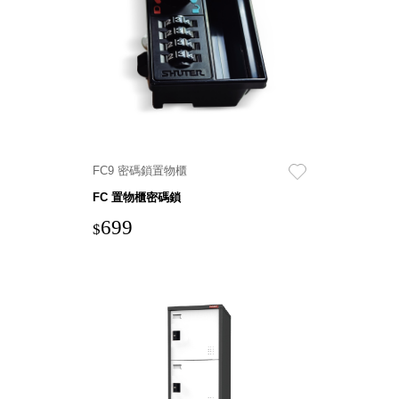
衣架
能工
推車
作
收纳整理分
桌，
類盒FO
夢想
收納整理糖
的起
果盒MD
點
折疊桌FT
工作
BB質感收
室必
FC9 密碼鎖置物櫃
納盒
備，
FC 置物櫃密碼鎖
綠時尚聯名
移動
699
小物
$
式工
手提袋&手
具收
提籃系列LV
納
HF 摺疊購
物車
樹德聯
名企劃
｜ 跨界
Office