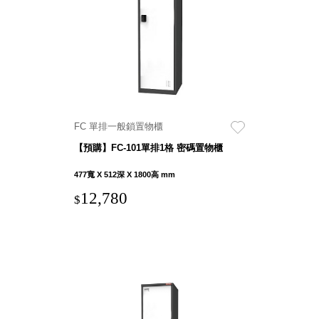
就靠
這展
Household
示架
居家生活
檔案
管
理，
斜取式收納
辦公
整理箱
FC 單排一般鎖置物櫃
室讓
MHB
【預購】FC-101單排1格 密碼置物櫃
工作
收納桶RB
效率
收纳整理箱
477寬 X 512深 X 1800高 mm
激升
KD
12,780
$
小空
收納整理
間大
櫃．抽屜櫃
置
MB
物！
收纳整理盒
個人
DB
櫃機
玩具收纳整
能兼
理組CB