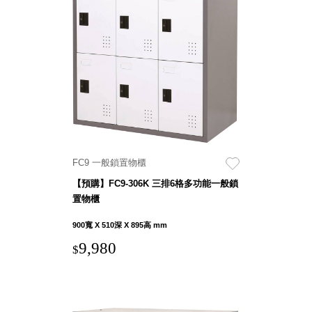
SB鈕
扣格盒
DU-2S
雙開拉
門櫃層
架
FC9 一般鎖置物櫃
Select 生活
選物
【預購】FC9-306K 三排6格多功能一般鎖
置物櫃
英國 W10
900寬 X 510深 X 895高 mm
日本 BISQUE
9,980
$
斯洛維尼亞
EQUA
日本 Hacoa
台灣 SN°OVAE