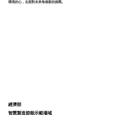
環境的心，去面對未來每個新的挑戰。
衣架
能工
推車
作
收纳整理分
桌，
類盒FO
夢想
收納整理糖
的起
果盒MD
點
折疊桌FT
工作
BB質感收
室必
納盒
備，
綠時尚聯名
移動
小物
式工
手提袋&手
具收
提籃系列LV
納
HF 摺疊購
物車
樹德聯
經濟部
名企劃
｜ 跨界
智慧製造節能示範場域
Office