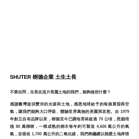
具風
收纳整理箱
格特
HA
色
折疊式收納
整理箱．籃
FB
登高椅設計
打
椅CH
造
資源回收桶
夢
想
HB
秘
密
收纳整理手
基
提盒TB
SHUTER 樹德企業 土生土長
地 !
車
收纳整理玲
庫
瓏盒PC
變
不禁自問，生長在這片美麗土地的我們，能夠做些什麼？
身
分格收納整
成
感謝臺灣提供豐沛的水源和土地，感恩地球給予的每個晨昏與空
工
理盒（小集
作
氣，讓我們能夠大口呼吸、體驗世界萬物的美麗與哀愁。自 1979
盒）SO
空
年創立自有品牌以來，樹德至今已購地育林超過 70 公頃，照顧培
間
收纳整理加
植 80 萬棵樹，一棵成熟的樹木每年約可製造 4,600 萬公升的氧
購配件
氣，並吸收 1,700 萬公升的二氧化碳，我們將繼續以熱愛土地疼惜
樹德小物
多功