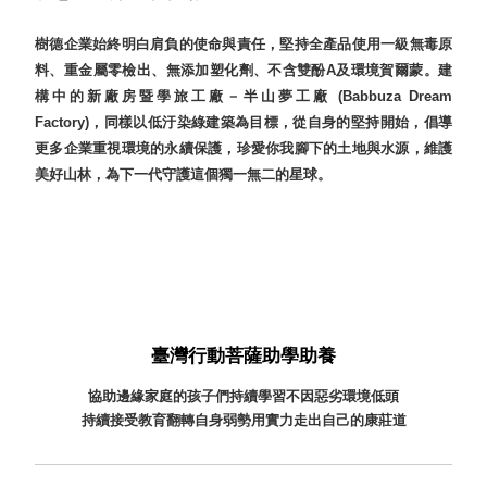
聯名重
辦公
磅登場
文具
樹德企業始終明白肩負的使命與責任，堅持全產品使用一級無毒原
料、重金屬零檢出、無添加塑化劑、不含雙酚A及環境賀爾蒙。建
樹德收納
A9 小
構中的新廠房暨學旅工廠－半山夢工廠 (Babbuza Dream
X
幫手零
Factory)，同樣以低汙染綠建築為目標，從自身的堅持開始，倡導
Kingson
件分類
更多企業重視環境的永續保護，珍愛你我腳下的土地與水源，維護
Artworks
箱
美好山林，為下一代守護這個獨一無二的星球。
字體設計
DD 桌
個性風
上型文
樹德收納
件櫃
X
DDH
WODEN
桌上型
更添生活
橫式文
氛圍
臺灣行動菩薩助學助養
件櫃
OA 文
協助邊緣家庭的孩子們持續學習不因惡劣環境低頭
件桌上
持續接受教育翻轉自身弱勢用實力走出自己的康莊道
分類架
OF 文
件隨身