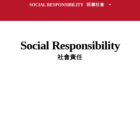
取分類車
SOCIAL RESPONSIBILITY
回饋社會
高
客製化服務
RFO 快取
小
企業採購&聯名合作
旋轉架
角
RC 工業效
落
率架．工
作站
Social Responsibility
WS 工作站
TM 模具存
社會責任
商
辦
放架
空
TW 刀具存
間
再
放
造
HDC 專業
高荷重型
工具櫃
想擁
ESD 抗靜
有風
電零件櫃
格店
運送組裝
家的
費用
陳列
品味