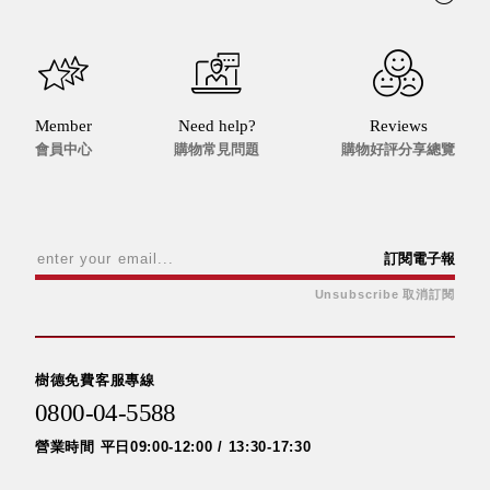
DU 密
碼鎖資
料鐵櫃
FC 密
碼置物
Member
Need help?
Reviews
櫃
會員中心
購物常見問題
購物好評分享總覽
SH 文
件車．
小櫃
SH 展
訂閱電子報
示架．
Unsubscribe 取消訂閱
書架
SB 方
塊盒
SC收
樹德免費客服專線
纳整理
0800-04-5588
櫃．鞋
營業時間 平日09:00-12:00 / 13:30-17:30
櫃
L連環