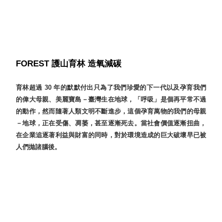
就靠
這展
Household
示架
居家生活
檔案
管
FOREST 護山育林 造氧減碳
理，
斜取式收納
辦公
整理箱
育林超過 30 年的默默付出只為了我們珍愛的下一代以及孕育我們
室讓
MHB
的偉大母親、美麗寶島－臺灣生在地球，「呼吸」是個再平常不過
工作
收納桶RB
的動作，然而隨著人類文明不斷進步，這個孕育萬物的我們的母親
效率
收纳整理箱
－地球，正在受傷、凋萎，甚至逐漸死去。當社會價值逐漸扭曲，
激升
KD
在企業追逐著利益與財富的同時，對於環境造成的巨大破壞早已被
小空
收納整理
人們拋諸腦後。
間大
櫃．抽屜櫃
置
MB
物！
收纳整理盒
個人
DB
櫃機
玩具收纳整
能兼
理組CB