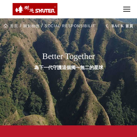
CT 專業重
間質感
SEE
Babbuza
MORE
型工具車
網美級
MILESTONE 樹
Dreamfactory|樹
德歷程
SCT-H不鏽
貨櫃屋
德收納學旅工場
SHUTER
鋼工具車
收納！
Social
首頁
關於樹德
SOCIAL RESPONSIBILITY 回饋社會
BACK 首頁
Responsibility
SWM-5不
居家收
NEWSPAPER 報紙
社
鏽鋼工作
納布置
會
MEDIA PRESS 多
責
桌
必備
媒體
任
HK 掛板配
Better Together
MAGAZINE 雜誌
件．洞洞
SOCIAL CARE 公
板配件
為下一代守護這個獨一無二的星球
益
超
HB 耐衝擊
AWARDS 獲獎榮耀
級
分類置物
玩
MILESTONE 逐夢
家
整理盒
腳步
MS-HB 快
取車
打
FO 掀開式
造
快取零物
CUSTOMIZED 樹
你
德客製
件分類盒
的
MS-FO 快
樂