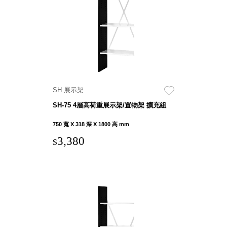
就靠
這展
Household
示架
居家生活
檔案
管
理，
斜取式收納
辦公
整理箱
SH 展示架
室讓
MHB
SH-75 4層高荷重展示架/置物架 擴充組
工作
收納桶RB
效率
收纳整理箱
750 寬 X 318 深 X 1800 高 mm
激升
KD
3,380
$
小空
收納整理
間大
櫃．抽屜櫃
置
MB
物！
收纳整理盒
個人
DB
櫃機
玩具收纳整
能兼
理組CB