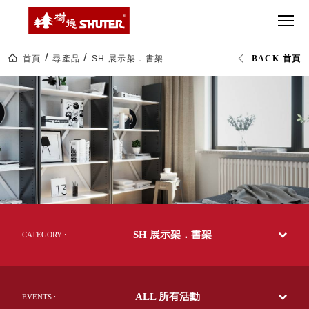
CT 專業重
間質感
SEE
Babbuza
MORE
型工具車
網美級
MILESTONE 樹
Dreamfactory|樹
德歷程
SCT-H不鏽
貨櫃屋
德收納學旅工場
鋼工具車
收納！
首頁
尋產品
SH 展示架．書架
BACK 首頁
SWM-5不
居家收
NEWSPAPER 報紙
展
鏽鋼工作
納布置
MEDIA PRESS 多
示
架|SHUTER
桌
必備
媒體
辦
HK 掛板配
公
MAGAZINE 雜誌
文
件．洞洞
SOCIAL CARE 公
具|
板配件
樹
益
德
超
HB 耐衝擊
AWARDS 獲獎榮耀
企
級
業-
分類置物
玩
MILESTONE 逐夢
熱
家
整理盒
銷
腳步
70
MS-HB 快
多
取車
SH 展示架．書架
國
CATEGORY :
打
的
FO 掀開式
50
造
年
快取零物
CUSTOMIZED 樹
你
台
德客製
件分類盒
灣
的
ALL 所有活動
製
EVENTS :
MS-FO 快
樂
效