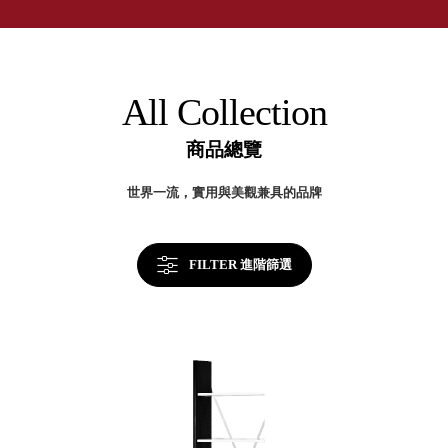
取分類車
率
高
客製化服務
提
RFO 快取
升
小
企業採購&聯名合作
關
旋轉架
角
鍵
RC 工業效
落
All Collection
率架．工
作站
商品總覽
WS 工作站
TM 模具存
商
世界一流，實用與美觀兼具的品牌
辦
放架
空
TW 刀具存
間
再
放
造
FILTER 進階篩選
HDC 專業
高荷重型
工具櫃
想擁
ESD 抗靜
有風
電零件櫃
格店
運送組裝
家的
費用
陳列
品味