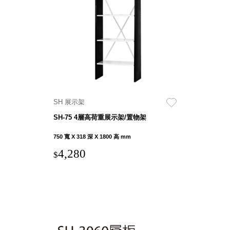
聯名重
辦公
磅登場
文具
樹德收納
A9 小
X
幫手零
Kingson
件分類
Artworks
箱
字體設計
DD 桌
SH 展示架
個性風
上型文
樹德收納
SH-75 4層高荷重展示架/置物架
件櫃
X
DDH
750 寬 X 318 深 X 1800 高 mm
WODEN
桌上型
4,280
更添生活
$
橫式文
氛圍
件櫃
OA 文
件桌上
分類架
OF 文
件隨身