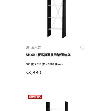
衣架
能工
推車
作
收纳整理分
桌，
類盒FO
夢想
收納整理糖
的起
果盒MD
點
折疊桌FT
工作
BB質感收
室必
SH 展示架
納盒
備，
SH-60 4層高荷重展示架/置物架
綠時尚聯名
移動
小物
600 寬 X 318 深 X 1800 高 mm
式工
手提袋&手
具收
3,880
$
提籃系列LV
納
HF 摺疊購
物車
樹德聯
名企劃
｜ 跨界
Office