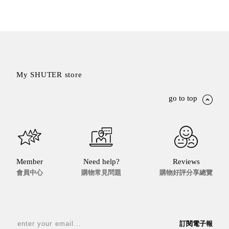
盒
HB 桌
上文具
盒
CS系
列
My SHUTER store
DCGH
防潮箱
go to top
DT 靜
謐極致
的桌上
收納
SFC密
Member
Need help?
Reviews
碼鎖櫃
會員中心
購物常見問題
購物好評分享總覽
UC桌
邊收納
櫃
升降桌
訂閱電子報
系列