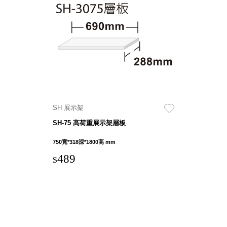
DU 密
碼鎖資
料鐵櫃
FC 密
碼置物
櫃
SH 文
件車．
小櫃
SH 展示架
SH 展
SH-75 高荷重展示架層板
示架．
書架
750寬*318深*1800高 mm
SB 方
489
$
塊盒
SC收
纳整理
櫃．鞋
櫃
L連環