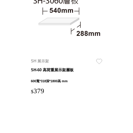
盒
PB 筆
盒
SCB
療癒收
納小物
KDF
資料
SH 展示架
夾．箱
SH-60 高荷重展示架層板
oneu
桌上
600寬*318深*1800高 mm
3C收
379
$
納
OA 辦
公資料
樹德櫃
MC 手
機櫃