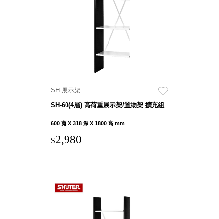
具風
收纳整理箱
格特
HA
色
折疊式收納
整理箱．籃
FB
登高椅設計
打
椅CH
造
資源回收桶
夢
SH 展示架
想
HB
秘
SH-60(4層) 高荷重展示架/置物架 擴充組
密
收纳整理手
基
提盒TB
地 !
600 寬 X 318 深 X 1800 高 mm
車
收纳整理玲
庫
2,980
$
瓏盒PC
變
身
分格收納整
成
工
理盒（小集
作
盒）SO
空
間
收纳整理加
購配件
樹德小物
多功