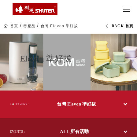
CT 專業重
間質感
SEE
Babbuza
MORE
型工具車
網美級
MILESTONE 樹
Dreamfactory|樹
德歷程
SCT-H不鏽
貨櫃屋
德收納學旅工場
鋼工具車
收納！
首頁
尋產品
台灣 Elevon 準好拔
BACK 首頁
SWM-5不
居家收
NEWSPAPER 報紙
Elevon
鏽鋼工作
納布置
MEDIA PRESS 多
準
好
桌
必備
媒體
拔
HK 掛板配
MAGAZINE 雜誌
Elevon 準好拔
件．洞洞
SOCIAL CARE 公
板配件
益
超
HB 耐衝擊
AWARDS 獲獎榮耀
級
分類置物
玩
MILESTONE 逐夢
家
整理盒
腳步
MS-HB 快
取車
台灣 Elevon 準好拔
CATEGORY :
打
FO 掀開式
造
快取零物
CUSTOMIZED 樹
你
德客製
件分類盒
的
ALL 所有活動
EVENTS :
MS-FO 快
樂