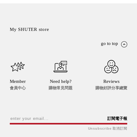
具風
收纳整理箱
格特
HA
色
折疊式收納
整理箱．籃
My SHUTER store
FB
登高椅設計
go to top
打
椅CH
造
資源回收桶
夢
想
HB
秘
密
收纳整理手
基
提盒TB
地 !
車
Member
Need help?
Reviews
收纳整理玲
庫
會員中心
購物常見問題
購物好評分享總覽
瓏盒PC
變
身
分格收納整
成
工
理盒（小集
作
盒）SO
空
間
訂閱電子報
收纳整理加
購配件
Unsubscribe 取消訂閱
樹德小物
多功