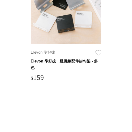
就靠
這展
Household
示架
居家生活
檔案
管
理，
斜取式收納
辦公
整理箱
Elevon 準好拔
室讓
MHB
Elevon 準好拔｜延長線配件掛勾架 - 多
工作
收納桶RB
色
效率
收纳整理箱
159
激升
KD
$
小空
收納整理
間大
櫃．抽屜櫃
置
MB
物！
收纳整理盒
個人
DB
櫃機
玩具收纳整
能兼
理組CB