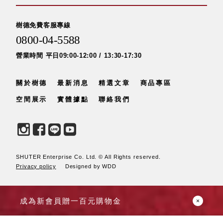
衣架
能工
推車
作
樹德免費客服專線
收纳整理分
桌，
0800-04-5588
類盒FO
夢想
收納整理糖
營業時間 平日09:00-12:00 / 13:30-17:30
的起
果盒MD
點
折疊桌FT
關於樹德
最新消息
精選文章
商品專區
工作
BB質感收
室必
空間展示
實體據點
聯絡我們
納盒
備，
綠時尚聯名
移動
小物
式工
手提袋&手
具收
提籃系列LV
納
SHUTER Enterprise Co. Ltd. © All Rights reserved.
HF 摺疊購
Privacy policy
Designed by WDD
物車
成為新會員贈一百元購物金
樹德聯
名企劃
｜ 跨界
Office