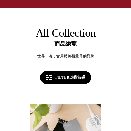
取分類車
高
客製化服務
RFO 快取
小
企業採購&聯名合作
旋轉架
角
RC 工業效
落
All Collection
率架．工
作站
商品總覽
WS 工作站
TM 模具存
商
世界一流，實用與美觀兼具的品牌
辦
放架
空
TW 刀具存
間
再
放
造
FILTER 進階篩選
HDC 專業
高荷重型
工具櫃
想擁
ESD 抗靜
有風
電零件櫃
格店
運送組裝
家的
費用
陳列
品味