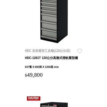
DU 密
碼鎖資
料鐵櫃
FC 密
碼置物
櫃
SH 文
件車．
小櫃
HDC 高荷重型工具櫃(120公分高)
SH 展
HDC-1281T 120公分高複式滑軌重型櫃
示架．
書架
547寬 X 600深 X 1200高 mm
SB 方
49,800
$
塊盒
SC收
纳整理
櫃．鞋
櫃
L連環