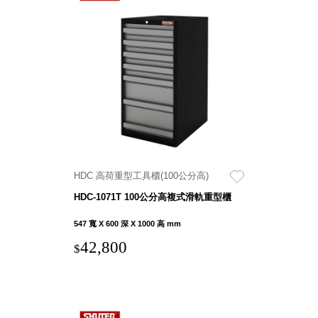
Storage 世界
收納
法國 Stacksto
丹麥
Roommate
日本 Yamato
japan
HDC 高荷重型工具櫃(100公分高)
日本
HDC-1071T 100公分高複式滑軌重型櫃
LIBERALISTA
547 寬 X 600 深 X 1000 高 mm
美國 Mordeco
美國 CAMINO
42,800
$
台灣 好物良品
台灣 奇鈺家居
CHYI YUH
台灣 日需百備