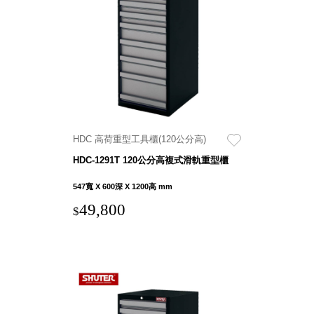
聯名重
辦公
磅登場
文具
樹德收納
A9 小
X
幫手零
Kingson
件分類
Artworks
箱
字體設計
DD 桌
HDC 高荷重型工具櫃(120公分高)
個性風
上型文
樹德收納
HDC-1291T 120公分高複式滑軌重型櫃
件櫃
X
DDH
547寬 X 600深 X 1200高 mm
WODEN
桌上型
49,800
更添生活
$
橫式文
氛圍
件櫃
OA 文
件桌上
分類架
OF 文
件隨身