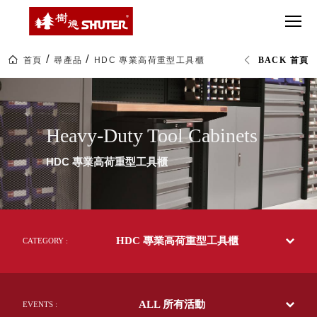
CT 專業重
間質感
SEE
Babbuza
MORE
型工具車
網美級
MILESTONE 樹
Dreamfactory|樹
德歷程
SCT-H不鏽
貨櫃屋
德收納學旅工場
鋼工具車
收納！
首頁
尋產品
HDC 專業高荷重型工具櫃
BACK 首頁
SWM-5不
居家收
NEWSPAPER 報紙
HDC
鏽鋼工作
納布置
MEDIA PRESS 多
專
業
桌
必備
媒體
高
HK 掛板配
荷
MAGAZINE 雜誌
Heavy-Duty Tool Cabinets
重
件．洞洞
SOCIAL CARE 公
型
板配件
工
益
HDC 專業高荷重型工具櫃
具
超
HB 耐衝擊
AWARDS 獲獎榮耀
櫃|SHUTER
級
工
分類置物
玩
MILESTONE 逐夢
業
家
整理盒
整
腳步
理|
MS-HB 快
樹
取車
HDC 專業高荷重型工具櫃
德
CATEGORY :
打
企
FO 掀開式
業-
造
熱
快取零物
CUSTOMIZED 樹
你
銷
德客製
件分類盒
70
的
ALL 所有活動
多
EVENTS :
MS-FO 快
樂
國