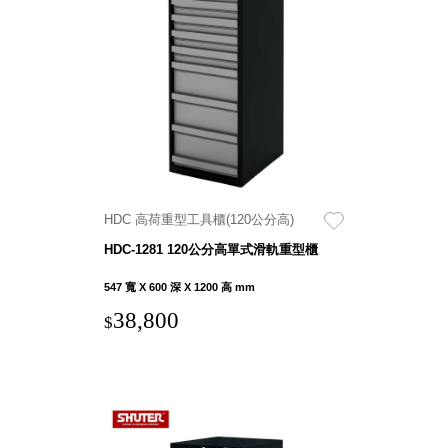
盒
HB 桌
上文具
盒
CS系
列
DCGH
防潮箱
DT 靜
HDC 高荷重型工具櫃(120公分高)
謐極致
HDC-1281 120公分高單式滑軌重型櫃
的桌上
收納
547 寬 X 600 深 X 1200 高 mm
SFC密
38,800
$
碼鎖櫃
UC桌
邊收納
櫃
升降桌
系列