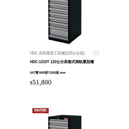
具風
收纳整理箱
格特
HA
色
折疊式收納
整理箱．籃
FB
登高椅設計
打
椅CH
造
資源回收桶
夢
HDC 高荷重型工具櫃(120公分高)
想
HB
秘
HDC-1210T 120公分高複式滑軌重型櫃
密
收纳整理手
基
提盒TB
地 !
547寬*600深*1200高 mm
車
收纳整理玲
庫
51,800
$
瓏盒PC
變
身
分格收納整
成
工
理盒（小集
作
盒）SO
空
間
收纳整理加
購配件
樹德小物
多功