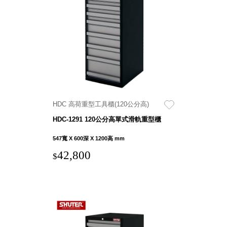
盒
PB 筆
盒
SCB
療癒收
納小物
KDF
資料
HDC 高荷重型工具櫃(120公分高)
夾．箱
HDC-1291 120公分高單式滑軌重型櫃
oneu
桌上
547寬 X 600深 X 1200高 mm
3C收
42,800
$
納
OA 辦
公資料
樹德櫃
MC 手
機櫃