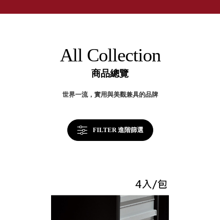
取分類車
的
高
客製化服務
50
RFO 快取
年
小
企業採購&聯名合作
台
旋轉架
角
灣
RC 工業效
製
落
All Collection
效
率架．工
率
作站
提
商品總覽
升
WS 工作站
關
鍵
TM 模具存
商
世界一流，實用與美觀兼具的品牌
辦
放架
空
TW 刀具存
間
再
放
造
FILTER 進階篩選
HDC 專業
高荷重型
工具櫃
想擁
ESD 抗靜
有風
電零件櫃
格店
運送組裝
家的
費用
陳列
品味