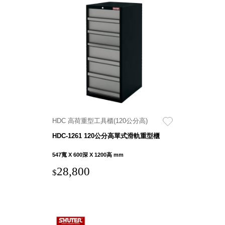
Stockholm
台灣 點睛設計
DOT DESIGN
台灣 Xcellent
日本 HARIO
台灣 Verde
台灣 Lisscode
泰國
Chabatree
台灣 初芳宇
HDC 高荷重型工具櫃(120公分高)
台灣 Love
HDC-1261 120公分高單式滑軌重型櫃
Dear
台灣 只有蕨
547寬 X 600深 X 1200高 mm
台灣 Elevon 準
28,800
$
好拔
JADE DROP
美膚傘
ROKA