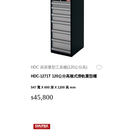
SB鈕
扣格盒
DU-2S
雙開拉
門櫃層
架
HDC 高荷重型工具櫃(120公分高)
Select 生活
選物
HDC-1271T 120公分高複式滑軌重型櫃
547 寬 X 600 深 X 1200 高 mm
英國 W10
45,800
$
日本 BISQUE
斯洛維尼亞
EQUA
日本 Hacoa
台灣 SN°OVAE