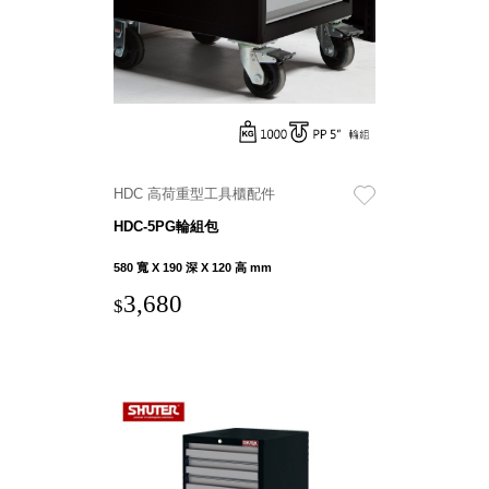
就靠
這展
Household
示架
居家生活
檔案
管
理，
斜取式收納
辦公
整理箱
HDC 高荷重型工具櫃配件
室讓
MHB
HDC-5PG輪組包
工作
收納桶RB
效率
收纳整理箱
580 寬 X 190 深 X 120 高 mm
激升
KD
3,680
$
小空
收納整理
間大
櫃．抽屜櫃
置
MB
物！
收纳整理盒
個人
DB
櫃機
玩具收纳整
能兼
理組CB