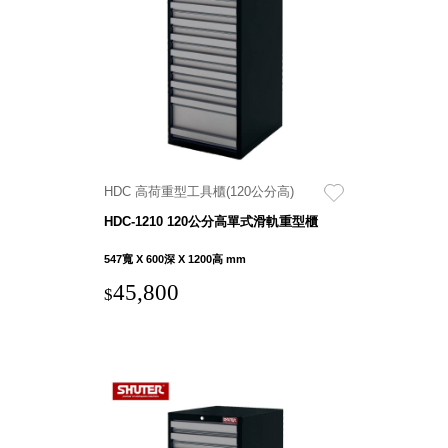
衣架
能工
推車
作
收纳整理分
桌，
類盒FO
夢想
收納整理糖
的起
果盒MD
點
折疊桌FT
工作
BB質感收
室必
HDC 高荷重型工具櫃(120公分高)
納盒
備，
HDC-1210 120公分高單式滑軌重型櫃
綠時尚聯名
移動
小物
547寬 X 600深 X 1200高 mm
式工
手提袋&手
具收
45,800
$
提籃系列LV
納
HF 摺疊購
物車
樹德聯
名企劃
｜ 跨界
Office