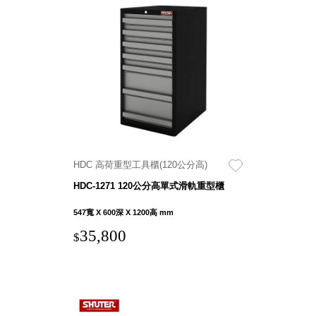
斯洛維尼亞
Rogaska
美國 July Nine
台灣
Techshower
西班牙
CRISTALINAS
台灣 Lilla Fe
德國
RIZENHOFF
HDC 高荷重型工具櫃(120公分高)
台灣 檜木居
HDC-1271 120公分高單式滑軌重型櫃
Cypress House
瑞典 Vakinme
547寬 X 600深 X 1200高 mm
澳洲 Koala
35,800
$
Eco
瑞典 Sagaform
德國 Donkey
Products
瑞典 BOSIGN