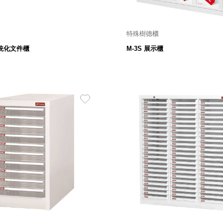
特殊樹德櫃
00寬 X 400深 X 400高 mm
900寬 X 450深 X 1062高
 系統化文件櫃
M-3S 展示櫃
3,380
9,380
$
$