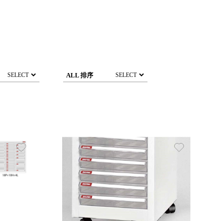
ALL 排序
SELECT
SELECT