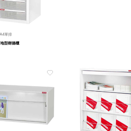
 A4單排
50
285寬 X 343深 X 574高 mm
$
 落地型樹德櫃
2,280
$