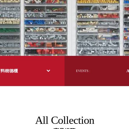
日本 BISQUE
斯洛維尼亞 EQUA
本 Hacoa
台灣 SN°OVAE
斯洛維尼亞 Rogaska
國 July Nine
灣 Techshower
西班牙 CRISTALINAS
灣 Lilla Fe
德國 RIZENHOFF
資料樹德櫃
EVENTS :
灣 檜木居 Cypress House
典 Vakinme
洲 Koala Eco
典 Sagaform
國 Donkey Products
典 BOSIGN Stockholm
台灣 點睛設計 DOT DESIGN
All Collection
灣 Xcellent
日本 HARIO