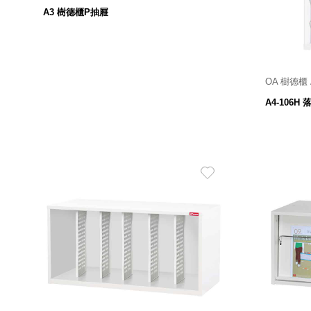
美國 Mordeco
A3 樹德櫃P抽屜
美國 CAMINO
台灣 好物良品
台灣 奇鈺家居 CHYI YUH
台灣 日需百備 Dayneeds
OA 樹德櫃
外徑 320 寬 X 446 深 X 39 高 mm
櫃體 
台灣 立物創意
A4-106H
199
$
台灣 Aholic
台灣 洛陽紙櫃
SOTHING 向物
台灣 ZENLET
台灣 LIGHT WAY
台灣 Moosy Life
台灣 LuvHome
德國 TROIKA