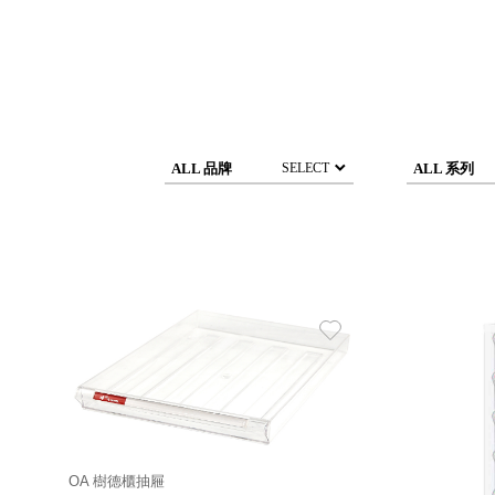
DCGH 防潮箱
台
DT 靜謐極致的桌上收納
台
SFC密碼鎖櫃
泰
UC桌邊收納櫃
升降桌系列
台
SB鈕扣格盒
ALL 品牌
ALL 系列
SELECT
DU-2S雙開拉門櫃層架
Storage 世界收納
法國 Stacksto
丹麥 Roommate
日本 Yamato japan
日本 LIBERALISTA
OA 樹德櫃抽屜