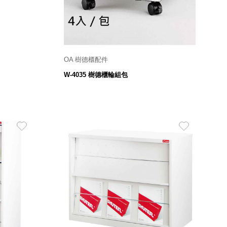
OA 樹德櫃配件
輪徑40m/m
W-4035 樹德櫃輪組包
279
$