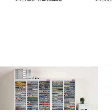
11,800
$