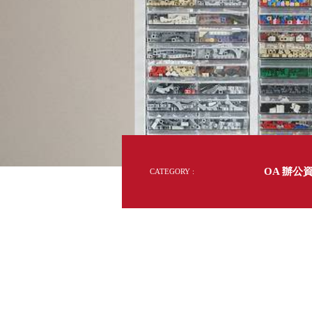
多
DD 桌上型文件櫃
國
DDH 桌上型橫式文件櫃
的
50
OA 文件桌上分類架
日
年
台
OF 文件隨身盒
灣
PB 筆盒
製
高
SCB 療癒收納小物
美
效
KDF 資料夾．箱
台
率
提
oneu 桌上3C收納
升
關
OA 辦公資料樹德櫃
台
鍵
MC 手機櫃
OA 辦公
CATEGORY :
DU 密碼鎖資料鐵櫃
台
FC 密碼置物櫃
瑞
SH 文件車．小櫃
澳
SH 展示架．書架
瑞
SB 方塊盒
德
SC收纳整理櫃．鞋櫃
瑞
L連環盒
HB 桌上文具盒
台
CS系列