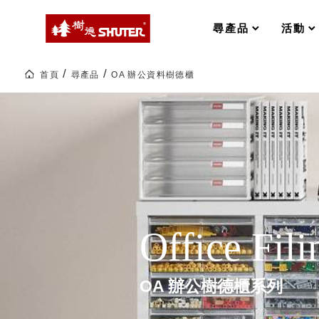
MS-FO 快取分類車
MILESTONE 逐夢腳步
RFO 快取旋轉架
尋產品
活動
RC 工業效率架．工作站
WS 工作站
打造夢想秘密基地 ! 車庫變身
首頁
尋產品
OA 辦公資料樹德櫃
TM 模具存放架
TW 刀具存放
OA
辦
HDC 專業高荷重型工具櫃
多功能工作桌，夢想的起點
公
ESD 抗靜電零件櫃
工作室必備，移動式工具收納
資
料
運送組裝費用
樹
德
文
件
櫃|SHUTER
樹德聯名企劃｜ 跨界聯名重磅
辦
公
文
Office Fili
具|
樹德收納 X Kingson Artworks 字
樹
樹德收納 X WODEN 更添生活氛圍
德
Office 辦公文具
企
業-
OA 辦公樹德櫃系列
熱
銷
A9 小幫手零件分類箱
70