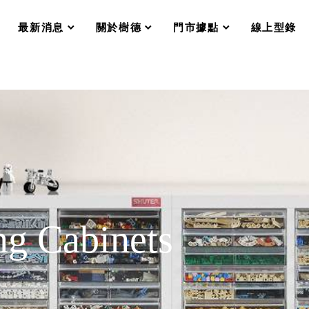
分格收納整理盒（小集盒）SO
scroll
scroll
scroll
scroll
收纳整理加購配件
最新消息
關於樹德
門市據點
線上型錄
樹德小物
衣架
成工作空間
推車
收纳整理分類盒FO
收納整理糖果盒MD
折疊桌FT
BB質感收納盒
綠時尚聯名小物
手提袋&手提籃系列LV
登場
HF 摺疊購物車
ng Cabinets
體設計個性風
Select 生活選物
英國 W10