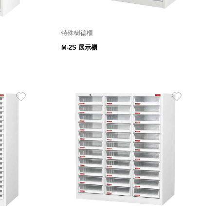
特殊樹德櫃
 mm
900寬 X 450深 X 740高 mm
M-2S 展示櫃
5,380
$