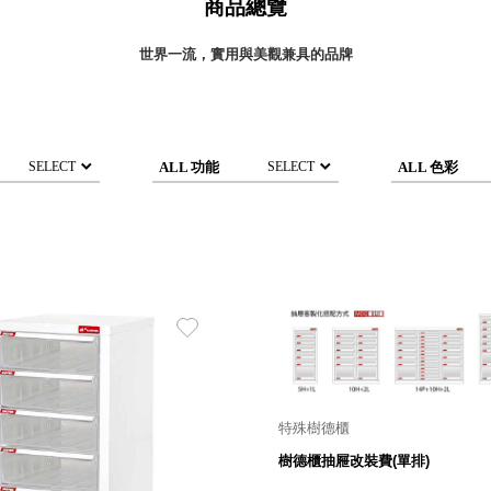
商品總覽
灣 Verde
灣 Lisscode
世界一流，實用與美觀兼具的品牌
國 Chabatree
台灣 初芳宇
灣 Love Dear
台灣 只有蕨
ALL 功能
ALL 色彩
SELECT
SELECT
台灣 Elevon 準好拔
JADE DROP 美膚傘
ROKA
特殊樹德櫃
樹德櫃抽屜改裝費(單排)