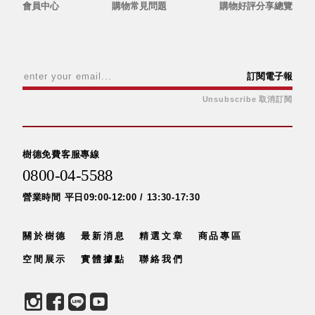
具風
收纳整理箱
會員中心
購物常見問題
購物好評分享總覽
格特
HA
色
折疊式收納
整理箱．籃
FB
訂閱電子報
登高椅設計
Unsubscribe 取消訂閱
打
椅CH
造
資源回收桶
夢
想
HB
秘
樹德免費客服專線
密
收纳整理手
基
0800-04-5588
提盒TB
地 !
車
收纳整理玲
庫
營業時間 平日09:00-12:00 / 13:30-17:30
瓏盒PC
變
身
分格收納整
成
關於樹德
最新消息
精選文章
商品專區
工
理盒（小集
作
盒）SO
空間展示
實體據點
聯絡我們
空
間
收纳整理加
購配件
樹德小物
多功