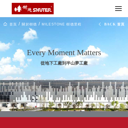
CT 專業重
間質感
SEE
Babbuza
MORE
型工具車
網美級
MILESTONE 樹
Dreamfactory|樹
德歷程
SCT-H不鏽
貨櫃屋
德收納學旅工場
SHUTER
鋼工具車
收納！
Milestone
首頁
關於樹德
MILESTONE 樹德里程
BACK 首頁
里
SWM-5不
居家收
NEWSPAPER 報紙
程
鏽鋼工作
納布置
碑
MEDIA PRESS 多
桌
必備
媒體
HK 掛板配
Every Moment Matters
MAGAZINE 雜誌
件．洞洞
SOCIAL CARE 公
板配件
從地下工廠到半山夢工廠
益
超
HB 耐衝擊
AWARDS 獲獎榮耀
級
分類置物
玩
MILESTONE 逐夢
家
整理盒
腳步
MS-HB 快
取車
打
FO 掀開式
造
快取零物
CUSTOMIZED 樹
你
德客製
件分類盒
的
MS-FO 快
樂