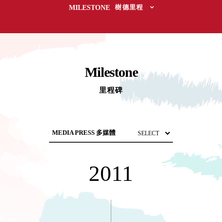
取分類車
MILESTONE
樹德里程
高
客製化服務
RFO 快取
小
企業採購&聯名合作
旋轉架
角
RC 工業效
落
率架．工
作站
Milestone
WS 工作站
TM 模具存
里程碑
商
辦
放架
空
TW 刀具存
間
再
放
造
HDC 專業
高荷重型
NEWSPAPER 報紙
工具櫃
想擁
MEDIA PRESS 多媒體
2011
ESD 抗靜
有風
MAGAZINE 雜誌
電零件櫃
格店
SOCIAL CARE 公益
運送組裝
家的
費用
陳列
AWARDS 獲獎榮耀
品味