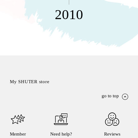
MILESTONE 逐夢腳步
就靠
2010
這展
Household
示架
居家生活
檔案
管
理，
斜取式收納
辦公
整理箱
室讓
MHB
工作
收納桶RB
效率
收纳整理箱
激升
KD
My SHUTER store
小空
收納整理
間大
櫃．抽屜櫃
go to top
置
MB
物！
收纳整理盒
個人
DB
櫃機
玩具收纳整
能兼
理組CB
Member
Need help?
Reviews