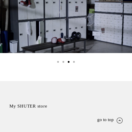
具風
收纳整理箱
格特
HA
色
折疊式收納
整理箱．籃
FB
登高椅設計
打
椅CH
造
資源回收桶
夢
想
HB
秘
密
收纳整理手
基
提盒TB
地 !
車
收纳整理玲
庫
瓏盒PC
變
身
分格收納整
成
工
理盒（小集
作
My SHUTER store
盒）SO
空
間
收纳整理加
go to top
購配件
樹德小物
多功