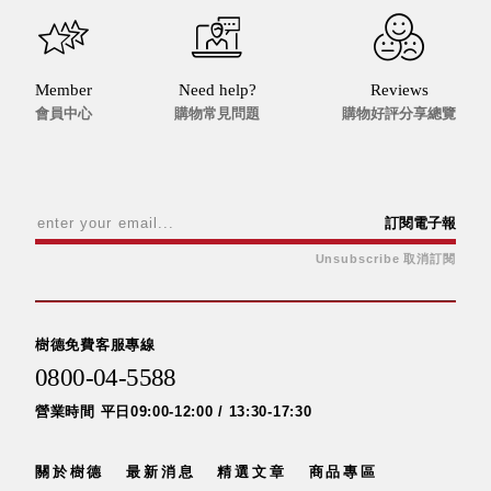
衣架
能工
推車
作
收纳整理分
桌，
Member
Need help?
Reviews
類盒FO
夢想
會員中心
購物常見問題
購物好評分享總覽
收納整理糖
的起
果盒MD
點
折疊桌FT
工作
BB質感收
室必
訂閱電子報
納盒
備，
綠時尚聯名
Unsubscribe 取消訂閱
移動
小物
式工
手提袋&手
具收
提籃系列LV
納
樹德免費客服專線
HF 摺疊購
0800-04-5588
物車
營業時間 平日09:00-12:00 / 13:30-17:30
樹德聯
名企劃
關於樹德
最新消息
精選文章
商品專區
｜ 跨界
Office