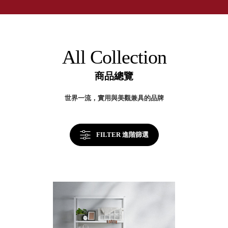
取分類車
高
客製化服務
RFO 快取
小
企業採購&聯名合作
旋轉架
角
RC 工業效
落
All Collection
率架．工
作站
商品總覽
WS 工作站
TM 模具存
商
世界一流，實用與美觀兼具的品牌
辦
放架
空
TW 刀具存
間
再
放
造
FILTER 進階篩選
HDC 專業
高荷重型
工具櫃
想擁
ESD 抗靜
有風
電零件櫃
格店
運送組裝
家的
費用
陳列
品味