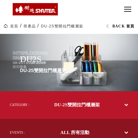
CT 專業重
間質感
SEE
Babbuza
MORE
型工具車
網美級
MILESTONE 樹
Dreamfactory|樹
德歷程
SCT-H不鏽
貨櫃屋
德收納學旅工場
鋼工具車
收納！
首頁
尋產品
DU-2S雙開拉門櫃層架
BACK 首頁
SWM-5不
居家收
NEWSPAPER 報紙
DU2S
鏽鋼工作
納布置
MEDIA PRESS 多
桌
必備
媒體
HK 掛板配
MAGAZINE 雜誌
DU2S
件．洞洞
SOCIAL CARE 公
板配件
益
DU-2S雙開拉門櫃層架
超
HB 耐衝擊
AWARDS 獲獎榮耀
級
分類置物
玩
MILESTONE 逐夢
家
整理盒
腳步
MS-HB 快
取車
DU-2S雙開拉門櫃層架
CATEGORY :
打
FO 掀開式
造
快取零物
CUSTOMIZED 樹
你
德客製
件分類盒
的
ALL 所有活動
EVENTS :
MS-FO 快
樂