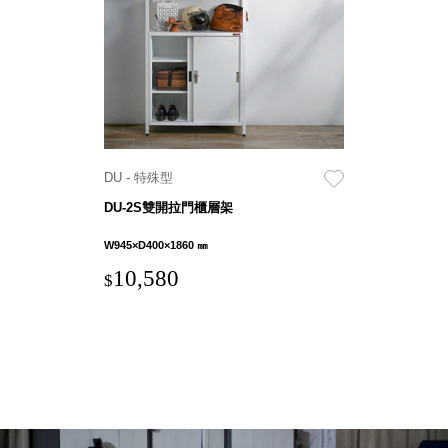
就靠
這展
Household
示架
居家生活
檔案
管
理，
斜取式收納
辦公
整理箱
DU - 特殊型
室讓
MHB
DU-2S雙開拉門櫃層架
工作
收納桶RB
效率
收纳整理箱
W945×D400×1860 ㎜
激升
KD
10,580
$
小空
收納整理
間大
櫃．抽屜櫃
置
MB
物！
收纳整理盒
個人
DB
櫃機
玩具收纳整
能兼
理組CB