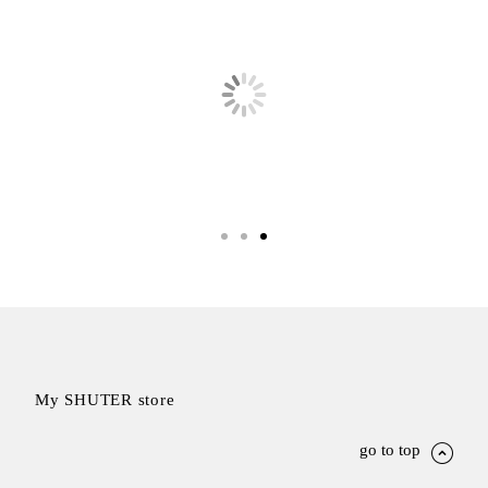
衣架
能工
推車
作
收纳整理分
桌，
類盒FO
夢想
收納整理糖
的起
果盒MD
點
折疊桌FT
工作
BB質感收
室必
納盒
備，
綠時尚聯名
移動
小物
式工
手提袋&手
具收
提籃系列LV
納
HF 摺疊購
物車
My SHUTER store
樹德聯
go to top
名企劃
｜ 跨界
Office