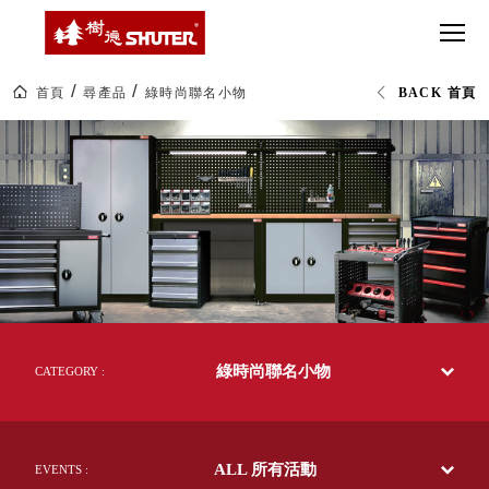
CT 專業重
間質感
SEE
Babbuza
MORE
型工具車
網美級
MILESTONE 樹
Dreamfactory|樹
德歷程
SCT-H不鏽
貨櫃屋
德收納學旅工場
鋼工具車
收納！
首頁
尋產品
綠時尚聯名小物
BACK 首頁
SWM-5不
居家收
NEWSPAPER 報紙
ESG
鏽鋼工作
納布置
MEDIA PRESS 多
綠
時
桌
必備
媒體
尚
HK 掛板配
聯
MAGAZINE 雜誌
名
件．洞洞
SOCIAL CARE 公
小
板配件
物|livinbox
益
辦
超
HB 耐衝擊
AWARDS 獲獎榮耀
公
級
文
分類置物
玩
MILESTONE 逐夢
具|
家
整理盒
樹
腳步
德
MS-HB 快
企
取車
綠時尚聯名小物
業-
CATEGORY :
打
熱
FO 掀開式
銷
造
70
快取零物
CUSTOMIZED 樹
你
多
德客製
件分類盒
國
的
ALL 所有活動
的
EVENTS :
MS-FO 快
樂
50