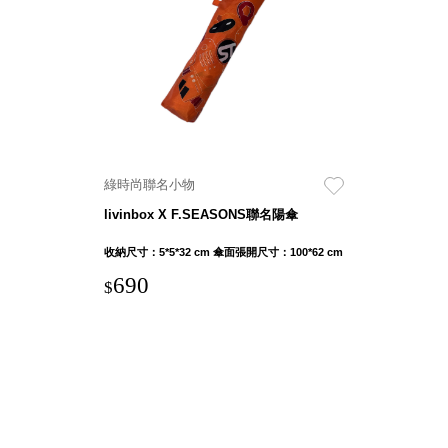
具風
收纳整理箱
格特
HA
色
折疊式收納
整理箱．籃
FB
登高椅設計
打
椅CH
造
資源回收桶
夢
綠時尚聯名小物
想
HB
秘
livinbox X F.SEASONS聯名陽傘
密
收纳整理手
基
提盒TB
地 !
收納尺寸：5*5*32 cm 傘面張開尺寸：100*62 cm
車
收纳整理玲
庫
690
$
瓏盒PC
變
身
分格收納整
成
工
理盒（小集
作
盒）SO
空
間
收纳整理加
購配件
樹德小物
多功