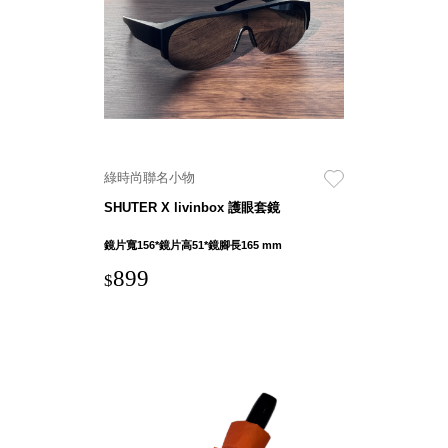
就靠
這展
Household
示架
居家生活
檔案
管
理，
斜取式收納
辦公
整理箱
綠時尚聯名小物
室讓
MHB
SHUTER X livinbox 護眼套鏡
工作
收納桶RB
效率
收纳整理箱
鏡片寬156*鏡片高51*鏡腳長165 mm
激升
KD
899
$
小空
收納整理
間大
櫃．抽屜櫃
置
MB
物！
收纳整理盒
個人
DB
櫃機
玩具收纳整
能兼
理組CB