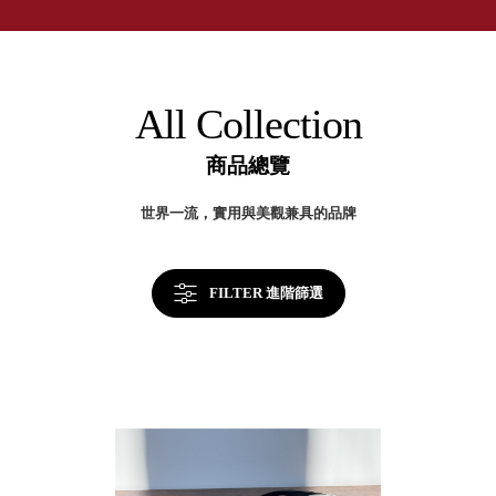
取分類車
年
高
客製化服務
台
RFO 快取
灣
小
企業採購&聯名合作
製
旋轉架
角
收
RC 工業效
納
落
All Collection
美
率架．工
學
作站
商品總覽
WS 工作站
TM 模具存
商
世界一流，實用與美觀兼具的品牌
辦
放架
空
TW 刀具存
間
再
放
造
FILTER 進階篩選
HDC 專業
高荷重型
工具櫃
想擁
ESD 抗靜
有風
電零件櫃
格店
運送組裝
家的
費用
陳列
品味