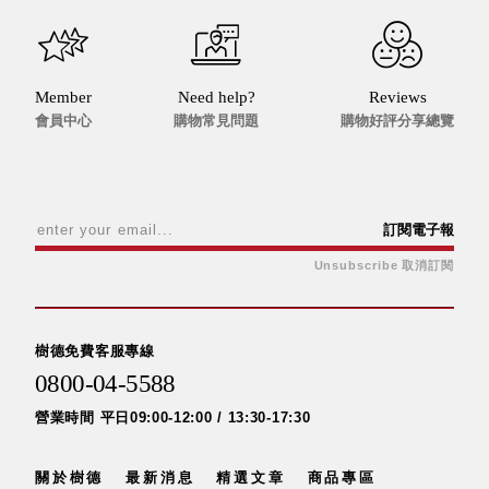
聯名重
辦公
磅登場
文具
樹德收納
A9 小
Member
Need help?
Reviews
X
會員中心
購物常見問題
購物好評分享總覽
幫手零
Kingson
件分類
Artworks
箱
字體設計
DD 桌
個性風
上型文
訂閱電子報
樹德收納
件櫃
Unsubscribe 取消訂閱
X
DDH
WODEN
桌上型
更添生活
橫式文
氛圍
樹德免費客服專線
件櫃
0800-04-5588
OA 文
件桌上
營業時間 平日09:00-12:00 / 13:30-17:30
分類架
OF 文
關於樹德
最新消息
精選文章
商品專區
件隨身