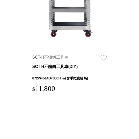
具風
收纳整理箱
格特
HA
色
折疊式收納
整理箱．籃
FB
登高椅設計
打
椅CH
造
資源回收桶
夢
SCT-H不鏽鋼工具車
想
HB
秘
SCT-H不鏽鋼工具車(DIY)
密
收纳整理手
基
提盒TB
地 !
872W×514D×880H ㎜(含手把寬輪高)
車
收纳整理玲
庫
11,800
$
瓏盒PC
變
身
分格收納整
成
工
理盒（小集
作
盒）SO
空
間
收纳整理加
購配件
樹德小物
多功