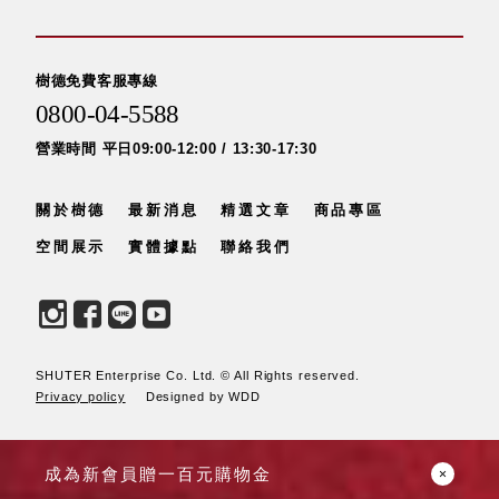
聯名重
辦公
磅登場
文具
樹德免費客服專線
樹德收納
A9 小
0800-04-5588
X
幫手零
Kingson
營業時間 平日09:00-12:00 / 13:30-17:30
件分類
Artworks
箱
字體設計
DD 桌
關於樹德
最新消息
精選文章
商品專區
個性風
上型文
空間展示
實體據點
聯絡我們
樹德收納
件櫃
X
DDH
WODEN
桌上型
更添生活
橫式文
氛圍
件櫃
SHUTER Enterprise Co. Ltd. © All Rights reserved.
OA 文
Privacy policy
Designed by WDD
件桌上
分類架
OF 文
成為新會員贈一百元購物金
件隨身