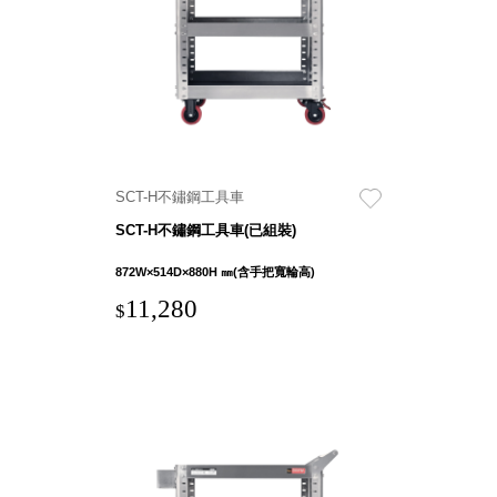
就靠
這展
Household
示架
居家生活
檔案
管
理，
斜取式收納
辦公
整理箱
SCT-H不鏽鋼工具車
室讓
MHB
SCT-H不鏽鋼工具車(已組裝)
工作
收納桶RB
效率
收纳整理箱
872W×514D×880H ㎜(含手把寬輪高)
激升
KD
11,280
$
小空
收納整理
間大
櫃．抽屜櫃
置
MB
物！
收纳整理盒
個人
DB
櫃機
玩具收纳整
能兼
理組CB