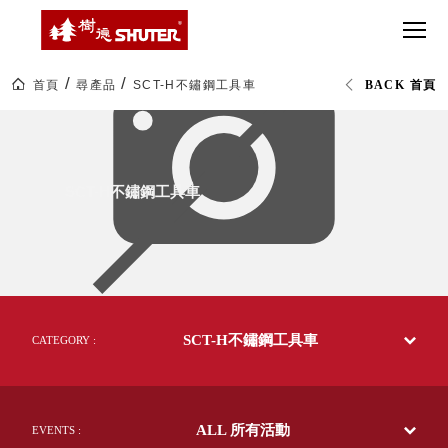
CT 專業重
間質感
SEE
Babbuza
MORE
型工具車
網美級
MILESTONE 樹
Dreamfactory|樹
德歷程
SCT-H不鏽
貨櫃屋
德收納學旅工場
鋼工具車
收納！
首頁
尋產品
SCT-H不鏽鋼工具車
BACK 首頁
SWM-5不
居家收
NEWSPAPER 報紙
SCT-
鏽鋼工作
納布置
MEDIA PRESS 多
H
不
桌
必備
媒體
鏽
HK 掛板配
鋼
MAGAZINE 雜誌
SCT-H不鏽鋼工具車
工
件．洞洞
SOCIAL CARE 公
具
板配件
車|SHUTER
益
工
超
HB 耐衝擊
AWARDS 獲獎榮耀
業
級
整
分類置物
玩
MILESTONE 逐夢
理|
家
整理盒
樹
腳步
德
MS-HB 快
企
取車
SCT-H不鏽鋼工具車
業-
CATEGORY :
打
熱
FO 掀開式
銷
造
70
快取零物
CUSTOMIZED 樹
你
多
德客製
件分類盒
國
的
ALL 所有活動
的
EVENTS :
MS-FO 快
樂
50