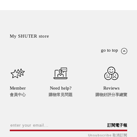
衣架
能工
推車
作
收纳整理分
桌，
類盒FO
夢想
收納整理糖
My SHUTER store
的起
果盒MD
點
折疊桌FT
go to top
工作
BB質感收
室必
納盒
備，
綠時尚聯名
移動
小物
式工
手提袋&手
具收
Member
Need help?
Reviews
提籃系列LV
會員中心
購物常見問題
購物好評分享總覽
納
HF 摺疊購
物車
樹德聯
訂閱電子報
名企劃
｜ 跨界
Unsubscribe 取消訂閱
Office