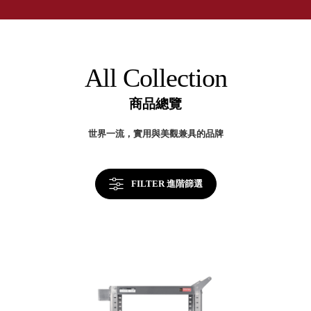
取分類車
年
高
客製化服務
台
RFO 快取
灣
小
企業採購&聯名合作
製
旋轉架
角
效
RC 工業效
率
落
All Collection
提
率架．工
升
作站
關
商品總覽
鍵
WS 工作站
TM 模具存
商
世界一流，實用與美觀兼具的品牌
辦
放架
空
TW 刀具存
間
再
放
造
FILTER 進階篩選
HDC 專業
高荷重型
工具櫃
想擁
ESD 抗靜
有風
電零件櫃
格店
運送組裝
家的
費用
陳列
品味