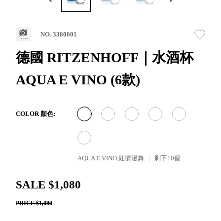
取分類車
高
客製化服務
RFO 快取
小
企業採購&聯名合作
旋轉架
角
NO. 3380001
RC 工業效
落
率架．工
德國 RITZENHOFF｜水酒杯
作站
AQUA E VINO (6款)
WS 工作站
TM 模具存
商
辦
放架
空
TW 刀具存
間
COLOR 顏色:
再
放
造
HDC 專業
高荷重型
AQUA E VINO 紅情漫舞
剩下
10
個
工具櫃
想擁
ESD 抗靜
有風
SALE $1,080
電零件櫃
格店
運送組裝
家的
PRICE $1,080
費用
陳列
品味