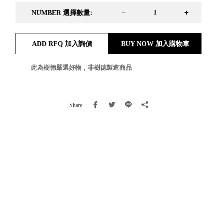
就靠
NUMBER 選擇數量:
這展
Household
示架
居家生活
ADD RFQ 加入詢價
BUY NOW 加入購物車
檔案
管
理，
此為樹德嚴選好物，非樹德製造商品
斜取式收納
辦公
整理箱
室讓
MHB
工作
收納桶RB
Share
效率
收纳整理箱
激升
KD
小空
收納整理
間大
櫃．抽屜櫃
置
MB
物！
收纳整理盒
個人
DB
櫃機
玩具收纳整
能兼
理組CB