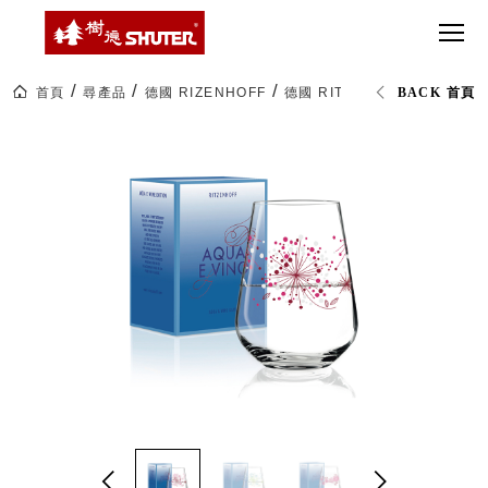
CT 專業重
間質感
SEE
Babbuza
MORE
型工具車
網美級
MILESTONE 樹
Dreamfactory|樹
德歷程
SCT-H不鏽
貨櫃屋
德收納學旅工場
鋼工具車
收納！
首頁
尋產品
德國 RIZENHOFF
德國 RITZENHOFF｜水酒杯 AQ
BACK 首頁
SWM-5不
居家收
NEWSPAPER 報紙
鏽鋼工作
納布置
MEDIA PRESS 多
桌
必備
媒體
HK 掛板配
MAGAZINE 雜誌
件．洞洞
SOCIAL CARE 公
板配件
益
超
HB 耐衝擊
AWARDS 獲獎榮耀
級
分類置物
玩
MILESTONE 逐夢
家
整理盒
腳步
MS-HB 快
取車
打
FO 掀開式
造
快取零物
CUSTOMIZED 樹
你
德客製
件分類盒
的
MS-FO 快
樂