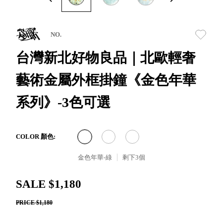
取分類車
高
客製化服務
RFO 快取
小
企業採購&聯名合作
旋轉架
角
NO.
RC 工業效
落
率架．工
台灣新北好物良品｜北歐輕奢
作站
藝術金屬外框掛鐘《金色年華
WS 工作站
TM 模具存
商
系列》-3色可選
辦
放架
空
TW 刀具存
間
再
放
造
HDC 專業
COLOR 顏色:
高荷重型
金色年華-綠
剩下
3
個
工具櫃
想擁
ESD 抗靜
有風
SALE $1,180
電零件櫃
格店
運送組裝
家的
PRICE $1,180
費用
陳列
品味