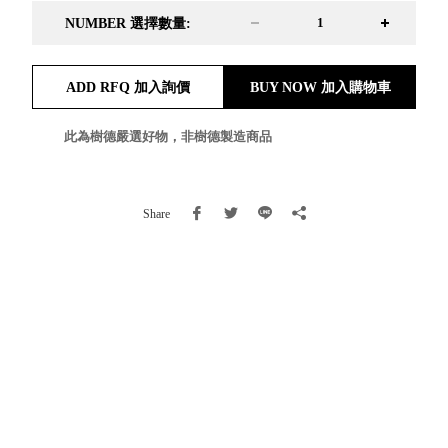
就靠
NUMBER 選擇數量:
這展
Household
示架
居家生活
ADD RFQ 加入詢價
BUY NOW 加入購物車
檔案
管
此為樹德嚴選好物，非樹德製造商品
理，
斜取式收納
辦公
整理箱
室讓
MHB
工作
收納桶RB
Share
效率
收纳整理箱
激升
KD
小空
收納整理
間大
櫃．抽屜櫃
置
MB
物！
收纳整理盒
個人
DB
櫃機
玩具收纳整
能兼
理組CB