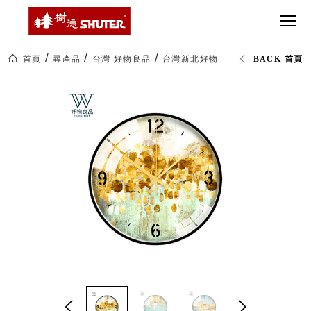
CT 專業重
間質感
SEE
Babbuza
MORE
型工具車
網美級
MILESTONE 樹
Dreamfactory|樹
德歷程
SCT-H不鏽
貨櫃屋
德收納學旅工場
鋼工具車
收納！
首頁
尋產品
台灣 好物良品
台灣新北好物良品｜北歐輕奢藝術金
BACK 首頁
SWM-5不
居家收
NEWSPAPER 報紙
鏽鋼工作
納布置
MEDIA PRESS 多
桌
必備
媒體
HK 掛板配
MAGAZINE 雜誌
件．洞洞
SOCIAL CARE 公
板配件
益
超
HB 耐衝擊
AWARDS 獲獎榮耀
級
分類置物
玩
MILESTONE 逐夢
家
整理盒
腳步
MS-HB 快
取車
打
FO 掀開式
造
快取零物
CUSTOMIZED 樹
你
德客製
件分類盒
的
MS-FO 快
樂