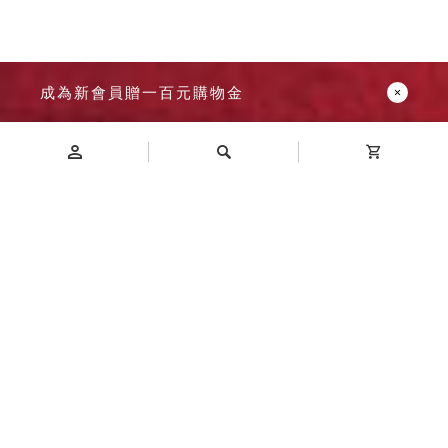
成為新會員贈一百元購物金
Introduction
商品介紹
1. 精緻金屬框烤漆：搭配簡約鐘面配色，清新大氣
2. 防潮鐘面：耐腐蝕、持久亮麗，搭配ABS背板，美觀環
保
3. 靜音機芯：採用台灣太陽牌靜音機心，精準走時(+/-30
秒)品質穩定。
搭配金屬烤漆指針，更契合機芯，轉動更穩定精準