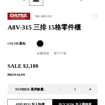
取分類車
高
客製化服務
RFO 快取
小
企業採購&聯名合作
旋轉架
角
NO. A8V-315
RC 工業效
落
率架．工
A8V-315 三排 15格零件櫃
作站
WS 工作站
TM 模具存
商
COLOR 顏色:
辦
放架
空
TW 刀具存
灰櫃黑抽
剩下
37
個
間
再
放
造
HDC 專業
SALE $2,180
高荷重型
PRICE $2,270
工具櫃
想擁
ESD 抗靜
有風
電零件櫃
格店
NUMBER 選擇數量:
運送組裝
家的
費用
陳列
品味
ADD RFQ 加入詢價
BUY NOW 加入購物車