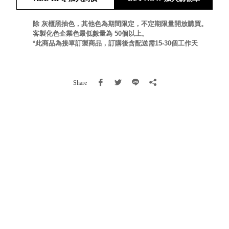
就靠
這展
除 灰櫃黑抽色，其他色為期間限定，不定期限量開放購買。
Household
客製化色企業色最低數量為 50個以上。
示架
居家生活
*此商品為接單訂製商品，訂購後含配送需15-30個工作天
檔案
管
理，
斜取式收納
Share
辦公
整理箱
室讓
MHB
工作
收納桶RB
效率
收纳整理箱
激升
KD
小空
收納整理
間大
櫃．抽屜櫃
置
MB
物！
收纳整理盒
個人
DB
櫃機
玩具收纳整
能兼
理組CB