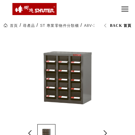
CT 專業重
間質感
SEE
Babbuza
MORE
型工具車
網美級
MILESTONE 樹
Dreamfactory|樹
德歷程
SCT-H不鏽
貨櫃屋
德收納學旅工場
鋼工具車
收納！
首頁
尋產品
ST 專業零物件分類櫃
A8V-315 三排 15格零件櫃
BACK 首頁
SWM-5不
居家收
NEWSPAPER 報紙
鏽鋼工作
納布置
MEDIA PRESS 多
桌
必備
媒體
HK 掛板配
MAGAZINE 雜誌
件．洞洞
SOCIAL CARE 公
板配件
益
超
HB 耐衝擊
AWARDS 獲獎榮耀
級
分類置物
玩
MILESTONE 逐夢
家
整理盒
腳步
MS-HB 快
取車
打
FO 掀開式
造
快取零物
CUSTOMIZED 樹
你
德客製
件分類盒
的
MS-FO 快
樂