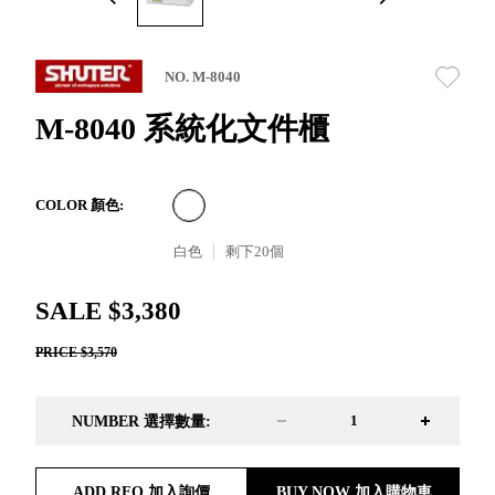
取分類車
高
客製化服務
RFO 快取
小
企業採購&聯名合作
旋轉架
角
NO. M-8040
RC 工業效
落
率架．工
M-8040 系統化文件櫃
作站
WS 工作站
TM 模具存
商
COLOR 顏色:
辦
放架
空
TW 刀具存
白色
剩下
20
個
間
再
放
造
HDC 專業
SALE $3,380
高荷重型
PRICE $3,570
工具櫃
想擁
ESD 抗靜
有風
電零件櫃
格店
NUMBER 選擇數量:
運送組裝
家的
費用
陳列
品味
ADD RFQ 加入詢價
BUY NOW 加入購物車