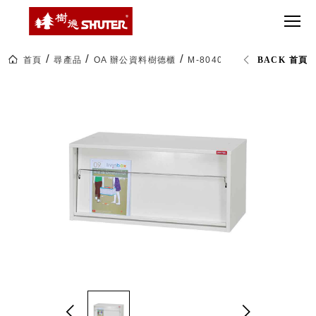
CT 專業重
間質感
SEE
Babbuza
MORE
型工具車
網美級
MILESTONE 樹
Dreamfactory|樹
德歷程
SCT-H不鏽
貨櫃屋
德收納學旅工場
鋼工具車
收納！
首頁
尋產品
OA 辦公資料樹德櫃
M-8040 系統化文件櫃
BACK 首頁
SWM-5不
居家收
NEWSPAPER 報紙
鏽鋼工作
納布置
MEDIA PRESS 多
桌
必備
媒體
HK 掛板配
MAGAZINE 雜誌
件．洞洞
SOCIAL CARE 公
板配件
益
超
HB 耐衝擊
AWARDS 獲獎榮耀
級
分類置物
玩
MILESTONE 逐夢
家
整理盒
腳步
MS-HB 快
取車
打
FO 掀開式
造
快取零物
CUSTOMIZED 樹
你
德客製
件分類盒
的
MS-FO 快
樂