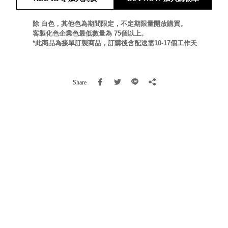
就靠
這展
除 白色，其他色為期間限定，不定期限量開放購買。
Household
客製化色企業色最低數量為 75個以上。
示架
居家生活
*此商品為接單訂製商品，訂購後含配送需10-17個工作天
檔案
管
理，
斜取式收納
Share
辦公
整理箱
室讓
MHB
工作
收納桶RB
效率
收纳整理箱
激升
KD
小空
收納整理
間大
櫃．抽屜櫃
置
MB
物！
收纳整理盒
個人
DB
櫃機
玩具收纳整
能兼
理組CB