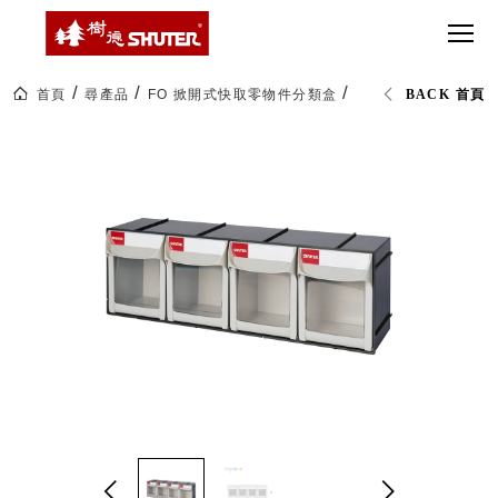
CT 專業重
間質感
SEE
Babbuza
MORE
型工具車
網美級
MILESTONE 樹
Dreamfactory|樹
德歷程
SCT-H不鏽
貨櫃屋
德收納學旅工場
鋼工具車
收納！
首頁
尋產品
FO 掀開式快取零物件分類盒
FO-604 4格快取分
BACK 首頁
SWM-5不
居家收
NEWSPAPER 報紙
鏽鋼工作
納布置
MEDIA PRESS 多
桌
必備
媒體
HK 掛板配
MAGAZINE 雜誌
件．洞洞
SOCIAL CARE 公
板配件
益
超
HB 耐衝擊
AWARDS 獲獎榮耀
級
分類置物
玩
MILESTONE 逐夢
家
整理盒
腳步
MS-HB 快
取車
打
FO 掀開式
造
快取零物
CUSTOMIZED 樹
你
德客製
件分類盒
的
MS-FO 快
樂