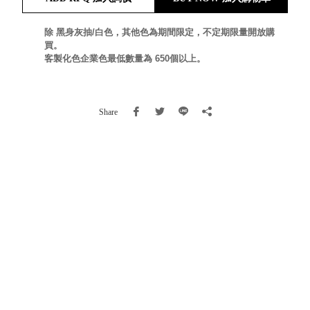
就靠
這展
除 黑身灰抽/白色，其他色為期間限定，不定期限量開放購
Household
買。
示架
居家生活
客製化色企業色最低數量為 650個以上。
檔案
管
理，
斜取式收納
Share
辦公
整理箱
室讓
MHB
工作
收納桶RB
效率
收纳整理箱
激升
KD
小空
收納整理
間大
櫃．抽屜櫃
置
MB
物！
收纳整理盒
個人
DB
櫃機
玩具收纳整
能兼
理組CB