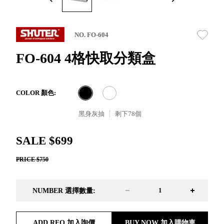
取分類車
高
客製化服務
RFO 快取
小
企業採購&聯名合作
旋轉架
角
NO. FO-604
RC 工業效
落
率架．工
FO-604 4格快取分類盒
作站
WS 工作站
TM 模具存
商
COLOR 顏色:
辦
放架
空
TW 刀具存
黑身灰抽
剩下
78
個
間
再
放
造
HDC 專業
SALE $699
高荷重型
PRICE $750
工具櫃
想擁
ESD 抗靜
有風
電零件櫃
格店
NUMBER 選擇數量:
運送組裝
家的
費用
陳列
品味
ADD RFQ 加入詢價
BUY NOW 加入購物車