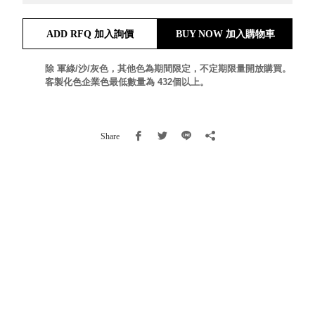
就靠
這展
ADD RFQ 加入詢價
BUY NOW 加入購物車
Household
示架
居家生活
檔案
除 軍綠/沙/灰色，其他色為期間限定，不定期限量開放購買。
管
客製化色企業色最低數量為 432個以上。
理，
斜取式收納
辦公
整理箱
室讓
MHB
Share
工作
收納桶RB
效率
收纳整理箱
激升
KD
小空
收納整理
間大
櫃．抽屜櫃
置
MB
物！
收纳整理盒
個人
DB
櫃機
玩具收纳整
能兼
理組CB