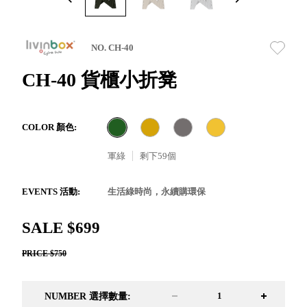
取分類車
高
客製化服務
RFO 快取
小
企業採購&聯名合作
旋轉架
角
NO. CH-40
RC 工業效
落
率架．工
CH-40 貨櫃小折凳
作站
WS 工作站
TM 模具存
商
COLOR 顏色:
辦
放架
空
TW 刀具存
軍綠
剩下
59
個
間
再
放
造
HDC 專業
EVENTS 活動:
生活綠時尚，永續購環保
高荷重型
工具櫃
想擁
SALE $699
ESD 抗靜
有風
電零件櫃
格店
PRICE $750
運送組裝
家的
費用
陳列
NUMBER 選擇數量:
品味