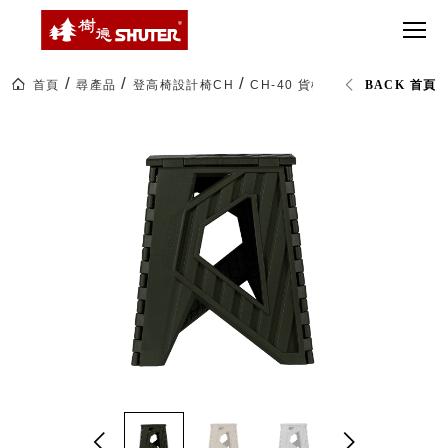
CT 專業重
間質感
SEE
Babbuza
MORE
型工具車
網美級
MILESTONE 樹
Dreamfactory|樹
德歷程
SCT-H不鏽
貨櫃屋
德收納學旅工場
鋼工具車
收納！
首頁
尋產品
登高椅設計椅CH
CH-40 貨櫃小折凳
BACK 首頁
SWM-5不
居家收
NEWSPAPER 報紙
鏽鋼工作
納布置
MEDIA PRESS 多
桌
必備
媒體
HK 掛板配
MAGAZINE 雜誌
件．洞洞
SOCIAL CARE 公
板配件
益
超
HB 耐衝擊
AWARDS 獲獎榮耀
級
分類置物
玩
MILESTONE 逐夢
家
整理盒
腳步
MS-HB 快
取車
打
FO 掀開式
造
快取零物
CUSTOMIZED 樹
你
德客製
件分類盒
的
MS-FO 快
樂