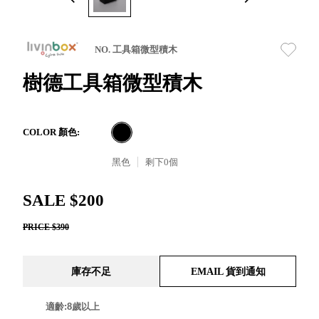
取分類車
高
客製化服務
RFO 快取
小
企業採購&聯名合作
旋轉架
角
NO. 工具箱微型積木
RC 工業效
落
率架．工
樹德工具箱微型積木
作站
WS 工作站
TM 模具存
商
COLOR 顏色:
辦
放架
空
TW 刀具存
黑色
剩下
0
個
間
再
放
造
HDC 專業
SALE $200
高荷重型
PRICE $390
工具櫃
想擁
ESD 抗靜
有風
電零件櫃
格店
庫存不足
EMAIL 貨到通知
運送組裝
家的
費用
陳列
適齡:8歲以上
品味