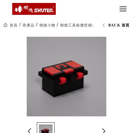
CT 專業重
間質感
SEE
Babbuza
MORE
型工具車
網美級
MILESTONE 樹
Dreamfactory|樹
德歷程
SCT-H不鏽
貨櫃屋
德收納學旅工場
鋼工具車
收納！
首頁
尋產品
樹德小物
樹德工具箱微型積木
BACK 首頁
SWM-5不
居家收
NEWSPAPER 報紙
鏽鋼工作
納布置
MEDIA PRESS 多
桌
必備
媒體
HK 掛板配
MAGAZINE 雜誌
件．洞洞
SOCIAL CARE 公
板配件
益
超
HB 耐衝擊
AWARDS 獲獎榮耀
級
分類置物
玩
MILESTONE 逐夢
家
整理盒
腳步
MS-HB 快
取車
打
FO 掀開式
造
快取零物
CUSTOMIZED 樹
你
德客製
件分類盒
的
MS-FO 快
樂