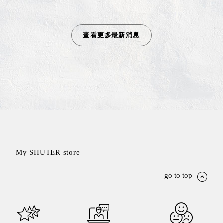
DU 密
碼鎖資
料鐵櫃
查看更多最新消息
FC 密
碼置物
櫃
SH 文
件車．
小櫃
SH 展
示架．
書架
SB 方
My SHUTER store
塊盒
SC收
go to top
纳整理
櫃．鞋
櫃
L連環