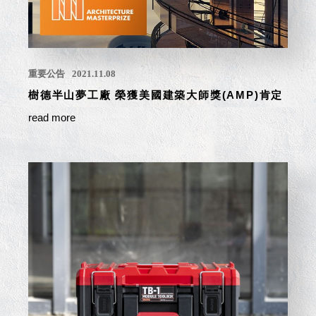
聯名重
辦公
磅登場
文具
樹德收納
A9 小
X
重要公告
2021.11.08
幫手零
Kingson
樹德半山夢工廠 榮獲美國建築大師獎(AMP)肯定
件分類
Artworks
箱
read more
字體設計
DD 桌
個性風
上型文
樹德收納
件櫃
X
DDH
WODEN
桌上型
更添生活
橫式文
氛圍
件櫃
OA 文
件桌上
分類架
OF 文
件隨身