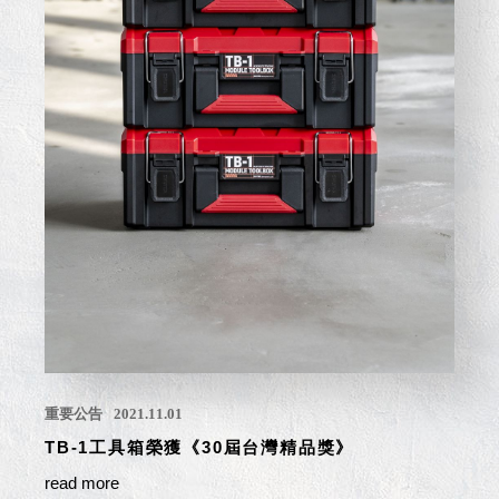
盒
PB 筆
盒
SCB
療癒收
納小物
KDF
資料
夾．箱
oneu
桌上
3C收
納
OA 辦
公資料
重要公告
2021.11.01
樹德櫃
TB-1工具箱榮獲《30屆台灣精品獎》
MC 手
機櫃
read more