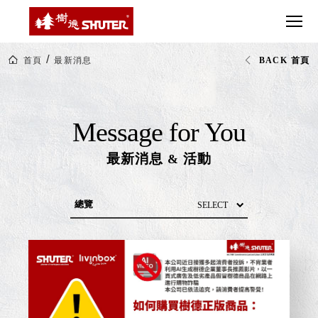
CT 專業重
間質感
SEE
Babbuza
MORE
型工具車
網美級
MILESTONE 樹
Dreamfactory|樹
德歷程
SCT-H不鏽
貨櫃屋
德收納學旅工場
SHUTER
鋼工具車
收納！
NEWS
首頁
最新消息
BACK 首頁
最
SWM-5不
居家收
NEWSPAPER 報紙
新
鏽鋼工作
納布置
消
MEDIA PRESS 多
息
桌
必備
媒體
HK 掛板配
Message for You
MAGAZINE 雜誌
件．洞洞
SOCIAL CARE 公
板配件
最新消息
活動
&
益
超
HB 耐衝擊
AWARDS 獲獎榮耀
級
分類置物
玩
MILESTONE 逐夢
家
整理盒
腳步
MS-HB 快
總覽
取車
打
新品上市
FO 掀開式
造
展覽訊息
快取零物
CUSTOMIZED 樹
你
德客製
件分類盒
商品分享
的
MS-FO 快
活動訊息
樂