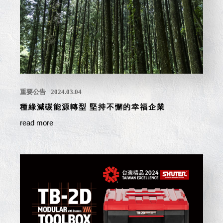
就靠
這展
Household
示架
居家生活
檔案
管
理，
斜取式收納
辦公
整理箱
重要公告
2024.03.04
室讓
MHB
工作
種綠減碳能源轉型 堅持不懈的幸福企業
收納桶RB
效率
收纳整理箱
read more
激升
KD
小空
收納整理
間大
櫃．抽屜櫃
置
MB
物！
收纳整理盒
個人
DB
櫃機
玩具收纳整
能兼
理組CB