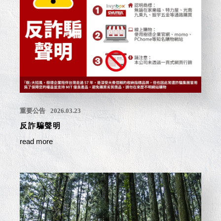
取分類車
高
客製化服務
重要公告
RFO 快取
小
企業採購&聯名合作
新聞媒體
旋轉架
角
RC 工業效
落
率架．工
作站
WS 工作站
TM 模具存
商
辦
放架
空
重要公告
2026.03.23
TW 刀具存
間
再
放
反詐騙聲明
造
HDC 專業
read more
高荷重型
工具櫃
想擁
ESD 抗靜
有風
電零件櫃
格店
運送組裝
家的
費用
陳列
品味