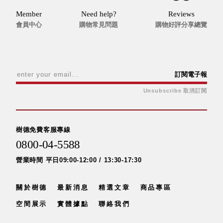
盒
Member
Need help?
Reviews
HB 桌
會員中心
購物常見問題
購物好評分享總覽
上文具
盒
CS系
列
訂閱電子報
DCGH
Unsubscribe 取消訂閱
防潮箱
DT 靜
謐極致
的桌上
樹德免費客服專線
收納
0800-04-5588
SFC密
營業時間 平日09:00-12:00 / 13:30-17:30
碼鎖櫃
UC桌
邊收納
關於樹德
最新消息
精選文章
商品專區
櫃
空間展示
實體據點
聯絡我們
升降桌
系列