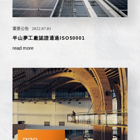
衣架
能工
推車
作
收纳整理分
桌，
類盒FO
重要公告
2022.07.01
夢想
收納整理糖
的起
半山夢工廠認證通過ISO50001
果盒MD
點
read more
折疊桌FT
工作
BB質感收
室必
納盒
備，
綠時尚聯名
移動
小物
式工
手提袋&手
具收
提籃系列LV
納
HF 摺疊購
物車
樹德聯
名企劃
｜ 跨界
Office