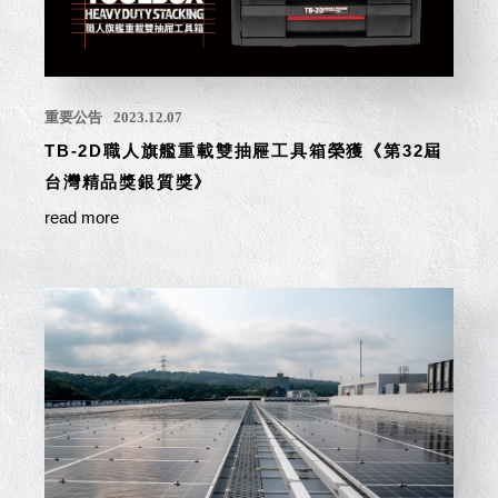
具風
收纳整理箱
格特
HA
色
折疊式收納
整理箱．籃
FB
重要公告
2023.12.07
登高椅設計
TB-2D職人旗艦重載雙抽屜工具箱榮獲《第32屆
打
椅CH
造
台灣精品獎銀質獎》
資源回收桶
夢
想
read more
HB
秘
密
收纳整理手
基
提盒TB
地 !
車
收纳整理玲
庫
瓏盒PC
變
身
分格收納整
成
工
理盒（小集
作
盒）SO
空
間
收纳整理加
購配件
樹德小物
多功