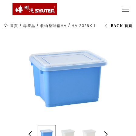
CT 專業重
間質感
SEE
Babbuza
MORE
型工具車
網美級
MILESTONE 樹
Dreamfactory|樹
德歷程
SCT-H不鏽
貨櫃屋
德收納學旅工場
鋼工具車
收納！
首頁
尋產品
收纳整理箱HA
HA-2328K 塔塔家置物箱
BACK 首頁
SWM-5不
居家收
NEWSPAPER 報紙
鏽鋼工作
納布置
MEDIA PRESS 多
桌
必備
媒體
HK 掛板配
MAGAZINE 雜誌
件．洞洞
SOCIAL CARE 公
板配件
益
超
HB 耐衝擊
AWARDS 獲獎榮耀
級
分類置物
玩
MILESTONE 逐夢
家
整理盒
腳步
MS-HB 快
取車
打
FO 掀開式
造
快取零物
CUSTOMIZED 樹
你
德客製
件分類盒
的
MS-FO 快
樂