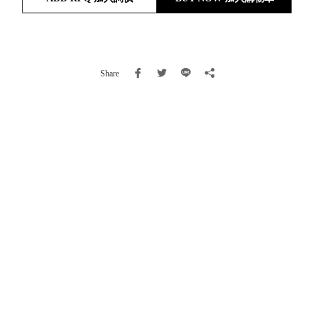
就靠
這展
Household
示架
居家生活
檔案
Share
管
理，
斜取式收納
辦公
整理箱
室讓
MHB
工作
收納桶RB
效率
收纳整理箱
激升
KD
小空
收納整理
間大
櫃．抽屜櫃
置
MB
物！
收纳整理盒
個人
DB
櫃機
玩具收纳整
能兼
理組CB