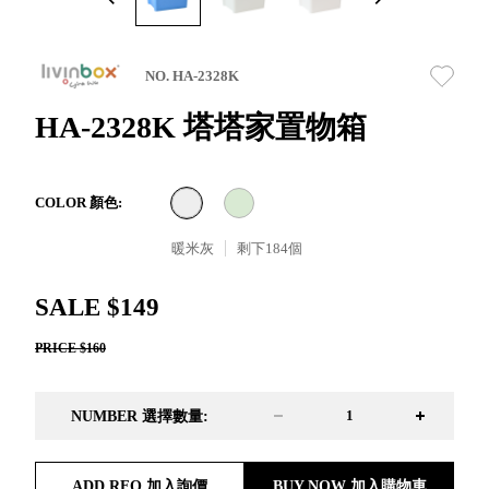
取分類車
高
客製化服務
RFO 快取
小
企業採購&聯名合作
旋轉架
角
NO. HA-2328K
RC 工業效
落
率架．工
HA-2328K 塔塔家置物箱
作站
WS 工作站
TM 模具存
商
COLOR 顏色:
辦
放架
空
TW 刀具存
暖米灰
剩下
184
個
間
再
放
造
HDC 專業
SALE $149
高荷重型
PRICE $160
工具櫃
想擁
ESD 抗靜
有風
電零件櫃
格店
NUMBER 選擇數量:
運送組裝
家的
費用
陳列
品味
ADD RFQ 加入詢價
BUY NOW 加入購物車