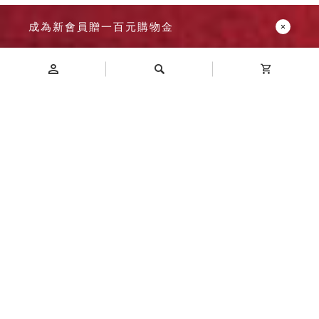
Dayneeds
成為新會員贈一百元購物金
台灣 立物創意
台灣 Aholic
台灣 洛陽紙櫃
SOTHING 向
Introduction
物
台灣 ZENLET
商品介紹
台灣 LIGHT
WAY
台灣 Moosy
Life
台灣 LuvHome
德國 TROIKA
Specification
商品規格