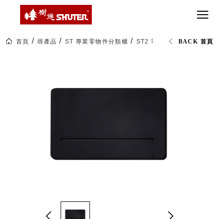
CT 專業重
間質感
SEE
Babbuza
MORE
型工具車
網美級
MILESTONE 樹
Dreamfactory|樹
德歷程
SCT-H不鏽
貨櫃屋
德收納學旅工場
鋼工具車
收納！
首頁
尋產品
ST 專業零物件分類櫃
ST2 零件櫃抽屜隔片
BACK 首頁
SWM-5不
居家收
NEWSPAPER 報紙
鏽鋼工作
納布置
MEDIA PRESS 多
桌
必備
媒體
HK 掛板配
MAGAZINE 雜誌
件．洞洞
SOCIAL CARE 公
板配件
益
超
HB 耐衝擊
AWARDS 獲獎榮耀
級
分類置物
玩
MILESTONE 逐夢
家
整理盒
腳步
MS-HB 快
取車
打
FO 掀開式
造
快取零物
CUSTOMIZED 樹
你
德客製
件分類盒
的
MS-FO 快
樂