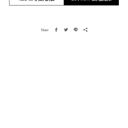
就靠
這展
Household
示架
居家生活
檔案
Share
管
理，
斜取式收納
辦公
整理箱
室讓
MHB
工作
收納桶RB
效率
收纳整理箱
激升
KD
小空
收納整理
間大
櫃．抽屜櫃
置
MB
物！
收纳整理盒
個人
DB
櫃機
玩具收纳整
能兼
理組CB