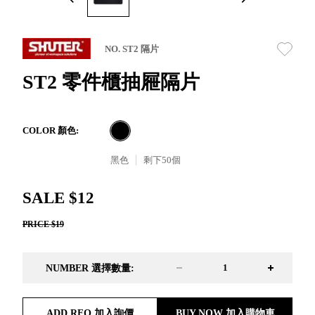
取分類車
高
客製化服務
RFO 快取
小
企業採購&聯名合作
旋轉架
角
NO. ST2 隔片
RC 工業效
落
率架．工
ST2 零件櫃抽屜隔片
作站
WS 工作站
TM 模具存
商
COLOR 顏色:
辦
放架
空
TW 刀具存
黑色
剩下
50
個
間
再
放
造
HDC 專業
SALE $12
高荷重型
PRICE $19
工具櫃
想擁
ESD 抗靜
有風
電零件櫃
格店
NUMBER 選擇數量:
運送組裝
家的
費用
陳列
品味
ADD RFQ 加入詢價
BUY NOW 加入購物車