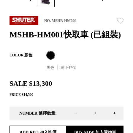
取分類車
高
客製化服務
RFO 快取
小
企業採購&聯名合作
旋轉架
角
NO. MSHB-HM001
RC 工業效
落
率架．工
MSHB-HM001快取車 (已組裝)
作站
WS 工作站
TM 模具存
商
COLOR 顏色:
辦
放架
空
TW 刀具存
黑色
剩下
47
個
間
再
放
造
HDC 專業
SALE $13,300
高荷重型
PRICE $14,500
工具櫃
想擁
ESD 抗靜
有風
電零件櫃
格店
NUMBER 選擇數量:
運送組裝
家的
費用
陳列
品味
ADD RFQ 加入詢價
BUY NOW 加入購物車