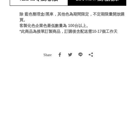
就靠
這展
除 藍色整理盒/黑車，其他色為期間限定，不定期限量開放購
Household
買。
示架
居家生活
客製化色企業色最低數量為 100台以上。
檔案
*此商品為接單訂製商品，訂購後含配送需10-17個工作天
管
理，
斜取式收納
辦公
整理箱
Share
室讓
MHB
工作
收納桶RB
效率
收纳整理箱
激升
KD
小空
收納整理
間大
櫃．抽屜櫃
置
MB
物！
收纳整理盒
個人
DB
櫃機
玩具收纳整
能兼
理組CB