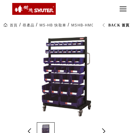
CT 專業重
間質感
SEE
Babbuza
MORE
型工具車
網美級
MILESTONE 樹
Dreamfactory|樹
德歷程
SCT-H不鏽
貨櫃屋
德收納學旅工場
鋼工具車
收納！
首頁
尋產品
MS-HB 快取車
MSHB-HM001快取車 (已組裝)
BACK 首頁
SWM-5不
居家收
NEWSPAPER 報紙
鏽鋼工作
納布置
MEDIA PRESS 多
桌
必備
媒體
HK 掛板配
MAGAZINE 雜誌
件．洞洞
SOCIAL CARE 公
板配件
益
超
HB 耐衝擊
AWARDS 獲獎榮耀
級
分類置物
玩
MILESTONE 逐夢
家
整理盒
腳步
MS-HB 快
取車
打
FO 掀開式
造
快取零物
CUSTOMIZED 樹
你
德客製
件分類盒
的
MS-FO 快
樂