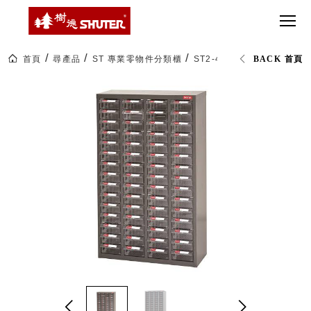
CT 專業重
間質感
SEE
Babbuza
MORE
型工具車
網美級
MILESTONE 樹
Dreamfactory|樹
德歷程
SCT-H不鏽
貨櫃屋
德收納學旅工場
鋼工具車
收納！
首頁
尋產品
ST 專業零物件分類櫃
ST2-460 四排 60格零件櫃
BACK 首頁
SWM-5不
居家收
NEWSPAPER 報紙
鏽鋼工作
納布置
MEDIA PRESS 多
桌
必備
媒體
HK 掛板配
MAGAZINE 雜誌
件．洞洞
SOCIAL CARE 公
板配件
益
超
HB 耐衝擊
AWARDS 獲獎榮耀
級
分類置物
玩
MILESTONE 逐夢
家
整理盒
腳步
MS-HB 快
取車
打
FO 掀開式
造
快取零物
CUSTOMIZED 樹
你
德客製
件分類盒
的
MS-FO 快
樂