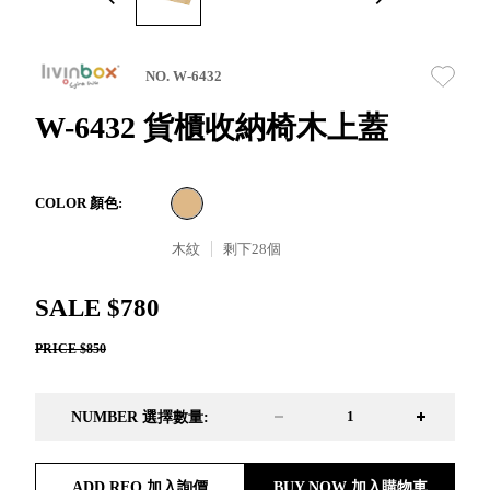
取分類車
高
客製化服務
RFO 快取
小
企業採購&聯名合作
旋轉架
角
NO. W-6432
RC 工業效
落
率架．工
W-6432 貨櫃收納椅木上蓋
作站
WS 工作站
TM 模具存
商
COLOR 顏色:
辦
放架
空
TW 刀具存
木紋
剩下
28
個
間
再
放
造
HDC 專業
SALE $780
高荷重型
PRICE $850
工具櫃
想擁
ESD 抗靜
有風
電零件櫃
格店
NUMBER 選擇數量:
運送組裝
家的
費用
陳列
品味
ADD RFQ 加入詢價
BUY NOW 加入購物車