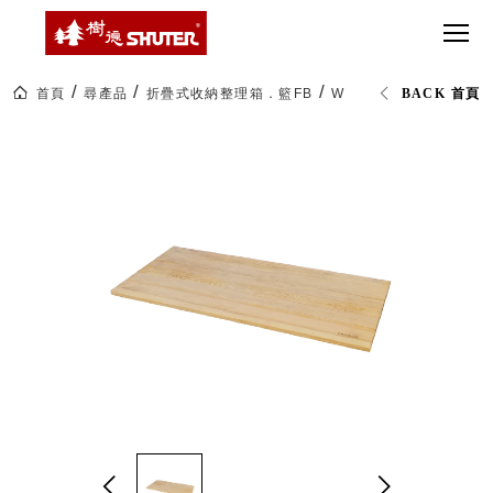
CT 專業重
間質感
SEE
Babbuza
MORE
型工具車
網美級
MILESTONE 樹
Dreamfactory|樹
德歷程
SCT-H不鏽
貨櫃屋
德收納學旅工場
鋼工具車
收納！
首頁
尋產品
折疊式收納整理箱．籃FB
W-6432 貨櫃收納椅木
BACK 首頁
SWM-5不
居家收
NEWSPAPER 報紙
鏽鋼工作
納布置
MEDIA PRESS 多
桌
必備
媒體
HK 掛板配
MAGAZINE 雜誌
件．洞洞
SOCIAL CARE 公
板配件
益
超
HB 耐衝擊
AWARDS 獲獎榮耀
級
分類置物
玩
MILESTONE 逐夢
家
整理盒
腳步
MS-HB 快
取車
打
FO 掀開式
造
快取零物
CUSTOMIZED 樹
你
德客製
件分類盒
的
MS-FO 快
樂