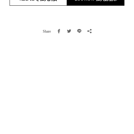
就靠
這展
Household
示架
居家生活
檔案
Share
管
理，
斜取式收納
辦公
整理箱
室讓
MHB
工作
收納桶RB
效率
收纳整理箱
激升
KD
小空
收納整理
間大
櫃．抽屜櫃
置
MB
物！
收纳整理盒
個人
DB
櫃機
玩具收纳整
能兼
理組CB